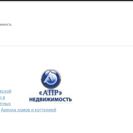
еской
р в
итных
Аренда домов и коттеджей