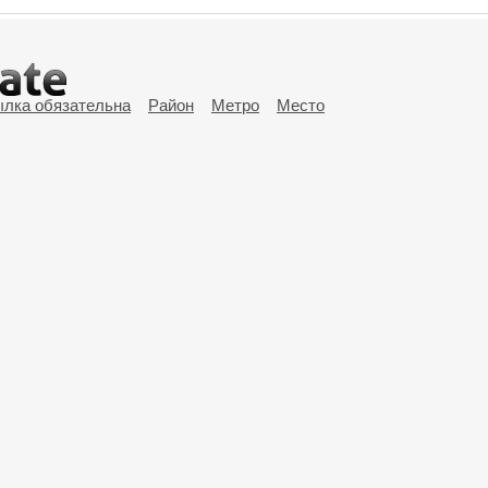
ылка обязательна
Район
Метро
Место