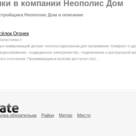
лки в компании Неополис Дом
астройщика Неополис Дом и описание
сёлок Огонек
 Капустинка п
х коммуникаций делают поселок идеальным для проживания. Комфорт и удо
одоснабжение;- подведенное электричество;- подключение к центральной кан
ого отопления. Проживающим в поселке доступно спут...
ылка обязательна
Район
Метро
Место