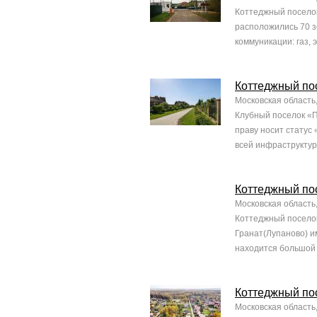
Коттеджный поселок
расположились 70 з
коммуникации: газ, 
Коттеджный по
Московская область
Клубный поселок «П
праву носит статус
всей инфраструктуро
Коттеджный пос
Московская область,
Коттеджный поселок
Гранат(Лупаново) и
находится большой 
Коттеджный по
Московская область