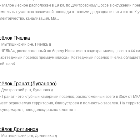
 Малое Лесное расположен в 19 км. по Дмитровскому шоссе в окружении прек
емельных участков различной площади от восьми до двадцати пяти соток. К 
электричество, канализация. Ма...
сёлок Пчелка
, Мытищинский р-н, Пчелка д
ЧЕЛКА», расположенный на берегу Икшинского водохранилища, всего в 44 км
 «коттеджный поселок премиум класса». Коттеджный поселок Пчелка обладае
й, необ...
ёлок Гранат (Лупаново)
 Дмитровский р-н, Лупаново д
 Гранат - это клубный камерный поселок, расположенный всего в 35км от МК
меет охраняемую территория, благоустроен и полностью заселен. На террит
супермаркет, неподалеку расположен котт...
сёлок Долгиниха
, Мытищинский р-н, Долгиниха д