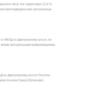
расного леса. На территории 12,4 Га
участкам подведены все центральные
 от МКАД по Дмитровскому шоссе, по
т всеми центральными коммуникациями,
АД по Дмитровскому шоссе! Поселок
ории поселка Гранат(Лупаново)