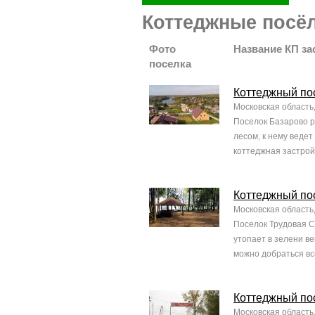
Коттеджные посёл
Фото
Название КП за
поселка
Коттеджный по
Московская область
Поселок Базарово р
лесом, к нему веде
коттеджная застрой
Коттеджный по
Московская область
Поселок Трудовая С
утопает в зелени ве
можно добраться все
Коттеджный по
Московская область