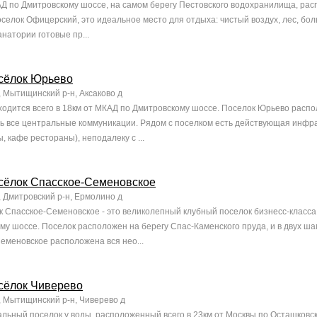
КАД по Дмитровскому шоссе, на самом берегу Пестовского водохранилища, ра
селок Офицерский, это идеальное место для отдыха: чистый воздух, лес, бол
натории готовые пр...
сёлок Юрьево
, Мытищинский р-н, Аксаково д
одится всего в 18км от МКАД по Дмитровскому шоссе. Поселок Юрьево распол
ь все центральные коммуникации. Рядом с поселком есть действующая инфра
, кафе рестораны), неподалеку с ...
сёлок Спасское-Семеновское
, Дмитровский р-н, Ермолино д
 Спасское-Семеновское - это великолепный клубный поселок бизнесс-класса.
му шоссе. Поселок расположен на берегу Спас-Каменского пруда, и в двух ша
еменовское расположена вся нео...
сёлок Чиверево
, Мытищинский р-н, Чиверево д
кальный поселок у воды, расположенный всего в 23км от Москвы по Осташковс