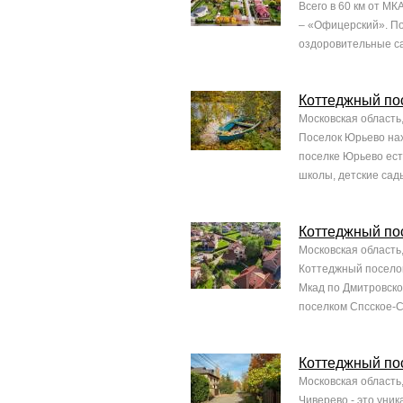
Всего в 60 км от М
– «Офицерский». По
оздоровительные са
Коттеджный по
Московская область
Поселок Юрьево нах
поселке Юрьево ест
школы, детские сады
Коттеджный по
Московская область
Коттеджный поселок
Мкад по Дмитровско
поселком Спсское-С
Коттеджный по
Московская область
Чиверево - это уни