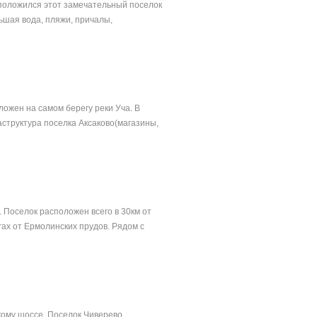
сположился этот замечательный поселок
ьшая вода, пляжи, причалы,
ожен на самом берегу реки Уча. В
структура поселка Аксаково(магазины,
 Поселок расположен всего в 30км от
гах от Ермолинских прудов. Рядом с
кому шоссе. Поселок Чиверево