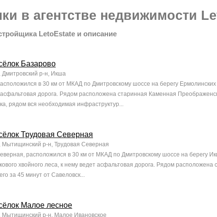
ки в агентстве недвижимости Le
стройщика LetoEstate и описание
сёлок Базарово
, Дмитровский р-н, Икша
асположился в 30 км от МКАД по Дмитровскому шоссе на берегу Ермолинских
т асфальтовая дорога. Рядом расположена старинная Каменная Преображенск
ка, рядом вся необходимая инфраструктур...
сёлок Трудовая Северная
, Мытищинский р-н, Трудовая Северная
еверная, расположился в 30 км от МКАД по Дмитровскому шоссе на берегу И
кового хвойного леса, к нему ведет асфальтовая дорога. Рядом расположена 
го за 45 минут от Савеловск...
сёлок Малое лесное
, Мытищинский р-н, Малое Ивановское