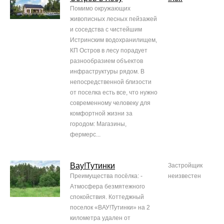
Помимо окружающих
живописных лесных пейзажей
и соседства с чистейшим
Истринским водохранилищем,
КП Остров в лесу порадует
разнообразием объектов
инфраструктуры рядом. В
непосредственной близости
от поселка есть все, что нужно
современному человеку для
комфортной жизни за
городом: Магазины,
фермерс...
Вау!Тутинки
Застройщик
Преимущества посёлка: -
неизвестен
Атмосфера безмятежного
спокойствия. Коттеджный
поселок «ВАУ!Тутинки» на 2
километра удален от