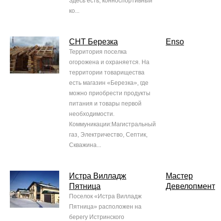
Здесь есть, конноспортивный
ко...
СНТ Березка
Enso
Территория поселка
огорожена и охраняется. На
территории товарищества
есть магазин «Березка», где
можно приобрести продукты
питания и товары первой
необходимости.
Коммуникации:Магистральный
газ, Электричество, Септик,
Скважина...
Истра Вилладж
Мастер
Пятница
Девелопмент
Поселок «Истра Вилладж
Пятница» расположен на
берегу Истринского