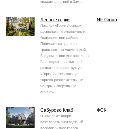
впадающая в неё р.Зим...
Лесные горки
NF Group
Поселок «Горки Лесные»
расположен в экологически
благоприятном районе
Подмосковья вдали от
транспортных магистралей.
Все дома в поселке заселены.
В распоряжении жителей
развитая инфраструктура
«Горки-2», включающая
торгово-развлекательные
центры и спортивные
объекты....
Сабурово Клаб
ФСК
О комплексеДобро
пожаловать в коттеджный
поселок бизнес-класса