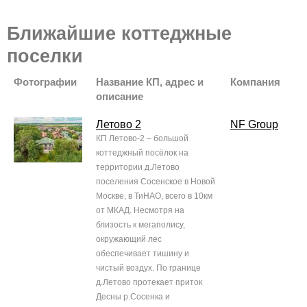
Ближайшие коттеджные
поселки
Фотографии
Название КП, адрес и
Компания
описание
Летово 2
NF Group
КП Летово-2 – большой
коттеджный посёлок на
территории д.Летово
поселения Сосенское в Новой
Москве, в ТиНАО, всего в 10км
от МКАД. Несмотря на
близость к мегаполису,
окружающий лес
обеспечивает тишину и
чистый воздух. По границе
д.Летово протекает приток
Десны р.Сосенка и