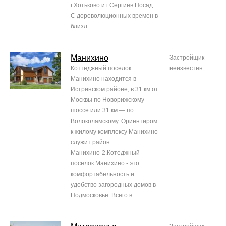
г.Хотьково и г.Сергиев Посад.
С дореволюционных времен в
близл...
Манихино
Застройщик
Коттеджный поселок
неизвестен
Манихино находится в
Истринском районе, в 31 км от
Москвы по Новорижскому
шоссе или 31 км — по
Волоколамскому. Ориентиром
к жилому комплексу Манихино
служит район
Манихино-2.Котеджный
поселок Манихино - это
комфортабельность и
удобство загородных домов в
Подмосковье. Всего в...