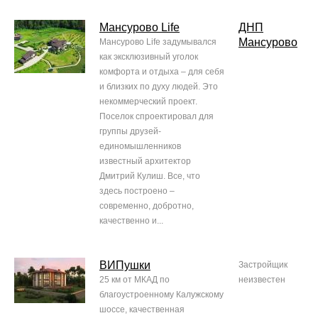
Мансурово Life
ДНП
Мансурово
Мансурово Life задумывался
как эксклюзивный уголок
комфорта и отдыха – для себя
и близких по духу людей. Это
некоммерческий проект.
Поселок спроектировал для
группы друзей-
единомышленников
известный архитектор
Дмитрий Кулиш. Все, что
здесь построено –
современно, добротно,
качественно и...
ВИПушки
Застройщик
25 км от МКАД по
неизвестен
благоустроенному Калужскому
шоссе, качественная