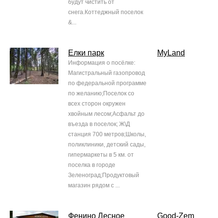
будут чистить от
снега.Коттеджный поселок
&...
Елки парк
MyLand
Информация о посёлке:
Магистральный газопровод
по федеральной программе
по желанию;Поселок со
всех сторон окружен
хвойным лесом;Асфальт до
въезда в поселок; Ж\Д
станция 700 метров;Школы,
поликлиники, детский сады,
гипермаркеты в 5 км. от
поселка в городе
Зеленоград;Продуктовый
магазин рядом с ...
Фенино Лесное
Good-Zem