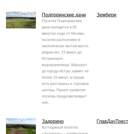
Подпоринские дачи
Зембери
Поселок Подпоринские
дачи находится в 30
минутах езды от Москвы,
поселок расположен в
экологически чистом месте,
рядом лес, 15 минут до
Истринского
водохранилища. Маршрут
до города Истры займет не
более 15 минут, в городе
есть рестораны и торговые
центры. Проект развития
поселка предусматривает
эле...
Задорино
ГлавДачТрест
Коттеджный поселок
«Задорино» – комфортное