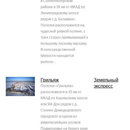
в Солнечногорском
районе в 36 км от МКАД по
Ленинградскому шоссе
рядом с д. Белавино.
Поселок расположился на
чудесной ровной поляне, с
трех сторон примыкающей к
большому лесному массиву.
В непосредственной
близости находится
рыболо...
Грильяж
Земельный
экспресс
Поселок «Грильяж»
расположился в 35 км от
МКАД по Каширскому шоссе
или М4 Дон рядом с д.
Сонино Домодедовского
городского в одном из
живописнейших уголков
Подмосковья на берегу реки