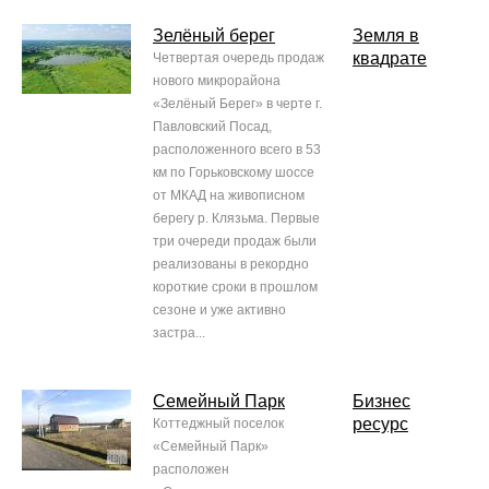
Зелёный берег
Земля в
квадрате
Четвертая очередь продаж
нового микрорайона
«Зелёный Берег» в черте г.
Павловский Посад,
расположенного всего в 53
км по Горьковскому шоссе
от МКАД на живописном
берегу р. Клязьма. Первые
три очереди продаж были
реализованы в рекордно
короткие сроки в прошлом
сезоне и уже активно
застра...
Семейный Парк
Бизнес
ресурс
Коттеджный поселок
«Семейный Парк»
расположен