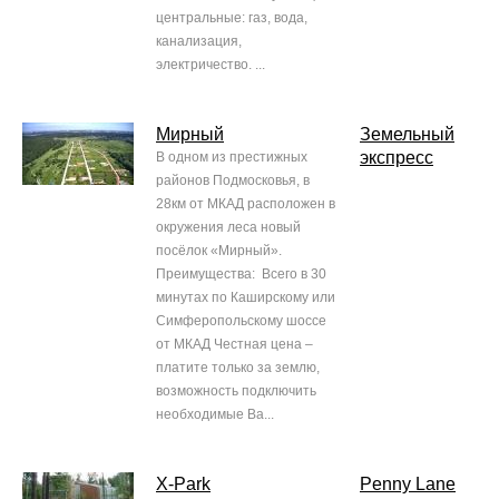
центральные: газ, вода,
канализация,
электричество. ...
Мирный
Земельный
экспресс
В одном из престижных
районов Подмосковья, в
28км от МКАД расположен в
окружения леса новый
посёлок «Мирный».
Преимущества: Всего в 30
минутах по Каширскому или
Симферопольскому шоссе
от МКАД Честная цена –
платите только за землю,
возможность подключить
необходимые Ва...
X-Park
Penny Lane