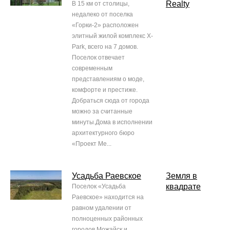
Realty
В 15 км от столицы,
недалеко от поселка
«Горки-2» расположен
элитный жилой комплекс X-
Park, всего на 7 домов.
Поселок отвечает
современным
представлениям о моде,
комфорте и престиже.
Добраться сюда от города
можно за считанные
минуты.Дома в исполнении
архитектурного бюро
«Проект Ме...
Усадьба Раевское
Земля в
квадрате
Поселок «Усадьба
Раевское» находится на
равном удалении от
полноценных районных
городов Можайск и