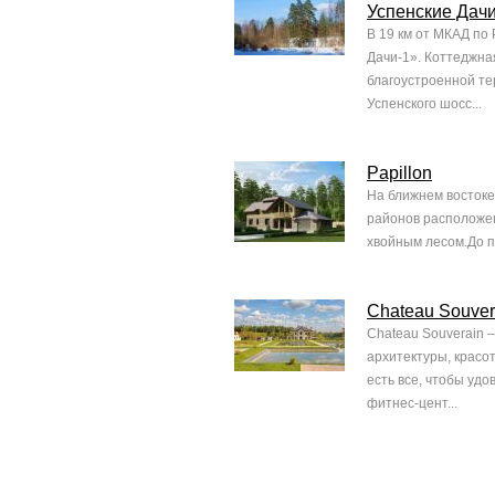
Успенские Дачи
В 19 км от МКАД по
Дачи-1». Коттеджна
благоустроенной те
Успенского шосс...
Papillon
На ближнем востоке
районов расположен
хвойным лесом.До п
Chateau Souver
Chateau Souverain 
архитектуры, красо
есть все, чтобы уд
фитнес-цент...