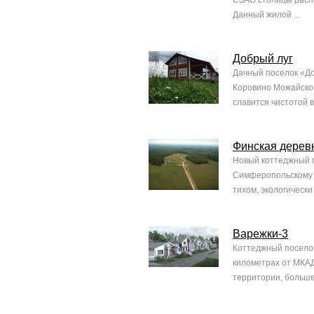
СЗАО столицы распо
Данный жилой ...
Добрый луг
Дачный поселок «До
Коровино Можайског
славится чистотой в
Финская дерев
Новый коттеджный п
Симферопольскому ш
тихом, экологически
Варежки-3
Коттеджный поселок
километрах от МКАД
территории, большей