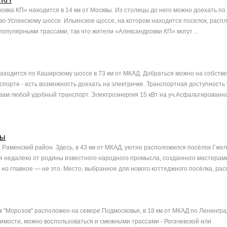
овка КП» находится в 14 км от Москвы. Из столицы до него можно доехать по
ево-Успенскому шоссе. Ильинское щоссе, на котором находится поселок, расп
популярными трассами, так что жители «Александровки КП» могут ...
аходится по Каширскому шоссе в 73 км от МКАД. Добраться можно на собств
порте - есть возможность доехать на электричке. Транспортная доступность 
вам любой удобный транспорт. Электроэнергия 15 кВт на уч.Асфальтированн
ры
, Раменский район. Здесь, в 43 км от МКАД, уютно расположился посёлок Гже
я недалеко от родины известного народного промысла, созданного мастерам
е, но главное — не это. Место, выбранное для нового коттеджного посёлка, расп
 "Морозов" расположен на севере Подмосковья, в 18 км от МКАД по Ленингр
имости, можно воспользоваться и смежными трассами - Рогачевской или