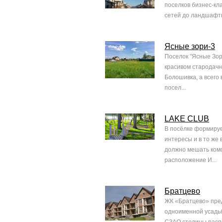
поселков бизнес-кл
сетей до ландшафтн
Ясные зори-3
Поселок "Ясные Зор
красивом стародачн
Болошивка, а всего 
посел...
LAKE CLUB
В посёлке формиру
интересы и в то же
должно мешать комф
расположение И...
Братцево
ЖК «Братцево» пре
одноименной усадьб