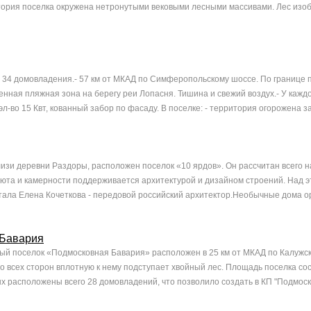
ория поселка окружена нетронутыми вековыми лесными массивами. Лес изо
 34 домовладения.- 57 км от МКАД по Симферопольскому шоссе. По границе 
енная пляжная зона на берегу реи Лопасня. Тишина и свежий воздух.- У кажд
эл-во 15 Квт, кованный забор по фасаду. В поселке: - территория огорожена за.
близи деревни Раздоры, расположен поселок «10 ярдов». Он рассчитан всего н
юта и камерности поддерживается архитектурой и дизайном строений. Над э
ала Елена Кочеткова - передовой российский архитектор.Необычные дома ор
 Бавария
й поселок «Подмосковная Бавария» расположен в 25 км от МКАД по Калужс
 со всех сторон вплотную к нему подступает хвойный лес. Площадь поселка со
ых расположены всего 28 домовладений, что позволило создать в КП "Подмоско