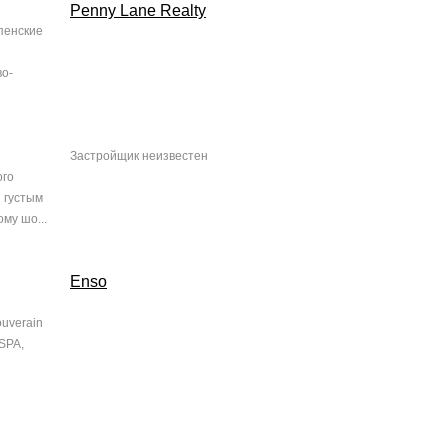
Penny Lane Realty
пенские
во-
Застройщик неизвестен
ого
 густым
му шо...
Enso
uverain
SPA,