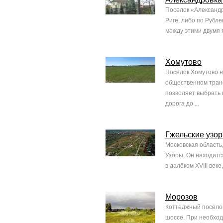
Поселок «Александр
Риге, либо по Рубл
между этими двумя 
Хомутово
Поселок Хомутово н
общественном транс
позволяет выбрать 
дорога до ...
Гжельские узо
Московская область
Узоры. Он находитс
в далёком XVIII век
Морозов
Коттеджный поселок
шоссе. При необход