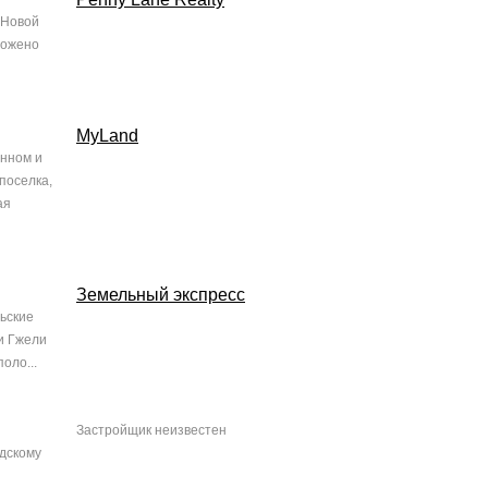
 Новой
ложено
MyLand
енном и
поселка,
ая
Земельный экспресс
льские
и Гжели
оло...
Застройщик неизвестен
адскому