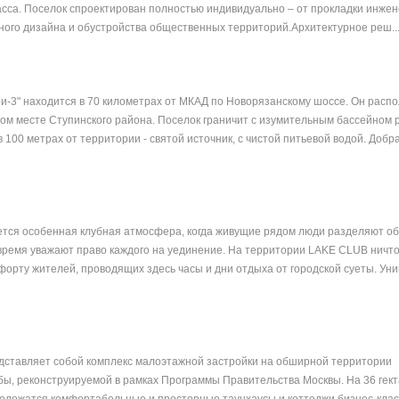
асса. Поселок спроектирован полностью индивидуально – от прокладки инже
ого дизайна и обустройства общественных территорий.Архитектурное реш..
и-3" находится в 70 километрах от МКАД по Новорязанскому шоссе. Он расп
ом месте Ступинского района. Поселок граничит с изумительным бассейном 
в 100 метрах от территории - святой источник, с чистой питьевой водой. Добр
ется особенная клубная атмосфера, когда живущие рядом люди разделяют о
 время уважают право каждого на уединение. На территории LAKE CLUB ничто
орту жителей, проводящих здесь часы и дни отдыха от городской суеты. Ун
дставляет собой комплекс малоэтажной застройки на обширной территории
ы, реконструируемой в рамках Программы Правительства Москвы. На 36 гект