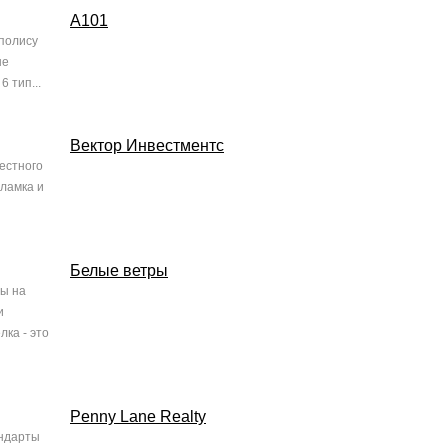
А101
аполису
ые
 тип...
Вектор Инвестментс
естного
оламка и
Белые ветры
ды на
и
ка - это
Penny Lane Realty
андарты