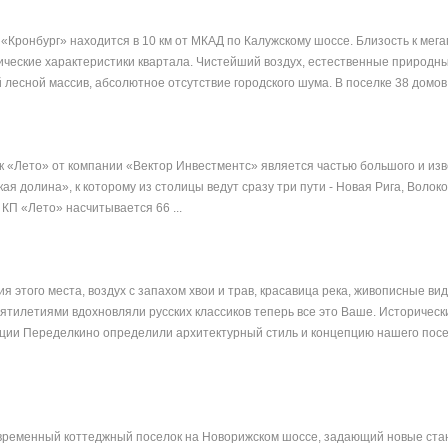
 «Кронбург» находится в 10 км от МКАД по Калужскому шоссе. Близость к мег
гические характеристики квартала. Чистейший воздух, естественные природн
лесной массив, абсолютное отсутствие городского шума. В поселке 38 домов 6
 «Лето» от компании «Вектор Инвестментс» является частью большого и изв
ая долина», к которому из столицы ведут сразу три пути - Новая Рига, Волок
КП «Лето» насчитывается 66 ...
я этого места, воздух с запахом хвои и трав, красавица река, живописные ви
сятилетиями вдохновляли русских классиков теперь все это Ваше. Историческ
ии Переделкино определили архитектурный стиль и концепцию нашего посел
овременный коттеджный поселок на Новорижском шоссе, задающий новые ст