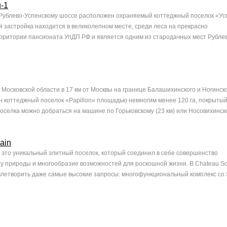
-1
 Рублево-Успенскому шоссе расположен охраняемый коттеджный поселок «Ус
я застройка находится в великолепном месте, среди леса на прекрасно
рритории пансионата УпДП РФ и является одним из стародачных мест Рубле
 Московской области в 17 км от Москвы на границе Балашихинского и Ногинск
 коттеджный поселок «Papillon» площадью немногим менее 120 га, покрытый
оселка можно добраться на машине по Горьковскому (23 км) или Носовихинско
ain
– это уникальный элитный поселок, который соединил в себе совершенство
ту природы и многообразие возможностей для роскошной жизни. В Chateau So
овлетворить даже самые высокие запросы: многофункциональный комплекс со 