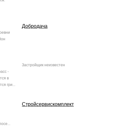
са.
Добродача
еревни
йон
Застройщик неизвестен
асс -
тся в
ся гри...
Стройсервискомплект
осе...