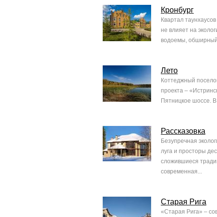
Кронбург
Квартал таунхаусов
не влияет на эколо
водоемы, обширный 
Лето
Коттеджный поселок
проекта – «Истринск
Пятницкое шоссе. В 
Рассказовка
Безупречная экологи
луга и просторы де
сложившиеся традиц
современная...
Старая Рига
«Старая Рига» – с