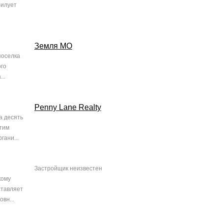
билует
Земля МО
поселка
ого
..
Penny Lane Realty
а десять
тим
гани...
Застройщик неизвестен
кому
ставляет
вн...