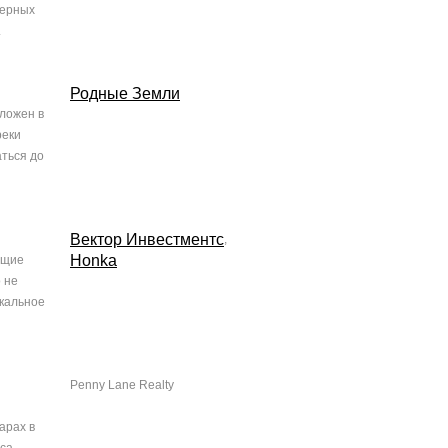
нерных
.
Родные Земли
оложен в
реки
аться до
Вектор Инвестментс
,
Honka
бщие
 не
икальное
Penny Lane Realty
арах в