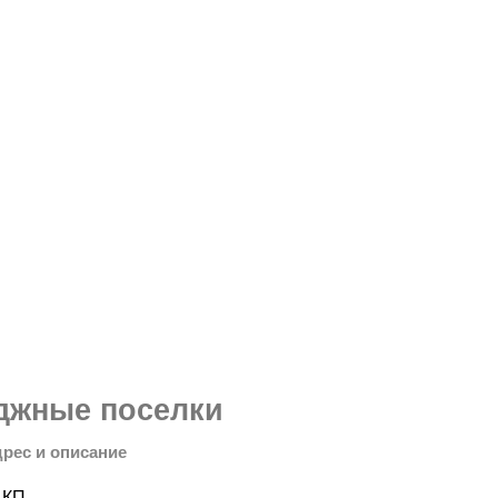
джные поселки
дрес и описание
 КП