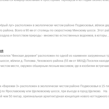
ложатся комфортабельные и просторные таунхаусы и коттеджи бизнес-клас
брый луг» расположен в экологически чистом районе Подмосковья, вблизи д
о района. Всего в 90 км от столицы по скоростному Минскому шоссе. Этот ра
оздуха и богатством природы:- множество естественных водоемов, в которы...
ня
оселок "Финская деревня" расположен по одной из наименее загруженных тр
оссе, вблизи д. Поповка ,Чеховского района (55 км от МКАД).Поселок находи
 чистом месте, окружен обширным лесным массивом, где в изобилии встречают
 «Варежки 3» расположен в экологически чистом районе Подмосковья в 15-ти
 по Ярославскому или Щелковскому шоссе, при въезде в город Щелково. На
 чем 50 гектар, оригинальная архитектурная концепция нового коттеджного п