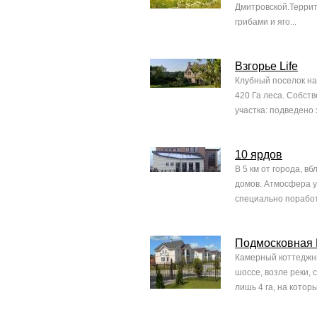
Дмитровской.Террит
грибами и яго...
Взгорье Life
Клубный поселок на
420 Га леса. Собств
участка: подведено 
10 ярдов
В 5 км от города, в
домов. Атмосфера у
специально поработ
Подмосковная
Камерный коттеджны
шоссе, возле реки,
лишь 4 га, на котор