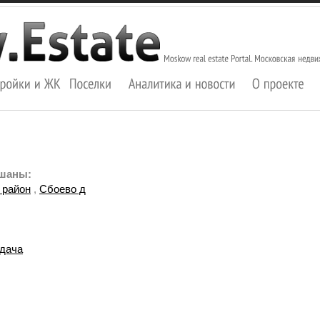
ьшаны:
 район
,
Сбоево д
дача