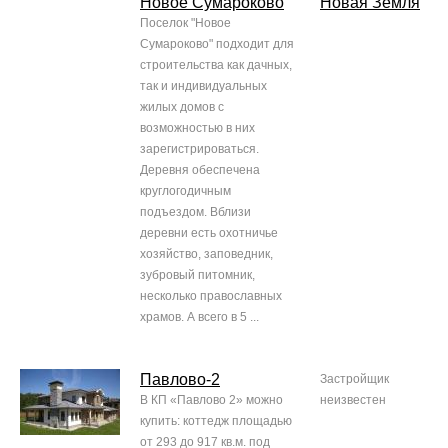
Новое Сумароково
Новая Земля
Поселок "Новое
Сумароково" подходит для
строительства как дачных,
так и индивидуальных
жилых домов с
возможностью в них
зарегистрироваться.
Деревня обеспечена
круглогодичным
подъездом. Вблизи
деревни есть охотничье
хозяйство, заповедник,
зубровый питомник,
несколько православных
храмов. А всего в 5 ...
Пaвлово-2
Застройщик
В КП «Павлово 2» можно
неизвестен
купить: коттедж площадью
от 293 до 917 кв.м. под