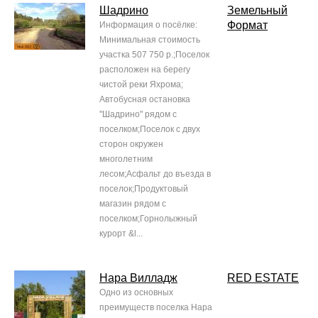
Шадрино
Земельный
Формат
Информация о посёлке:
Минимальная стоимость
участка 507 750 р.;Поселок
расположен на берегу
чистой реки Яхрома;
Автобусная остановка
"Шадрино" рядом с
поселком;Поселок c двух
сторон окружен
многолетним
лесом;Асфальт до въезда в
поселок;Продуктовый
магазин рядом с
поселком;Горнолыжный
курорт &l...
Нара Вилладж
RED ESTATE
Одно из основных
преимуществ поселка Нара