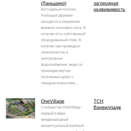
(Ланьшино)
загородная
недвижимость
Коттеджный поселок
Рыбацкая Деревня
находится в окружении
векового соснового леса. В
почелке есть собственный
оборудованный пляж. В
поселке уже проведено
электричество и
центральное
водоснабжение, ведется
прокладка внутри
поселковых дорог с
твердым покрытием....
OneVillage
ТСН
Ванвилладж
Сообщество OneVillage -
первый в мире
международный
концептуальный клубный