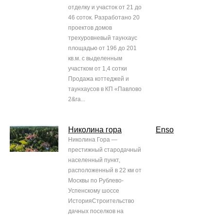
отделку и участок от 21 до
46 соток. Разработано 20
проектов домов
трехуровневый таунхаус
площадью от 196 до 201
кв.м. с выделенным
участком от 1,4 сотки
Продажа коттеджей и
таунхаусов в КП «Павлово
2&ra...
Николина гора
Enso
Николина Гора —
престижный стародачный
населенный пункт,
расположенный в 22 км от
Москвы по Рублево-
Успенскому шоссе
ИсторияСтроительство
дачных поселков на