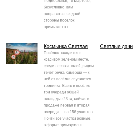
Подмосковья, то Мартово,
безусловно, вам
понравится: с одной
стороны поселок
примыкает к г...
Космынка Светлая
Светлые дачи
Посёлок находится в
красивом зелёном месте,
среди лесов и полей; рядом
течёт речка Кимерша — к
ней от посёлка спускается
тропинка. Всего в посёлке
три очереди общей
площадью 23 га, сейчас в
продаже первая и вторая
очереди — на 158 участков.
Почти все участки ровные,
в форме прямоугольн...