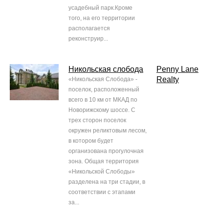
усадебный парк.Кроме
того, на его территории
располагается
реконструир...
Никольская слобода
Penny Lane
Realty
«Никольская Слобода» -
поселок, расположенный
всего в 10 км от МКАД по
Новорижскому шоссе. С
трех сторон поселок
окружен реликтовым лесом,
в котором будет
организована прогулочная
зона. Общая территория
«Никольской Слободы»
разделена на три стадии, в
соответствии с этапами
за...