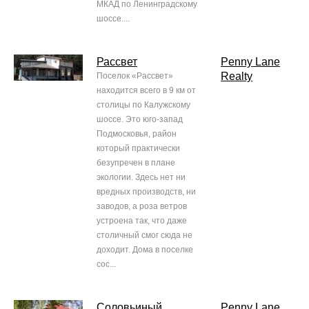
МКАД по Ленинградскому
шоссе....
Рассвет
Penny Lane
Realty
Поселок «Рассвет»
находится всего в 9 км от
столицы по Калужскому
шоссе. Это юго-запад
Подмосковья, район
который практически
безупречен в плане
экологии. Здесь нет ни
вредных производств, ни
заводов, а роза ветров
устроена так, что даже
столичный смог сюда не
доходит. Дома в поселке
сос...
Соловьиный
Penny Lane