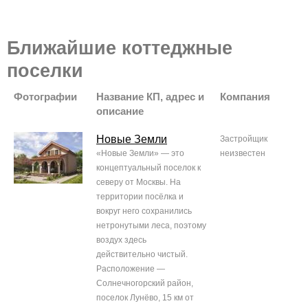
Ближайшие коттеджные
поселки
Фотографии
Название КП, адрес и
Компания
описание
Новые Земли
Застройщик
«Новые Земли» — это
неизвестен
концептуальный поселок к
северу от Москвы. На
территории посёлка и
вокруг него сохранились
нетронутыми леса, поэтому
воздух здесь
действительно чистый.
Расположение —
Солнечногорский район,
поселок Лунёво, 15 км от