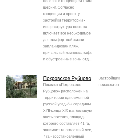
поселок с концепцией тайм
шеринг. Согласно
концепции и проекту
застройки территории -
инфраструктура поселка
включает все необходимое
для комфортной жизни:
запланирован пляж,
причальный комплекс, кафе
и обустроенные зоны отд...
Покровское Рубцово
Застройщик
Поселок «Покровское-
неизвестен
Рубцово» расположен на
территории одноименной
русской усадьбы середины
XYII-конца XIX в.в. Большую
часть поселка, площадь
которого составляет 41 га,
занимает многолетний лес,
7 га - восстановленный