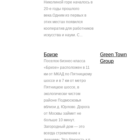
Николиной горе началось в
20-е годы прошлого
века.Одним из первых в
этих местах появился
кооператив для работников
искусства и науки. С...
Бризе
Green Town
Group
Поселок бизнес-класса
«Бризе» расположен в 11
км от МКАД по Пятницкому
шоссе и в 7 км от метро
Пятницкое шоссе, в
экологически чистом
районе Подмосковья
вблизи д. Юрлово. Дорога
от Москвы займет не
больше 10 минут.
Загородный дом — это
всегда стремление к
лучшему. Это близость к п...