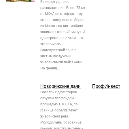
Вилладж удачное
расположение. Всего 75 км.
от МКАД по комфортному
скоростному шоссе. Дорога
из Москвы на автомобиле
занимает всего 40 минут. И
одновременно с этим — в
экологически
благоприятной зоне с
чистым воздухом и
живописными пейзажами.
По границ...
Новорижские дачи
ПрофИнвест
Поселок с двух сторон
окружен лесфондом
площадью 1 100 Га, по
границе поселка течет
живописная река
Молодильня. По границе
каждого участка выгодный