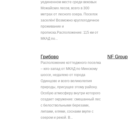
уединенном месте среди вековых
Можайских лесов, всего в 300
метрах от лесного озера. Поселок
заселён! Возможно круглогодичное
проживание и
прописка.Расположение: 115 км от
МКАД по...
Грибово
NF Group
Расположение коттеджного поселка
– юго-запад от МКАД по Минскому
шоссе, недалеко от города
Одинцово и всего великолепия
природы, присущее этому району.
Особую атмосферу внутри которого
создает окружение: смешанный лес
с белоствольными березами,
липами, елями, соснами вкупе с
озером и рекой. В...