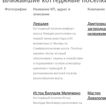
Ближайшие коттеджные поселк
Фотографии
Название КП, адрес и
Компания
описание
Левадия
Дмитровка
загородна
Коттеджный посёлок комфорт-
недвижим
класса Левадия расположен на
первой линии река Нара в 64
километрах от Москвы по
Симферопольскому шоссе. Посёлок
окружен лесом, который
обеспечивает тишину и спокойствие
и подчеркивает особую атмосферу
единения с природой. В
распоряжении жителей посёлка
разнообразная внутр...
Истра Вилладж Мелечкино
Мастер
Девелопм
Коттеджный поселок Истра
Вилладж Мелечкино расположен на