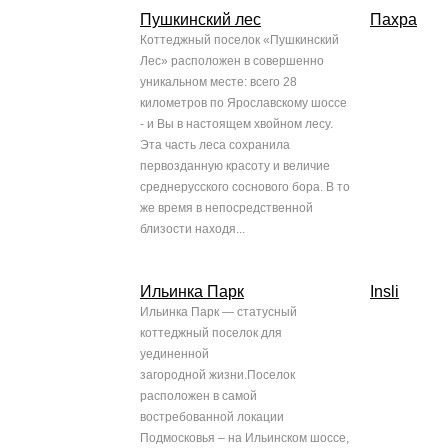
Пушкинский лес
Пахра
Коттеджный поселок «Пушкинский
Лес» расположен в совершенно
уникальном месте: всего 28
километров по Ярославскому шоссе
- и Вы в настоящем хвойном лесу.
Эта часть леса сохранила
первозданную красоту и величие
среднерусского соснового бора. В то
же время в непосредственной
близости находя...
Ильинка Парк
Insli
Ильинка Парк — статусный
коттеджный поселок для
уединенной
загородной жизни.Поселок
расположен в самой
востребованной локации
Подмосковья – на Ильинском шоссе,