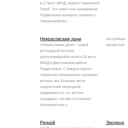
в 17 км от МКАД, рядом с Николиной
Горой. Это известное направление
Подмосковья выбирает научная и
творческая&nbs...
Некрасовские дачи
Застройщик
«Некрасовские дачи» - новый
неизвестен
коттеджный поселок,
расположившийся всего в 20 км от
МКАД в Дмитровском районе
Подмосковья. С каждым годом к
северному направлению проявляет
интерес все большее число
покупателей загородной
недвижимости, что вполне
оправдано: эти места отличает
благоприятная э...
Речной
Эколенд