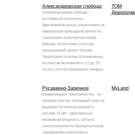
Александровская слобода
ТОМ
Девелопм
Александровская слобода –
коттеджный поселок на
Дмитровском шоссе, расположен на
живописном природном склоне на
территории популярного парка
Яхрома, более известного как
горнолыжный курорт Яхрома.
Территория поселка спланирована
на участки величиной от 12 до 25
соток с учетом природного ландша...
Русавкино-Заречное
MyLand
Коммуникации Электричество - по
границе участка. На каждый участок
выделяется электроэнергия в
объеме 15 кВт - максимально
возможная мощность. Оплата
электроэнергии по муниципальным
тарифам Мосэнергосбыта.