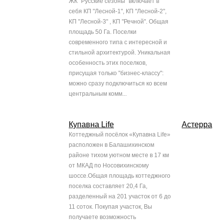
ЖК "Русские сезоны" включает в
себя КП "Лесной-1", КП "Лесной-2",
КП "Лесной-3" , КП "Речной". Общая
площадь 50 Га. Поселки
современного типа с интересной и
стильной архитектурой. Уникальная
особенность этих поселков,
присущая только "бизнес-классу":
можно сразу подключиться ко всем
центральным комм...
Купавна Life
Астерра
Коттеджный посёлок «Купавна Life»
расположен в Балашихинском
районе тихом уютном месте в 17 км
от МКАД по Носовихинскому
шоссе.Общая площадь коттеджного
поселка составляет 20,4 Га,
разделенный на 201 участок от 6 до
11 соток. Покупая участок, Вы
получаете возможность