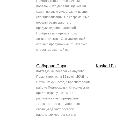
Принято считать, что дачный
поселок – это деревня, где нет ни
связи, ни электричества, ни других
благ цивилизации. Но современные
поселки разрушают это
предубеждение и «Лесной
Прибрежный» прямое тому
доказательство. Это уникальный,
отлично продуманный, тщательно
спроектированный и...
Сабурово Парк
Kaskad Fa
Коттеджный поселок «Сабурово
Парк» строится в 12 км от МКАД по
Пятницкому шоссе, в Красногорском
районе Подмосковья. Классическая
архитектура, уникальное
расположение и прекрасная
транспортная доступность от
столицы делают поселок
идеальным местом как для