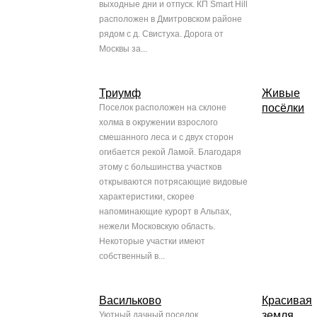
выходные дни и отпуск. КП Smart Hill
расположен в Дмитровском районе
рядом с д. Свистуха. Дорога от
Москвы за...
Триумф
Живые
посёлки
Поселок расположен на склоне
холма в окружении взрослого
смешанного леса и с двух сторон
огибается рекой Ламой. Благодаря
этому с большинства участков
открываются потрясающие видовые
характеристики, скорее
напоминающие курорт в Альпах,
нежели Московскую область.
Некоторые участки имеют
собственный в...
Васильково
Красивая
земля
Уютный дачный поселок,