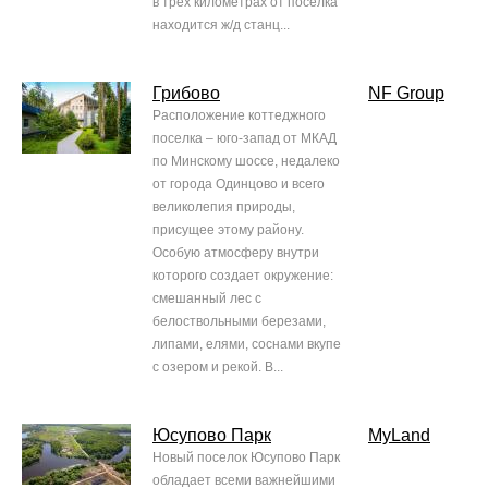
в трех километрах от поселка
находится ж/д станц...
Грибово
NF Group
Расположение коттеджного
поселка – юго-запад от МКАД
по Минскому шоссе, недалеко
от города Одинцово и всего
великолепия природы,
присущее этому району.
Особую атмосферу внутри
которого создает окружение:
смешанный лес с
белоствольными березами,
липами, елями, соснами вкупе
с озером и рекой. В...
Юсупово Парк
MyLand
Новый поселок Юсупово Парк
обладает всеми важнейшими