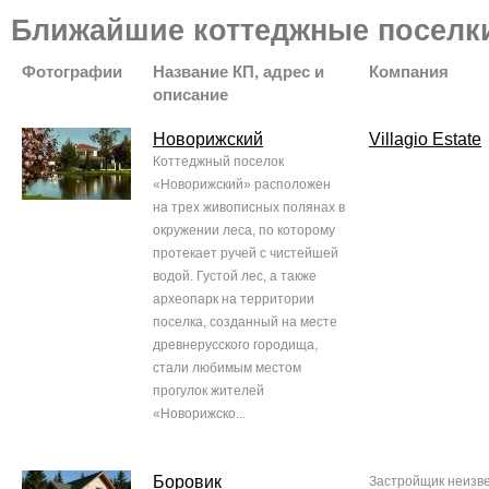
Ближайшие коттеджные поселк
Фотографии
Название КП, адрес и
Компания
описание
Новорижский
Villagio Estate
Коттеджный поселок
«Новорижский» расположен
на трех живописных полянах в
окружении леса, по которому
протекает ручей с чистейшей
водой. Густой лес, а также
археопарк на территории
поселка, созданный на месте
древнерусского городища,
стали любимым местом
прогулок жителей
«Новорижско...
Боровик
Застройщик неизв