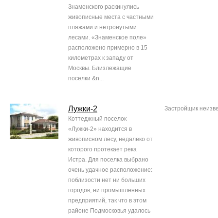
Знаменского раскинулись
живописные места с частными
пляжами и нетронутыми
лесами. «Знаменское поле»
расположено примерно в 15
километрах к западу от
Москвы. Близлежащие
поселки &n...
Лужки-2
Застройщик неизв
Коттеджный поселок
«Лужки-2» находится в
живописном лесу, недалеко от
которого протекает река
Истра. Для поселка выбрано
очень удачное расположение:
поблизости нет ни больших
городов, ни промышленных
предприятий, так что в этом
районе Подмосковья удалось