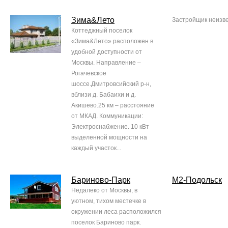
Зима&Лето
Застройщик неизв
Коттеджный поселок
«Зима&Лето» расположен в
удобной доступности от
Москвы. Направление –
Рогачевское
шоссе.Дмитровсийский р-н,
вблизи д. Бабаихи и д.
Акишево.25 км – расстояние
от МКАД. Коммуникации:
Электроснабжение. 10 кВт
выделенной мощности на
каждый участок...
Бариново-Парк
М2-Подольск
Недалеко от Москвы, в
уютном, тихом местечке в
окружении леса расположился
поселок Бариново парк.