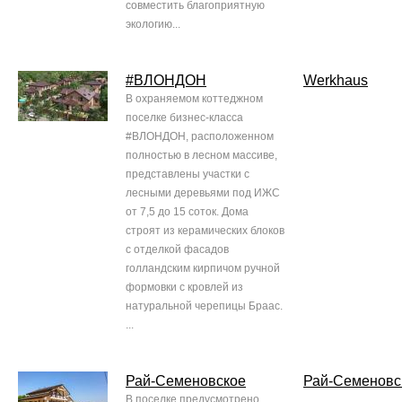
совместить благоприятную
экологию...
#ВЛОНДОН
Werkhaus
В охраняемом коттеджном
поселке бизнес-класса
#ВЛОНДОН, расположенном
полностью в лесном массиве,
представлены участки с
лесными деревьями под ИЖС
от 7,5 до 15 соток. Дома
строят из керамических блоков
с отделкой фасадов
голландским кирпичом ручной
формовки с кровлей из
натуральной черепицы Браас.
...
Рай-Семеновское
Рай-Семеновс
В поселке предусмотрено