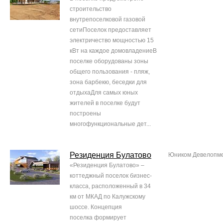
строительство
внутрепоселковой газовой
сетиПоселок предоставляет
электричество мощностью 15
кВт на каждое домовладениеВ
поселке оборудованы зоны
общего пользования - пляж,
зона барбекю, беседки для
отдыхаДля самых юных
жителей в поселке будут
построены
многофункциональные дет...
Резиденция Булатово
Юником Девелопм
«Резиденция Булатово» –
коттеджный поселок бизнес-
класса, расположенный в 34
км от МКАД по Калужскому
шоссе. Концепция
поселка формирует