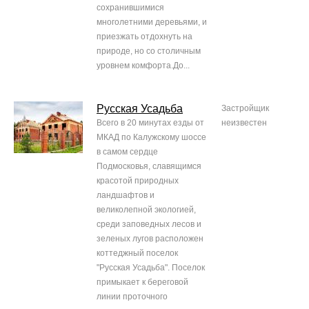
сохранившимися
многолетними деревьями, и
приезжать отдохнуть на
природе, но со столичным
уровнем комфорта.До...
Русская Усадьба
Застройщик
Всего в 20 минутах езды от
неизвестен
МКАД по Калужскому шоссе
в самом сердце
Подмосковья, славящимся
красотой природных
ландшафтов и
великолепной экологией,
среди заповедных лесов и
зеленых лугов расположен
коттеджный поселок
"Русская Усадьба". Поселок
примыкает к береговой
линии проточного