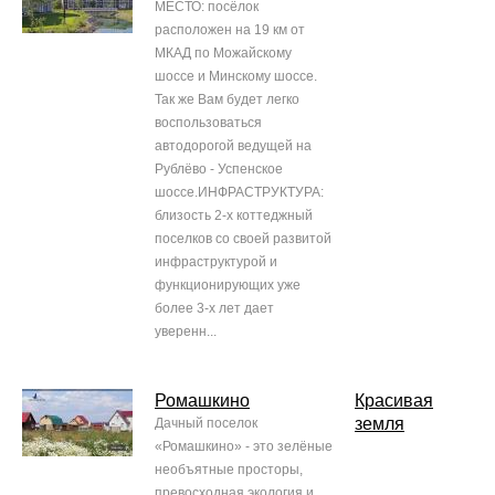
МЕСТО: посёлок
расположен на 19 км от
МКАД по Можайскому
шоссе и Минскому шоссе.
Так же Вам будет легко
воспользоваться
автодорогой ведущей на
Рублёво - Успенское
шоссе.ИНФРАСТРУКТУРА:
близость 2-х коттеджный
поселков со своей развитой
инфраструктурой и
функционирующих уже
более 3-х лет дает
уверенн...
Ромашкино
Красивая
земля
Дачный поселок
«Ромашкино» - это зелёные
необъятные просторы,
превосходная экология и