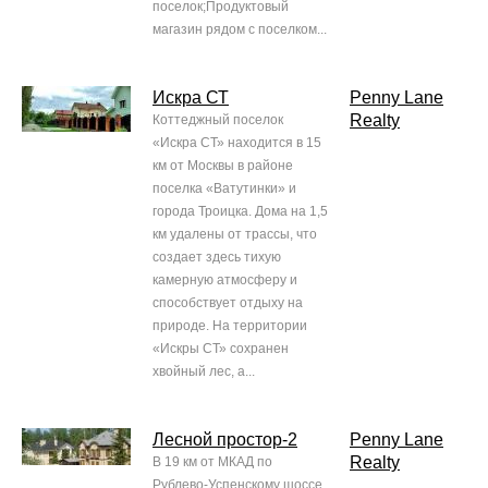
поселок;Продуктовый
магазин рядом с поселком...
Искра СТ
Penny Lane
Realty
Коттеджный поселок
«Искра СТ» находится в 15
км от Москвы в районе
поселка «Ватутинки» и
города Троицка. Дома на 1,5
км удалены от трассы, что
создает здесь тихую
камерную атмосферу и
способствует отдыху на
природе. На территории
«Искры СТ» сохранен
хвойный лес, а...
Лесной простор-2
Penny Lane
Realty
В 19 км от МКАД по
Рублево-Успенскому шоссе,