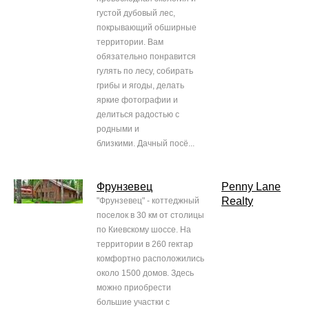
густой дубовый лес,
покрывающий обширные
территории. Вам
обязательно понравится
гулять по лесу, собирать
грибы и ягоды, делать
яркие фотографии и
делиться радостью с
родными и
близкими. Дачный посё...
Фрунзевец
Penny Lane
Realty
"Фрунзевец" - коттеджный
поселок в 30 км от столицы
по Киевскому шоссе. На
территории в 260 гектар
комфортно расположились
около 1500 домов. Здесь
можно приобрести
большие участки с