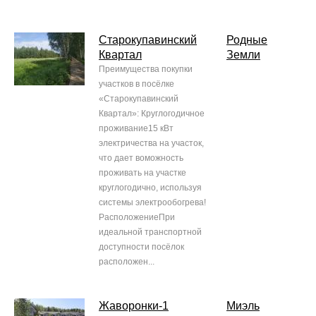
Старокупавинский
Родные
Квартал
Земли
Преимущества покупки
участков в посёлке
«Старокупавинский
Квартал»: Круглогодичное
проживание15 кВт
электричества на участок,
что дает воможность
проживать на участке
круглогодично, используя
системы электрообогрева!
РасположениеПри
идеальной транспортной
доступности посёлок
расположен...
Жаворонки-1
Миэль