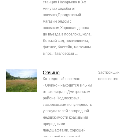
станция Назарьево в 3-х
минутах ходьбы от
поселка;Продуктовый
магазин рядом с
поселком;Хорошая дорога
до въезда в поселок;Школа,
Детский сад, поликлиника,
фитнес, бассейн, магазины
в пос. Павловский ...
Овчино
Застройщик
Коттеджный поселок
неизвестен
«Овчино» находится в 45 км
от столицы, в Дмитровском
районе Подмосковья,
завоевавшим популярность
у покупателей загородной
недвижимости красивыми
природными
ландшафтами, хорошей
экологией и развитой