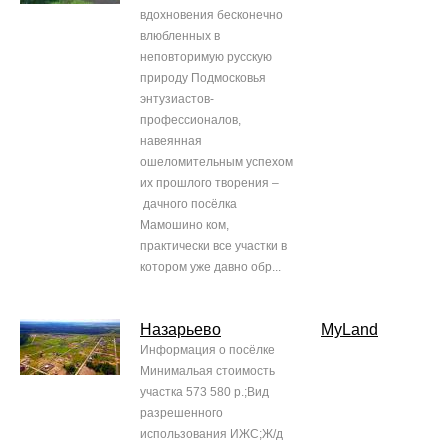
вдохновения бесконечно
влюбленных в
неповторимую русскую
природу Подмосковья
энтузиастов-
профессионалов,
навеянная
ошеломительным успехом
их прошлого творения –
дачного посёлка
Мамошино ком,
практически все участки в
котором уже давно обр...
Назарьево
MyLand
Информация о посёлке
Минимальая стоимость
участка 573 580 р.;Вид
разрешенного
использования ИЖC;Ж/д