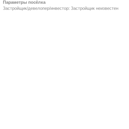
Параметры посёлка
Застройщик/девелопер/инвестор: Застройщик неизвестен