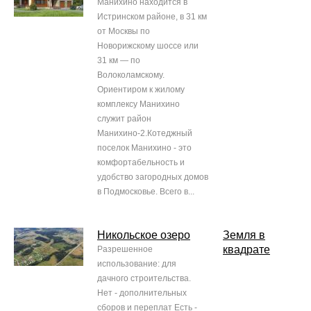
Манихино находится в
Истринском районе, в 31 км
от Москвы по
Новорижскому шоссе или
31 км — по
Волоколамскому.
Ориентиром к жилому
комплексу Манихино
служит район
Манихино-2.Котеджный
поселок Манихино - это
комфортабельность и
удобство загородных домов
в Подмосковье. Всего в...
Никольское озеро
Земля в
квадрате
Разрешенное
использование: для
дачного строительства.
Нет - дополнительных
сборов и переплат Есть -