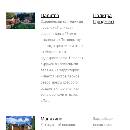
Палитра
Палитра
Проджект
Охраняемый коттеджный
поселок «Палитра»
расположен в 47 км от
столицы по Пятницкому
шоссе, в трех километрах
от Истринского
водохранилища. Поселок
окружен живописными
лесами, на территории
имеется чистое лесное
озеро, вокруг которого
создается прогулочная
зона с зонами отдыха.
«Па...
Манихино
Застройщик
Коттеджный поселок
неизвестен