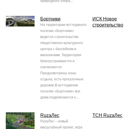
природного озера,...
Бортники
ИСК Новое
строительство
На территории коттеджного
поселка «Бортники»
ведется строительство
общественно-культурного
центра с бассейном и
магазинами. Территория
благоустраивается и
озеленяется.
Предусмотрены зоны
отдыха, есть прогулочные
дорожки.В коттеджном
поселке «Бортники» все
дома подключаются к ...
RuzaЛес
ТСН RuzaЛес
РузаЛес – новый
масштабный проект, игра