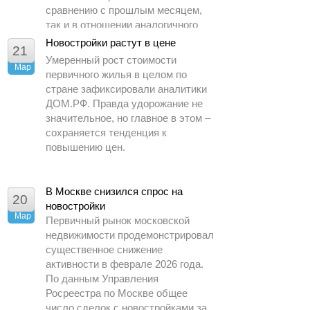
сравнению с прошлым месяцем,
так и в отношении аналогичного
периода 2025 года.
Новостройки растут в цене
21
Умеренный рост стоимости
Мар
первичного жилья в целом по
стране зафиксировали аналитики
ДОМ.РФ. Правда удорожание не
значительное, но главное в этом –
сохраняется тенденция к
повышению цен.
В Москве снизился спрос на
20
новостройки
Мар
Первичный рынок московской
недвижимости продемонстрировал
существенное снижение
активности в феврале 2026 года.
По данным Управления
Росреестра по Москве общее
число сделок с новостройками за