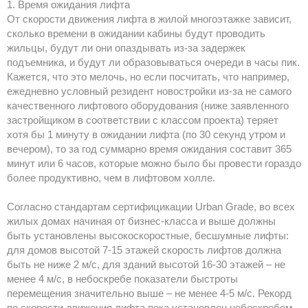
1. Время ожидания лифта
От скорости движения лифта в жилой многоэтажке зависит,
сколько времени в ожидании кабины будут проводить
жильцы, будут ли они опаздывать из-за задержек
подъемника, и будут ли образовываться очереди в часы пик.
Кажется, что это мелочь, но если посчитать, что например,
ежедневно условный резидент новостройки из-за не самого
качественного лифтового оборудования (ниже заявленного
застройщиком в соответствии с классом проекта) теряет
хотя бы 1 минуту в ожидании лифта (по 30 секунд утром и
вечером), то за год суммарно время ожидания составит 365
минут или 6 часов, которые можно было бы провести гораздо
более продуктивно, чем в лифтовом холле.
Согласно стандартам сертифицикации Urban Grade, во всех
жилых домах начиная от бизнес-класса и выше должны
быть установлены высокоскоростные, бесшумные лифты:
для домов высотой 7-15 этажей скорость лифтов должна
быть не ниже 2 м/с, для зданий высотой 16-30 этажей – не
менее 4 м/с, в небоскребе показатели быстроты
перемещения значительно выше – не менее 4-5 м/с. Рекорд
по скорости движения лифта пока установлен небоскребом