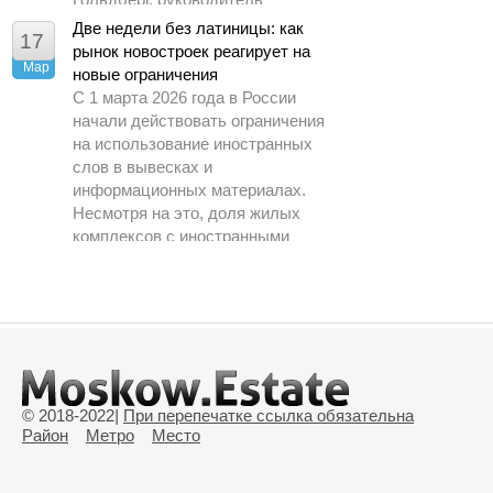
аналитического центра ДОМ.РФ.
Две недели без латиницы: как
17
рынок новостроек реагирует на
Мар
новые ограничения
С 1 марта 2026 года в России
начали действовать ограничения
на использование иностранных
слов в вывесках и
информационных материалах.
Несмотря на это, доля жилых
комплексов с иностранными
названиями на рынке практически
не изменилась за год и на начало
марта составила всего 6 %,
сообщили в пресс службе ЕРЗ.РФ
агентству РИА Недвижимость.
© 2018-2022
|
При перепечатке ссылка обязательна
Район
Метро
Место