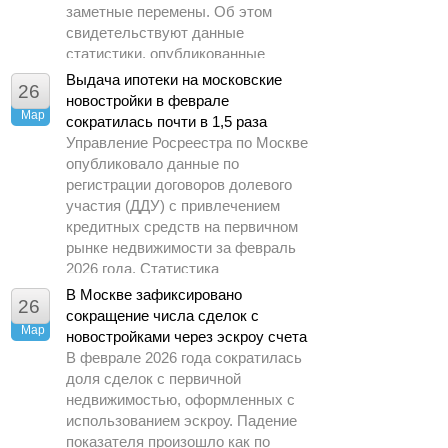
заметные перемены. Об этом
свидетельствуют данные
статистики, опубликованные
Управлением Росреестра по
Выдача ипотеки на московские
26
Москве.
новостройки в феврале
Мар
сократилась почти в 1,5 раза
Управление Росреестра по Москве
опубликовало данные по
регистрации договоров долевого
участия (ДДУ) с привлечением
кредитных средств на первичном
рынке недвижимости за февраль
2026 года. Статистика
демонстрирует заметное
В Москве зафиксировано
26
охлаждение спроса по сравнению
сокращение числа сделок с
Мар
с предыдущими периодами.
новостройками через эскроу счета
В феврале 2026 года сократилась
доля сделок с первичной
недвижимостью, оформленных с
использованием эскроу. Падение
показателя произошло как по