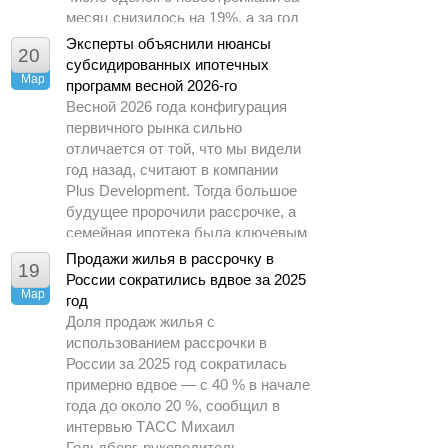
месяц снизилось на 19%, а за год
– почти в 1,5 раза.
Эксперты объяснили нюансы
20
субсидированных ипотечных
Мар
программ весной 2026-го
Весной 2026 года конфигурация
первичного рынка сильно
отличается от той, что мы видели
год назад, считают в компании
Plus Development. Тогда большое
будущее пророчили рассрочке, а
семейная ипотека была ключевым
драйвером спроса.
Продажи жилья в рассрочку в
19
России сократились вдвое за 2025
Мар
год
Доля продаж жилья с
использованием рассрочки в
России за 2025 год сократилась
примерно вдвое — с 40 % в начале
года до около 20 %, сообщил в
интервью ТАСС Михаил
Гольдберг, руководитель