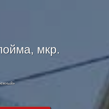
ойма, мкр.
брежный»