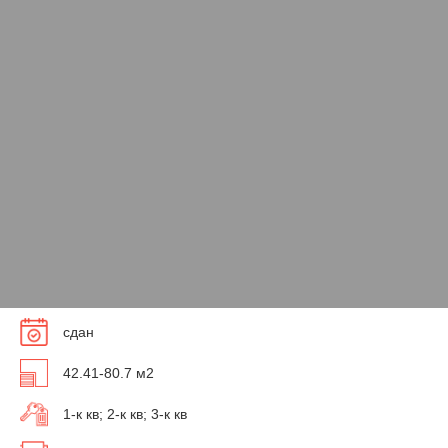
сдан
42.41-80.7 м2
1-к кв; 2-к кв; 3-к кв