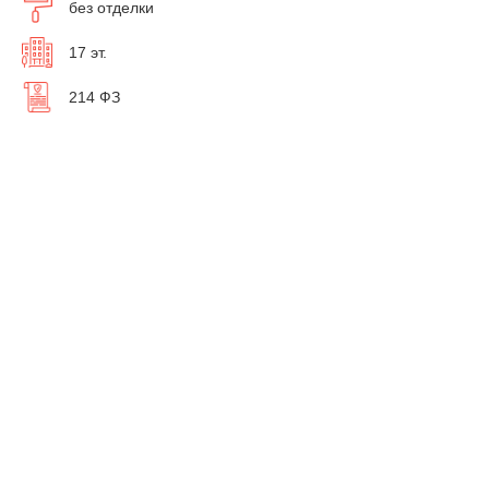
без отделки
17 эт.
214 ФЗ
У вас есть вопросы?
Мы
бесплатно
перезвоним вам, чтобы рассказать обо
всех акциях и о наличии квартир в ЖК "18 мкрн,
Заречная ул, корпус 2Б"
Бесплатная консультация
Планировки квартир в ЖК 18 мкрн, Заречная ул,
корпус 2Б
Однокомнатные
Двухкомнатные