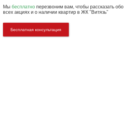
Мы
бесплатно
перезвоним вам, чтобы рассказать обо
всех акциях и о наличии квартир в ЖК "Витязь"
Бесплатная консультация
Характеристики
Этажей:
14
Тип дома:
Кирпично-монолитный
Застройщик:
Мадригал
Срок сдачи:
сдан 2009 г
Описание и фото ЖК Витязь
1
/