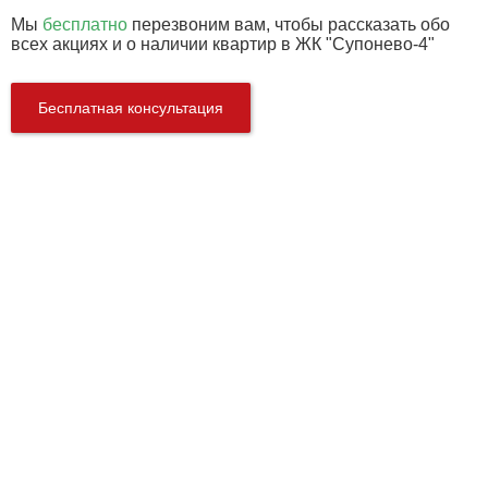
Мы
бесплатно
перезвоним вам, чтобы рассказать обо
всех акциях и о наличии квартир в ЖК "Супонево-4"
Бесплатная консультация
Характеристики
Этажей:
17
Тип дома:
Кирпично-монолитный
Застройщик:
Гефест
Срок сдачи:
сдан 2017 г
Описание и фото ЖК Супонево-4
1
/
5