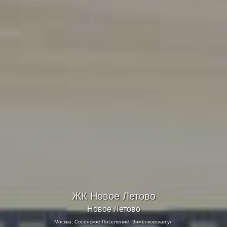
ЖК Новое Летово
Новое Летово
Москва, Сосенское Поселение, Зимёнковская ул