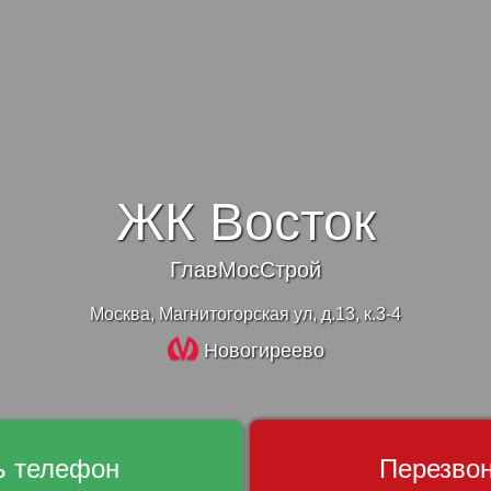
ЖК Восток
ГлавМосСтрой
Москва, Магнитогорская ул, д.13, к.3-4
Новогиреево
ь телефон
Перезво