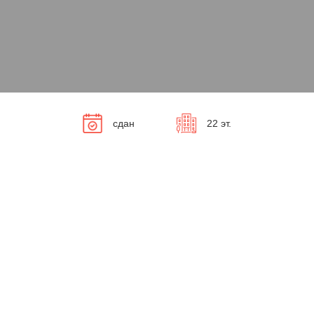
сдан
22 эт.
казать обо всех акциях и о