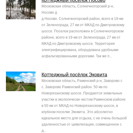
Коттеджный посёлок Носово
Московская область, Солнечногорский р-н,
Носово д
д Носово. Солнечногорский район, всего в 19-км
от Зеленограда, 27 км от МКАД по Дмитровскому
шоссе. Поселок расположен в Солнечногорском
районе, всего в 19-км от Зеленограда, 27 км от
МКАД по Дмитровскому шоссе. Территория
электрифицирована, оборудована удобными
асфальтированными дорогами. Так же п...
Коттеджный посёлок Эковита
Московская область, Раменский р-н, Заворово с
с. Заворово Раменский район. 50 км по
Новорязанскому шоссе. Продаются земельные
участки в экологически чистом Раменском районе
в 50 км от МКАД по Новорязанскому шоссе, в
клубном поселке Эковита. Это абсолютно
идеальное место для отдыха, с не очень большой
удаленностью от цивилизации, совмещенное с
д...