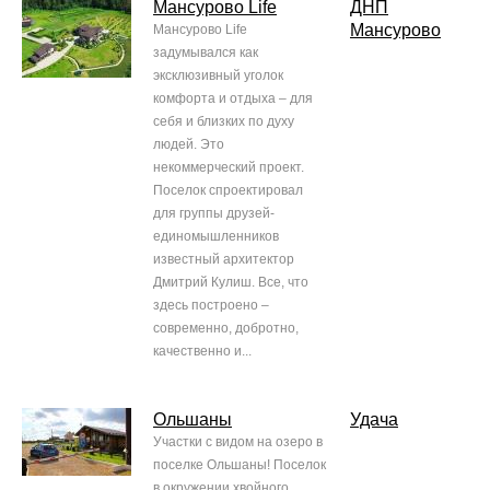
Мансурово Life
ДНП
Мансурово
Мансурово Life
задумывался как
эксклюзивный уголок
комфорта и отдыха – для
себя и близких по духу
людей. Это
некоммерческий проект.
Поселок спроектировал
для группы друзей-
единомышленников
известный архитектор
Дмитрий Кулиш. Все, что
здесь построено –
современно, добротно,
качественно и...
Ольшаны
Удача
Участки с видом на озеро в
поселке Ольшаны! Поселок
в окружении хвойного