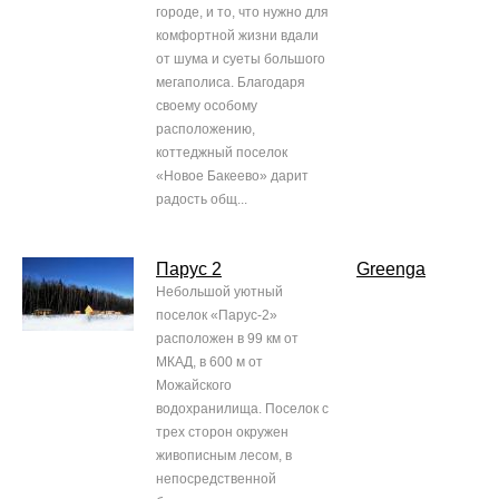
городе, и то, что нужно для
комфортной жизни вдали
от шума и суеты большого
мегаполиса. Благодаря
своему особому
расположению,
коттеджный поселок
«Новое Бакеево» дарит
радость общ...
Парус 2
Greenga
Небольшой уютный
поселок «Парус-2»
расположен в 99 км от
МКАД, в 600 м от
Можайского
водохранилища. Поселок с
трех сторон окружен
живописным лесом, в
непосредственной