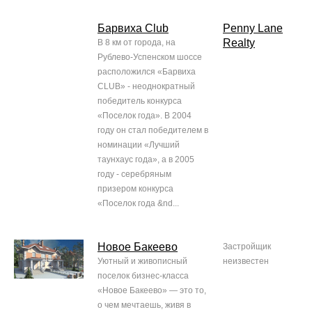
Барвиха Club
Penny Lane
Realty
В 8 км от города, на
Рублево-Успенском шоссе
расположился «Барвиха
CLUB» - неоднократный
победитель конкурса
«Поселок года». В 2004
году он стал победителем в
номинации «Лучший
таунхаус года», а в 2005
году - серебряным
призером конкурса
«Поселок года &nd...
Новое Бакеево
Застройщик
Уютный и живописный
неизвестен
поселок бизнес-класса
«Новое Бакеево» — это то,
о чем мечтаешь, живя в