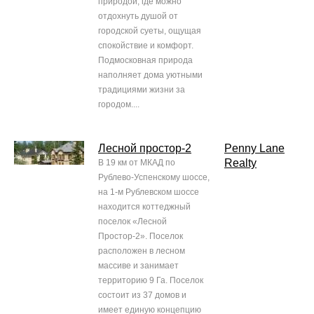
природой, где можно
отдохнуть душой от
городской суеты, ощущая
спокойствие и комфорт.
Подмосковная природа
наполняет дома уютными
традициями жизни за
городом....
Лесной простор-2
Penny Lane
Realty
В 19 км от МКАД по
Рублево-Успенскому шоссе,
на 1-м Рублевском шоссе
находится коттеджный
поселок «Лесной
Простор-2». Поселок
расположен в лесном
массиве и занимает
территорию 9 Га. Поселок
состоит из 37 домов и
имеет единую концепцию