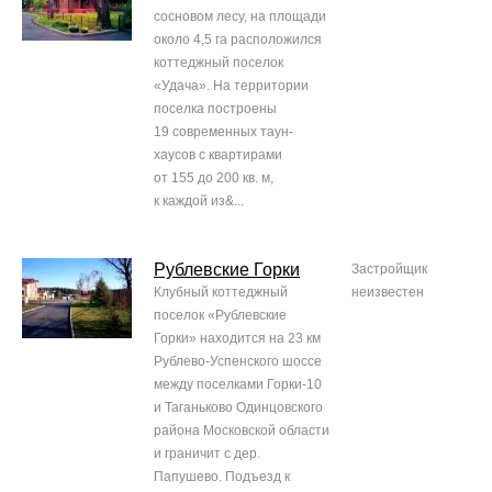
сосновом лесу, на площади
около 4,5 га расположился
коттеджный поселок
«Удача». На территории
поселка построены
19 современных таун-
хаусов с квартирами
от 155 до 200 кв. м,
к каждой из&...
Рублевские Горки
Застройщик
Клубный коттеджный
неизвестен
поселок «Рублевские
Горки» находится на 23 км
Рублево-Успенского шоссе
между поселками Горки-10
и Таганьково Одинцовского
района Московской области
и граничит с дер.
Папушево. Подъезд к