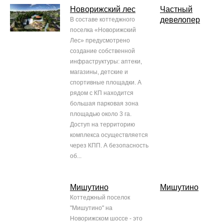
Новорижский лес
Частный
девелопер
В составе коттеджного
поселка «Новорижский
Лес» предусмотрено
создание собственной
инфраструктуры: аптеки,
магазины, детские и
спортивные площадки. А
рядом с КП находится
большая парковая зона
площадью около 3 га.
Доступ на территорию
комплекса осуществляется
через КПП. А безопасность
об...
Мишутино
Мишутино
Коттеджный поселок
"Мишутино" на
Новорижском шоссе - это