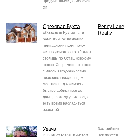
продуманными до мелочей
&n...
Ореховая Бухта
Penny Lane
Realty
«Ореховая Бухта» - это
романтичное название
принадлежит комплексу
жилых домов всего в 9 км от
столицы по Осташковскому
шоссе. Современное шоссе
с малой загруженностью
позволяет владельцам
местной недвижимости
быстро добираться до
дома, поэтому у них всегда
есть время насладиться
развитой...
Удача
Застройщик
В 12 км от МКАД, в чистом
неизвестен