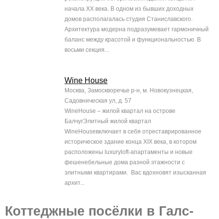
начала XX века. В одном из бывших доходных
домов располагалась студия Станиславского.
Архитектура модерна подразумевает гармоничный
баланс между красотой и функциональностью. В
восьми секция...
Wine House
Москва, Замоскворечье р-н, м. Новокузнецкая,
Садовническая ул, д. 57
WineHouse – жилой квартал на острове
БалчугЭлитный жилой квартал
WineHouseвключает в себя отреставрированное
историческое здание конца XIX века, в котором
расположены luxuryloft-апартаменты и новые
фешенебельные дома разной этажности с
элитными квартирами. Вас вдохновят изысканная
архит...
Коттеджные посёлки в Галс-