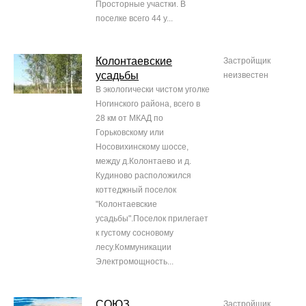
Просторные участки. В
поселке всего 44 у...
Колонтаевские
Застройщик
усадьбы
неизвестен
В экологически чистом уголке
Ногинского района, всего в
28 км от МКАД по
Горьковскому или
Носовихинскому шоссе,
между д.Колонтаево и д.
Кудиново расположился
коттеджный поселок
"Колонтаевские
усадьбы".Поселок прилегает
к густому сосновому
лесу.Коммуникации
Электромощность...
СОЮЗ
Застройщик