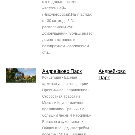
коттеджных поселков
«Коттон Вей»
(Никологорский).На участках
от 30 соток до 3 Га
расположены 250
домовладений. Большинство
домов выстроено в
безупречном классическом
сти...
Андрейково Парк
Андрейково
Парк
Концепция • Единая
архитектурная концепция•
Престижное направление•
Скоростная трасса из
Москвы• Круглогодичное
проживание• Граничит с
большим лесным массивом•
Высокое и сухое место•
Общая площадь застройки
поселка 150 Га. Тишина и