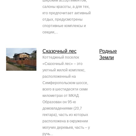
широким ассортиментом,
салоны красоты, а для тех,
кто предпочитает активный
отдых, предусмотрены
спортивные комплексы и
секции,...
Сказочный лес
Родные
Земли
Коттеджный поселок
«Сказочный лес» – это
уютный жилой комплекс,
расположенный на
Симферопольском шоссе,
всего в шестидесяти семи
километрах от МКАД.
Образован он 95-ю
домовладениями (20,7
гектара), часть из которых
расположена в окружении
могучих деревьев, часть – у
ручь...