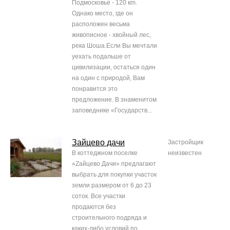
Подмосковье - 120 кm.
Однако место, где он
расположен весьма
живописное - хвойный лес,
река Шоша.Если Вы мечтали
уехать подальше от
цивилизации, остаться один
на один с природой, Вам
понравится это
предложение. В знаменитом
заповеднике «Государств...
Зайцево дачи
Застройщик
В коттеджном поселке
неизвестен
«Zайцево Дачи» предлагают
выбрать для покупки участок
земли размером от 6 до 23
соток. Все участки
продаются без
строительного подряда и
каких-либо условий по