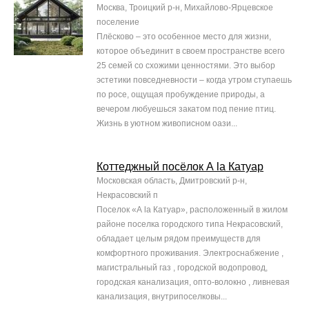
Москва, Троицкий р-н, Михайлово-Ярцевское
поселение
Плёсково – это особенное место для жизни,
которое объединит в своем пространстве всего
25 семей со схожими ценностями. Это выбор
эстетики повседневности – когда утром ступаешь
по росе, ощущая пробуждение природы, а
вечером любуешься закатом под пение птиц.
Жизнь в уютном живописном оази...
Коттеджный посёлок А la Катуар
Московская область, Дмитровский р-н,
Некрасовский п
Поселок «А la Катуар», расположенный в жилом
районе поселка городского типа Некрасовский,
обладает целым рядом преимуществ для
комфортного проживания. Электроснабжение ,
магистральный газ , городской водопровод,
городская канализация, опто-волокно , ливневая
канализация, внутрипоселковы...