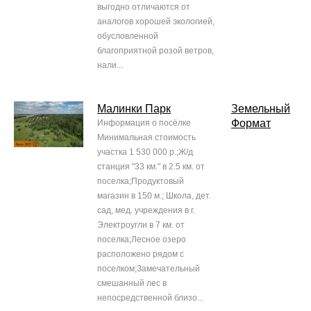
выгодно отличаются от
аналогов хорошей экологией,
обусловленной
благоприятной розой ветров,
нали...
Малинки Парк
Земельный
Формат
Информация о посёлке
Минимальная стоимость
участка 1 530 000 р.;Ж/д
станция "33 км." в 2.5 км. от
поселка;Продуктовый
магазин в 150 м.; Школа, дет.
сад, мед. учреждения в г.
Электроугли в 7 км. от
поселка;Лесное озеро
расположено рядом с
поселком;Замечательный
смешанный лес в
непосредственной близо...