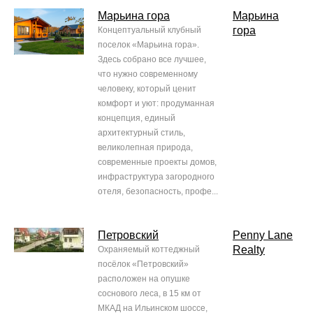
Марьина гора
Марьина
гора
Концептуальный клубный
поселок «Марьина гора».
Здесь собрано все лучшее,
что нужно современному
человеку, который ценит
комфорт и уют: продуманная
концепция, единый
архитектурный стиль,
великолепная природа,
современные проекты домов,
инфраструктура загородного
отеля, безопасность, профе...
Петровский
Penny Lane
Realty
Охраняемый коттеджный
посёлок «Петровский»
расположен на опушке
соснового леса, в 15 км от
МКАД на Ильинском шоссе,