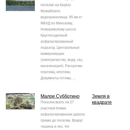
поселке на берегу
Можайского
водохранилища. 95 км от
МКАД по Минскому,
Новорижскому шоссе.
Круглогодичный
асфальтированный
подъезд. Центральные
коммуникации
(электричество, вода, газ,
канализация). Рассрочка
платежа, ипотека.
Документы готовы. ...
Малое Субботино
Земля в
квадрате
Поселок всего на 27
участков Новая
асфальтированная дорога
прямо до поселка. Вокруг
тишина и лес. Но