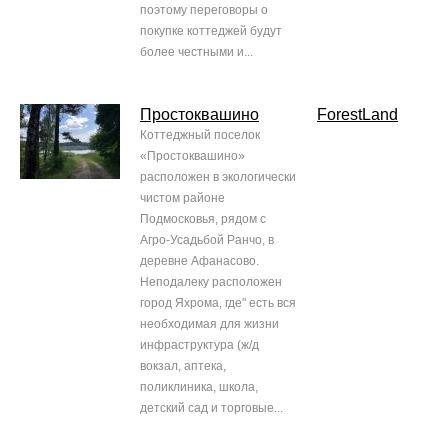
поэтому переговоры о
покупке коттеджей будут
более честными и...
Простоквашино
ForestLand
Коттеджный поселок
«Простоквашино»
расположен в экологически
чистом районе
Подмосковья, рядом с
Агро-Усадьбой Ранчо, в
деревне Афанасово.
Неподалеку расположен
город Яхрома, где" есть вся
необходимая для жизни
инфраструктура (ж/д
вокзал, аптека,
поликлиника, школа,
детский сад и торговые...