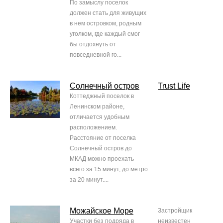
По замыслу поселок
должен стать для живущих
в нем островком, родным
уголком, где каждый смог
бы отдохнуть от
повседневной го...
Солнечный остров
Trust Life
Коттеджный поселок в
Ленинском районе,
отличается удобным
расположением.
Расстояние от поселка
Солнечный остров до
МКАД можно проехать
всего за 15 минут, до метро
за 20 минут....
Можайское Море
Застройщик
Участки без подряда в
неизвестен