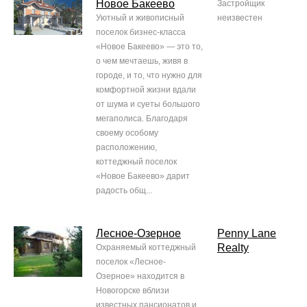
Новое Бакеево
Застройщик
Уютный и живописный
неизвестен
поселок бизнес-класса
«Новое Бакеево» — это то,
о чем мечтаешь, живя в
городе, и то, что нужно для
комфортной жизни вдали
от шума и суеты большого
мегаполиса. Благодаря
своему особому
расположению,
коттеджный поселок
«Новое Бакеево» дарит
радость общ...
Лесное-Озерное
Penny Lane
Realty
Охраняемый коттеджный
поселок «Лесное-
Озерное» находится в
Новогорске вблизи
известных пансионатов и