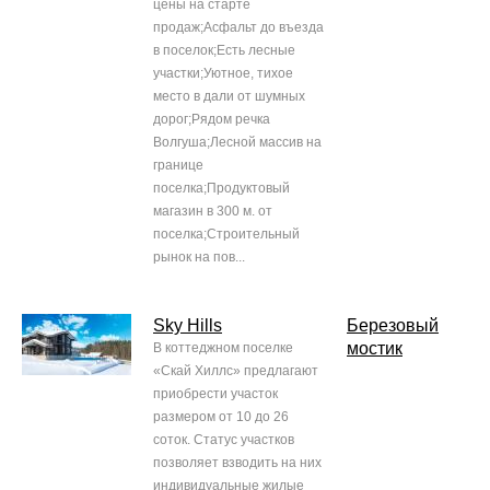
цены на старте
продаж;Асфальт до въезда
в поселок;Есть лесные
участки;Уютное, тихое
место в дали от шумных
дорог;Рядом речка
Волгуша;Лесной массив на
границе
поселка;Продуктовый
магазин в 300 м. от
поселка;Строительный
рынок на пов...
Sky Hills
Березовый
мостик
В коттеджном поселке
«Скай Хиллс» предлагают
приобрести участок
размером от 10 до 26
соток. Статус участков
позволяет взводить на них
индивидуальные жилые