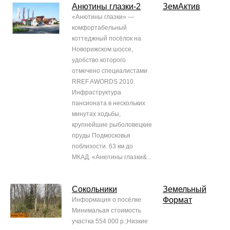
Анютины глазки-2
ЗемАктив
«Анютины глазки» —
комфортабельный
коттеджный посёлок на
Новорижском шоссе,
удобство которого
отмечено специалистами
RREF AWORDS 2010.
Инфраструктура
пансионата в нескольких
минутах ходьбы,
крупнейшие рыболовецкие
пруды Подмосковья
поблизости. 63 км до
МКАД. «Анютины глазки&...
Сокольники
Земельный
Формат
Информация о посёлке
Минимальая стоимость
участка 554 000 р.;Низкие