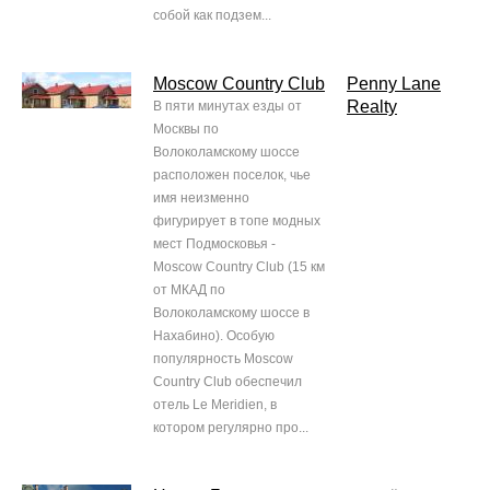
собой как подзем...
Moscow Country Club
Penny Lane
Realty
В пяти минутах езды от
Москвы по
Волоколамскому шоссе
расположен поселок, чье
имя неизменно
фигурирует в топе модных
мест Подмосковья -
Moscow Country Club (15 км
от МКАД по
Волоколамскому шоссе в
Нахабино). Особую
популярность Moscow
Country Club обеспечил
отель Le Meridien, в
котором регулярно про...