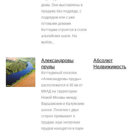
дома. Они выставлены в
продажу без подряда, с
подрядом или с уже
готовыми домами.
Коттеджи строятся в стиле
альпийских шале. На
выбор...
Александровы
Абсолют
пруды
Недвижимость
Коттеджный поселок
«Александровы пруды»
расположился в 30 км от
МКАД на территории
Новой Москвы между
Варшавским и Калужским
шоссе. Поселок с двух
сторон примыкает к
прудам, еще несколько
прудов находятся в паре