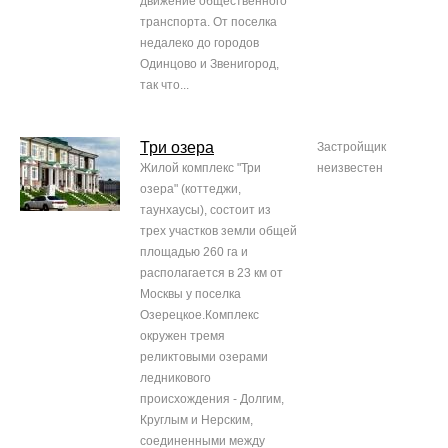
движение общественного
транспорта. От поселка
недалеко до городов
Одинцово и Звенигород,
так что...
Три озера
Застройщик
Жилой комплекс "Три
неизвестен
озера" (коттеджи,
таунхаусы), состоит из
трех участков земли общей
площадью 260 га и
располагается в 23 км от
Москвы у поселка
Озерецкое.Комплекс
окружен тремя
реликтовыми озерами
ледникового
происхождения - Долгим,
Круглым и Нерским,
соединенными между