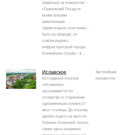
буквально за поворотом –
г.Павловский Посад со
всеми благами
цивилизации.
Удивительное сочетание –
быть на природе, но
совсем рядом с
инфраструктурой города.
Ближайшие соседи – в ...
Иславское
Застройщик
Коттеджный поселок
неизвестен
«Иславское»
застраивается по
соседству со старинным
одноименным селом в 27
км от столицы. До поселка
удобно ездить на авто по
Рублево-Успенской трассе,
также здесь налажено