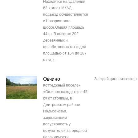
Находится на удалении
63-х км от МКАД,
подъезд осуществляется
с Новорижского
шоссе.Общая площадь
44 га. В поселке 202
деревянных и
пенобетонных коттеджа
площадью от 154 до 287
кв. м, к...
Овчино
Застройщик неизвестен
Коттеджный поселок
«Овчино» находится в 45
км от столицы, в
Дмитровском районе
Подмосковья,
завоевавшим
популярность у
покупателей загородной
недвижимости