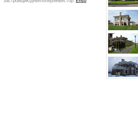
Застройщик/девелопер/инвестор:
Enso