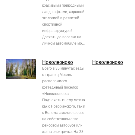
красивыми природными
ландшафтами, хорошей
экологией и развитой
спортивной
инфраструктурой.
Доехать до поселка на
личном автомобиле мо...
Новолеоново
Новолеоново
Всего в 35 минутах езды
от границ Москвы
расположился
коттеджный поселок
«Новолеоново».
Подъехать к нему можно
как с Новорижского, так и
с Волоколамского шоссе,
на собственном авто,
рейсовом автобусе или
же на электричке. На 28