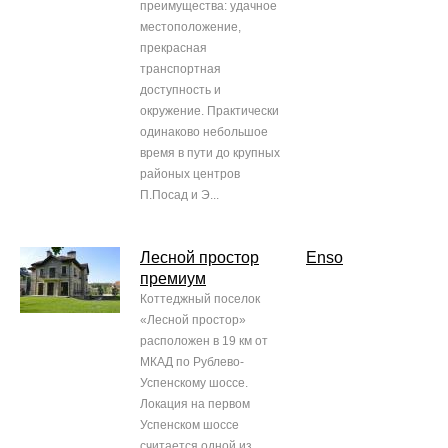
преимущества: удачное
местоположение,
прекрасная
транспортная
доступность и
окружение. Практически
одинаково небольшое
время в пути до крупных
районых центров
П.Посад и Э...
Лесной простор
Enso
премиум
Коттеджный поселок
«Лесной простор»
расположен в 19 км от
МКАД по Рублево-
Успенскому шоссе.
Локация на первом
Успенском шоссе
считается одной из