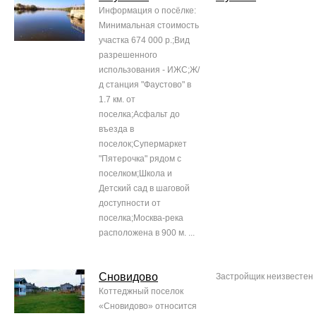
Информация о посёлке:
Минимальная стоимость
участка 674 000 р.;Вид
разрешенного
использования - ИЖС;Ж/
д станция "Фаустово" в
1.7 км. от
поселка;Асфальт до
въезда в
поселок;Супермаркет
"Пятерочка" рядом с
поселком;Школа и
Детский сад в шаговой
доступности от
поселка;Москва-река
расположена в 900 м. ...
Сновидово
Застройщик неизвестен
Коттеджный поселок
«Сновидово» относится