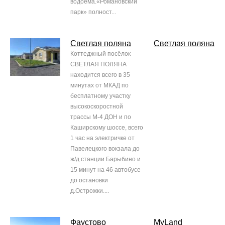
водоема.«Романовский
парк» полност...
Светлая поляна
Светлая поляна
Коттеджный посёлок
СВЕТЛАЯ ПОЛЯНА
находится всего в 35
минутах от МКАД по
бесплатному участку
высокоскоростной
трассы М-4 ДОН и по
Каширскому шоссе, всего
1 час на электричке от
Павелецкого вокзала до
ж/д станции Барыбино и
15 минут на 46 автобусе
до остановки
д.Острожки....
Фаустово
MyLand