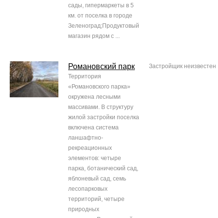
сады, гипермаркеты в 5
км. от поселка в городе
Зеленоград;Продуктовый
магазин рядом с ...
Романовский парк
Застройщик неизвестен
Территория
«Романовского парка»
окружена лесными
массивами. В структуру
жилой застройки поселка
включена система
ланшафтно-
рекреационных
элементов: четыре
парка, ботанический сад,
яблоневый сад, семь
лесопарковых
территорий, четыре
природных