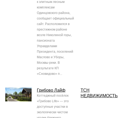
к элитным лесным
комплексам
Одинцовского района,
сообщает официальный
сайт. Расположился в
престижном районе
возле Николиной горы,
пансионата
Управделами
Президента, поселений
Маслово и Уборы,
Москвы-реки. В
результате КП
«Сновидово» п...
Грибово Лайф
ТСН
НЕДВИЖИМОСТЬ
Коттеджный посёлок
«Грибово Life» — это
доступные участки в
экологически чистом
уголке ближнего