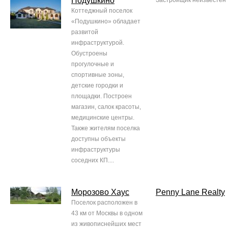
Подушкино
Застройщик неизвестен
Коттеджный поселок
«Подушкино» обладает
развитой
инфраструктурой.
Обустроены
прогулочные и
спортивные зоны,
детские городки и
площадки. Построен
магазин, салок красоты,
медицинские центры.
Также жителям поселка
доступны объекты
инфраструктуры
соседних КП....
Морозово Хаус
Penny Lane Realty
Поселок расположен в
43 км от Москвы в одном
из живописнейших мест