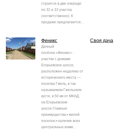
строится в две очереди:
по 32 и 33 участка
соответственно). К
продаже предлагаются...
Феникс
Своя дача
Дачный
посёлок «Феникс» -
участки с домами
Егорьевское шоссе,
расположен недалеко от
исторического места —
поселка Гжель, в так
называемом Гжельском
кусте, в 50 км от МКАД,
на Егорьевском
шоссе.Главные
преимущества:• жилой
поселок.• наличие всех
центральных комм...