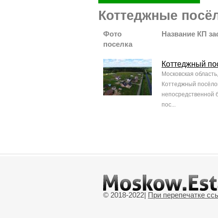
Коттеджные посёл
Фото
Название КП за
поселка
Коттеджный по
Московская область
Коттеджный посёлок
непосредственной б
пос...
© 2018-2022
|
При перепечатке сс