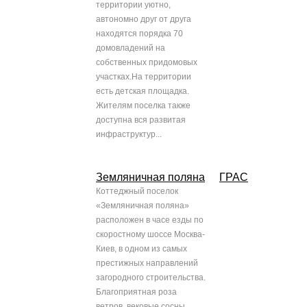
территории уютно,
автономно друг от друга
находятся порядка 70
домовладений на
собственных придомовых
участках.На территории
есть детская площадка.
Жителям поселка также
доступна вся развитая
инфраструктур...
Земляничная поляна
ГРАС
Коттеджный поселок
«Земляничная поляна»
расположен в часе езды по
скоростному шоссе Москва-
Киев, в одном из самых
престижных направлений
загородного строительства.
Благоприятная роза
ветров, вековые сосны,