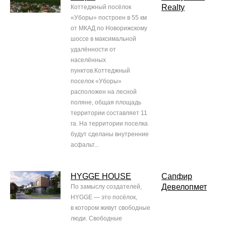
Realty
Коттеджный посёлок
«Уборы» построен в 55 км
от МКАД по Новорижскому
шоссе в максимальной
удалённости от
населённых
пунктов.Коттеджный
поселок «Уборы»
расположен на лесной
поляне, общая площадь
территории составляет 11
га. На территории поселка
будут сделаны внутренние
асфальт...
HYGGE HOUSE
Сапфир
Девелопмет
По замыслу создателей,
HYGGE — это посёлок,
в котором живут свободные
люди. Свободные