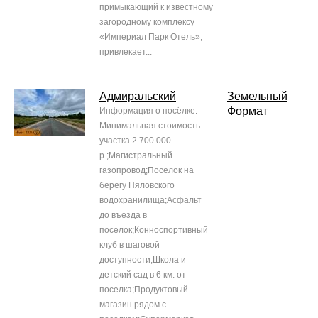
примыкающий к известному
загородному комплексу
«Империал Парк Отель»,
привлекает...
Адмиральский
Земельный
Формат
Информация о посёлке:
Минимальная стоимость
участка 2 700 000
р.;Магистральный
газопровод;Поселок на
берегу Пяловского
водохранилища;Асфальт
до въезда в
поселок;Конноспортивный
клуб в шаговой
доступности;Школа и
детский сад в 6 км. от
поселка;Продуктовый
магазин рядом с