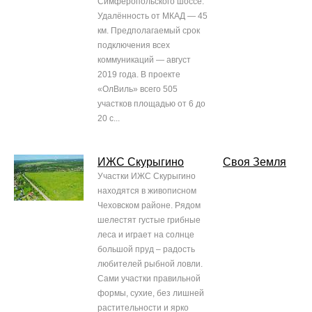
Симферопольского шоссе.
Удалённость от МКАД — 45
км. Предполагаемый срок
подключения всех
коммуникаций — август
2019 года. В проекте
«ОлВиль» всего 505
участков площадью от 6 до
20 с...
ИЖС Скурыгино
Своя Земля
Участки ИЖС Скурыгино
находятся в живописном
Чеховском районе. Рядом
шелестят густые грибные
леса и играет на солнце
большой пруд – радость
любителей рыбной ловли.
Сами участки правильной
формы, сухие, без лишней
растительности и ярко