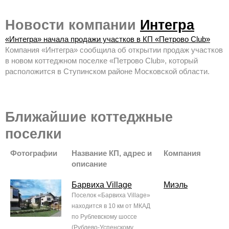
Новости компании
Интегра
«Интегра» начала продажи участков в КП «Петрово Club»
Компания «Интегра» сообщила об открытии продаж участков
в новом коттеджном поселке «Петрово Club», который
расположится в Ступинском районе Московской области.
Ближайшие коттеджные
поселки
Фотографии
Название КП, адрес и
Компания
описание
Барвиха Village
Миэль
Поселок «Барвиха Village»
находится в 10 км от МКАД
по Рублевскому шоссе
(Рублево-Успенскому