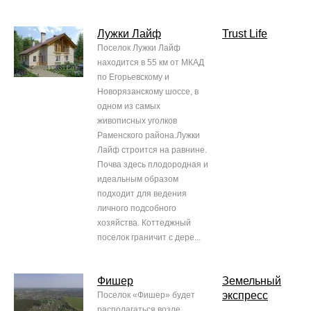
Лужки Лайф
Trust Life
Поселок Лужки Лайф
находится в 55 км от МКАД
по Егорьевскому и
Новорязанскому шоссе, в
одном из самых
живописных уголков
Раменского района.Лужки
Лайф строится на равнине.
Почва здесь плодородная и
идеальным образом
подходит для ведения
личного подсобного
хозяйства. Коттеджный
поселок граничит с дере...
Фишер
Земельный
экспресс
Поселок «Фишер» будет
располагаться возле