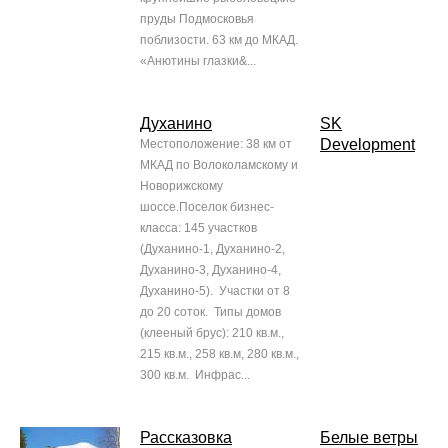
пруды Подмосковья
поблизости. 63 км до МКАД.
«Анютины глазки&...
Духанино
SK
Development
Местоположение: 38 км от
МКАД по Волоколамскому и
Новорижскому
шоссе.Поселок бизнес-
класса: 145 участков
(Духанино-1, Духанино-2,
Духанино-3, Духанино-4,
Духанино-5). Участки от 8
до 20 соток. Типы домов
(клееный брус): 210 кв.м.,
215 кв.м., 258 кв.м, 280 кв.м.,
300 кв.м. Инфрас...
Рассказовка
Белые ветры