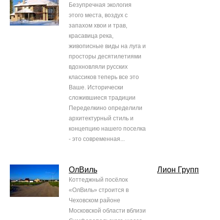
Безупречная экология
этого места, воздух с
запахом хвои и трав,
красавица река,
живописные виды на луга и
просторы десятилетиями
вдохновляли русских
классиков теперь все это
Ваше. Исторически
сложившиеся традиции
Переделкино определили
архитектурный стиль и
концепцию нашего поселка
- это современная...
ОлВиль
Лион Групп
Коттеджный посёлок
«ОлВиль» строится в
Чеховском районе
Московской области вблизи