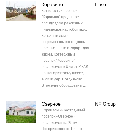
Коровино
Enso
Коттеджный поселок
"Коровино" предлагает в
аренду дома различных
планировок на любой вкус.
Красивый дом в
современном коттеджном
поселке — это комфорт для
жизни. Коттеджный
поселок "Коровино"
расположен в 8 км от МКАД
по Новорижскому шоссе,
вблизи дер. Поздняково.
В поселке оборудованы ...
Озерное
NF Group
Охраняемый коттеджный
поселок «Озерное»
расположен на 25 км
Новорижского ш. На его