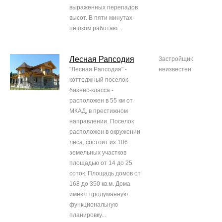
выраженных перепадов
высот. В пяти минутах
пешком работаю...
Лесная Рапсодия
Застройщик
"Лесная Рапсодия" -
неизвестен
коттеджный поселок
бизнес-класса -
расположен в 55 км от
МКАД, в престижном
направлении. Поселок
расположен в окружении
леса, состоит из 106
земельных участков
площадью от 14 до 25
соток. Площадь домов от
168 до 350 кв.м. Дома
имеют продуманную
функциональную
планировку...