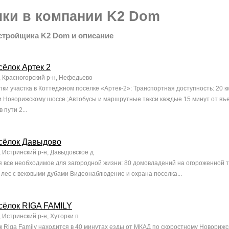
лки в компании K2 Dom
стройщика K2 Dom и описание
ёлок Артек 2
, Красногорский р-н, Нефедьево
ки участка в Коттеджном поселке «Артек-2»: Транспортная доступность: 20 к
 Новорижскому шоссе.;Автобусы и маршрутные такси каждые 15 минут от въе
 пути 2...
сёлок Давыдово
 Истринский р-н, Давыдовское д
я все необходимое для загородной жизни: 80 домовладений на огороженной 
лес с вековыми дубами Видеонаблюдение и охрана поселка...
сёлок RIGA FAMILY
 Истринский р-н, Хуторки п
 Riga Family находится в 40 минутах езды от МКАД по скоростному Новорижс