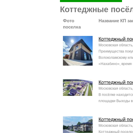
Коттеджные посё
Фото
Название КП за
поселка
Коттеджный пос
Московская область
Преимущества покуп
Волоколамскому или
«Нахабино», время в
Коттеджный по
Московская область,
В посёлке находитс
площадки Выходы в 
Коттеджный по
Московская область,
Коттеджный поселок