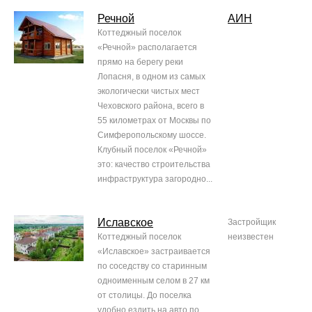
Речной
АИН
Коттеджный поселок
«Речной» располагается
прямо на берегу реки
Лопасня, в одном из самых
экологически чистых мест
Чеховского района, всего в
55 километрах от Москвы по
Симферопольскому шоссе.
Клубный поселок «Речной»
это: качество строительства
инфраструктура загородно...
Иславское
Застройщик
Коттеджный поселок
неизвестен
«Иславское» застраивается
по соседству со старинным
одноименным селом в 27 км
от столицы. До поселка
удобно ездить на авто по