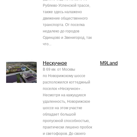
Рублево-Успенской трассе,
также здесь налажено
движение общественного
транспорта. От поселка
недалеко до городов
Одинцово и Звенигород, так
что...
Нескучное
M9Land
В 69 км. от Москвы
по Новорижскому шоссе
расположился коттеджный
поселок «Нескучное» .
Несмотря на кажущуюся
удаленность, Новорижское
шоссе на этом участке
обладает большой
пропускной способностью,
практически лишено пробок
и светофоров. До своего