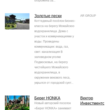
огорожена за...
Золотые пески
AR GROUP
Коттеджный посёлок бизнес-
класса на берегу Можайскоо
водохранилища. Дома с
участок и коммуникациями у
воды. Проведены
коммуникации: вода, газ,
свет. канализация В
заповедном уголке
Подмосковья, на берегу
чистейшего Можайского
водохранилища, в
окружении векового леса,
укрылся от городской сует...
Берег HONKA
Вектор
Инвестментс
Новый авторский поселок
«Берег HONKA» занимает