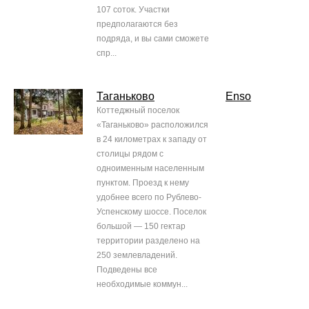
107 соток. Участки
предполагаются без
подряда, и вы сами сможете
спр...
Таганьково
Enso
Коттеджный поселок
«Таганьково» расположился
в 24 километрах к западу от
столицы рядом с
одноименным населенным
пунктом. Проезд к нему
удобнее всего по Рублево-
Успенскому шоссе. Поселок
большой — 150 гектар
территории разделено на
250 землевладений.
Подведены все
необходимые коммун...