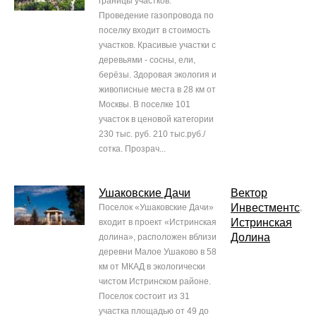
границы участков.
Проведение газопровода по
поселку входит в стоимость
участков. Красивые участки с
деревьями - сосны, ели,
берёзы. Здоровая экология и
живописные места в 28 км от
Москвы. В поселке 101
участок в ценовой категории
230 тыс. руб. 210 тыс.руб./
сотка. Прозрач...
Ушаковские Дачи
Вектор
Инвестментс
Поселок «Ушаковские Дачи»
,
Истринская
входит в проект «Истринская
Долина
долина», расположен вблизи
деревни Малое Ушаково в 58
км от МКАД в экологически
чистом Истринском районе.
Поселок состоит из 31
участка площадью от 49 до