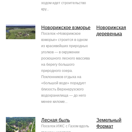
ходом идет строительство
кру...
Новорижское взморье
Новорижская
деревенька
Поселок «Новорижское
взморье» строится в одном
из красивейших природных
уголков — в окружении
роскошного лесного массива
на берегу большого
природного озера.
Поклонников отдыха на
«большой воде» порадует
близость Верхнерузского
водохранилища — до него
менее киломе...
Лесная быль
Земельный
Формат
Поселок ИЖС с Газом вдоль