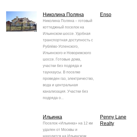
Николина Поляна
Enso
Николина Поляна – готовый
коттеджный поселок на
Ильинском шоссе. Удобная
транспортная доступность с
Рублёво-Успенского,
Ильинского и Новорижского
шоссе. Готовые дома,
участки без подряда и
таунхаусы. В поселке
проведен газ, электричество,
вода и центральная
канализация. Участки без
подряда о...
Ильинка
Penny Lane
Realty
Поселок «Ильинка» на 12 км
удален от Москвы и
находится на Ильинском