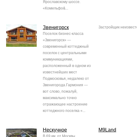
Ярославскому шоссе.
«Комильфо&...
Звенигорск
Застройщик неизвест
Поселок бизнес-класса
«Звенигорск» —
современный коттеджный
поселок с центральными
коммуникациями,
расположенный в одном из
известнейших мест
Подмосковья, недалеко от
Звенигорода.Гармония —
вот слово, пожалуй,
максимально точно
отражающее настроение
коттеджного поселка «...
Нескучное
M9Land
В 69 км. от Москвы