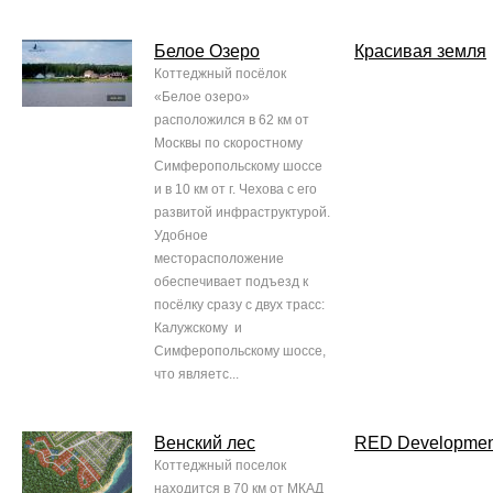
Белое Озеро
Красивая земля
Коттеджный посёлок
«Белое озеро»
расположился в 62 км от
Москвы по скоростному
Симферопольскому шоссе
и в 10 км от г. Чехова с его
развитой инфраструктурой.
Удобное
месторасположение
обеспечивает подъезд к
посёлку сразу с двух трасс:
Калужскому и
Симферопольскому шоссе,
что являетс...
Венский лес
RED Developmen
Коттеджный поселок
находится в 70 км от МКАД