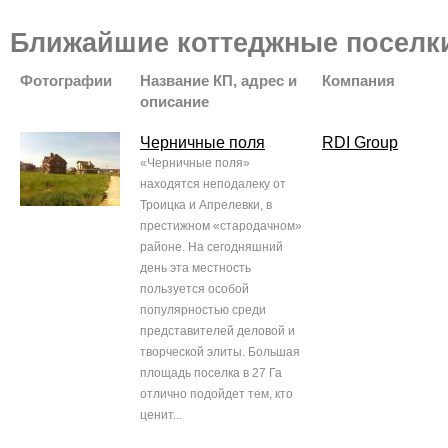
Ближайшие коттеджные поселк
Фотографии
Название КП, адрес и
Компания
описание
Черничные поля
RDI Group
«Черничные поля»
находятся неподалеку от
Троицка и Апрелевки, в
престижном «стародачном»
районе. На сегодняшний
день эта местность
пользуется особой
популярностью среди
представителей деловой и
творческой элиты. Большая
площадь поселка в 27 Га
отлично подойдет тем, кто
ценит...