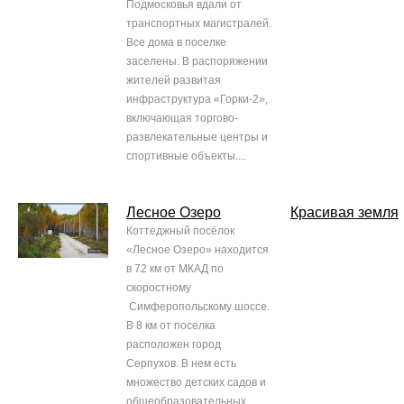
Подмосковья вдали от
транспортных магистралей.
Все дома в поселке
заселены. В распоряжении
жителей развитая
инфраструктура «Горки-2»,
включающая торгово-
развлекательные центры и
спортивные объекты....
Лесное Озеро
Красивая земля
Коттеджный посёлок
«Лесное Озеро» находится
в 72 км от МКАД по
скоростному
Симферопольскому шоссе.
В 8 км от поселка
расположен город
Серпухов. В нем есть
множество детских садов и
общеобразовательных