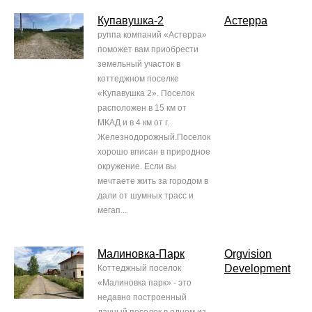
Купавушка-2
Астерра
руппа компаний «Астерра»
поможет вам приобрести
земельный участок в
коттеджном поселке
«Купавушка 2». Поселок
расположен в 15 км от
МКАД и в 4 км от г.
Железнодорожный.Поселок
хорошо вписан в природное
окружение. Если вы
мечтаете жить за городом в
дали от шумных трасс и
мегап...
Малиновка-Парк
Orgvision
Development
Коттеджный поселок
«Малиновка парк» - это
недавно построенный