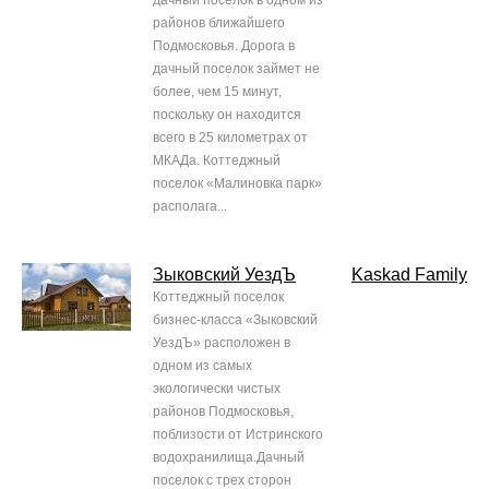
дачный поселок в одном из
районов ближайшего
Подмосковья. Дорога в
дачный поселок займет не
более, чем 15 минут,
поскольку он находится
всего в 25 километрах от
МКАДа. Коттеджный
поселок «Малиновка парк»
располага...
Зыковский УездЪ
Kaskad Family
Коттеджный поселок
бизнес-класса «Зыковский
УездЪ» расположен в
одном из самых
экологически чистых
районов Подмосковья,
поблизости от Истринского
водохранилища.Дачный
поселок с трех сторон