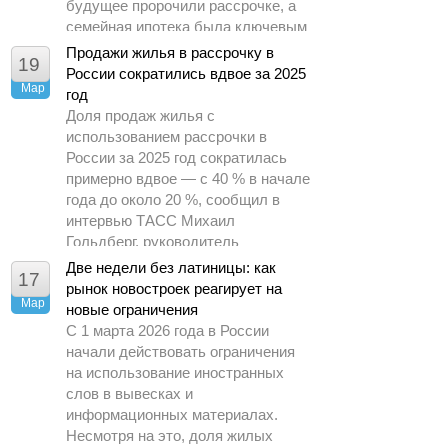
будущее пророчили рассрочке, а
семейная ипотека была ключевым
драйвером спроса.
Продажи жилья в рассрочку в
19
России сократились вдвое за 2025
Мар
год
Доля продаж жилья с
использованием рассрочки в
России за 2025 год сократилась
примерно вдвое — с 40 % в начале
года до около 20 %, сообщил в
интервью ТАСС Михаил
Гольдберг, руководитель
аналитического центра ДОМ.РФ.
Две недели без латиницы: как
17
рынок новостроек реагирует на
Мар
новые ограничения
С 1 марта 2026 года в России
начали действовать ограничения
на использование иностранных
слов в вывесках и
информационных материалах.
Несмотря на это, доля жилых