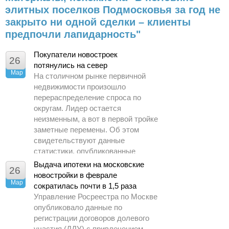
элитных поселков Подмосковья за год не
закрыто ни одной сделки – клиенты
предпочли лапидарность"
Покупатели новостроек
26
потянулись на север
Мар
На столичном рынке первичной
недвижимости произошло
перераспределение спроса по
округам. Лидер остается
неизменным, а вот в первой тройке
заметные перемены. Об этом
свидетельствуют данные
статистики, опубликованные
Управлением Росреестра по
Выдача ипотеки на московские
26
Москве.
новостройки в феврале
Мар
сократилась почти в 1,5 раза
Управление Росреестра по Москве
опубликовало данные по
регистрации договоров долевого
участия (ДДУ) с привлечением