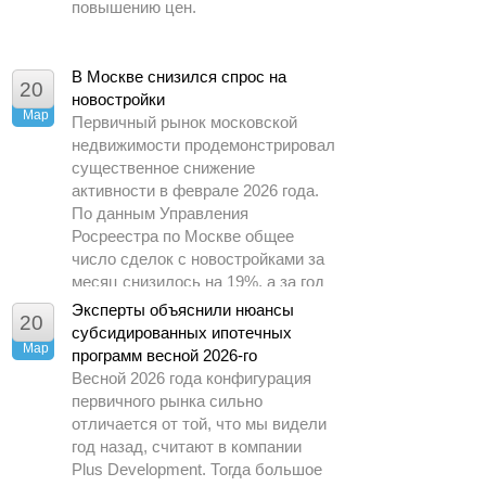
повышению цен.
В Москве снизился спрос на
20
новостройки
Мар
Первичный рынок московской
недвижимости продемонстрировал
существенное снижение
активности в феврале 2026 года.
По данным Управления
Росреестра по Москве общее
число сделок с новостройками за
месяц снизилось на 19%, а за год
– почти в 1,5 раза.
Эксперты объяснили нюансы
20
субсидированных ипотечных
Мар
программ весной 2026-го
Весной 2026 года конфигурация
первичного рынка сильно
отличается от той, что мы видели
год назад, считают в компании
Plus Development. Тогда большое