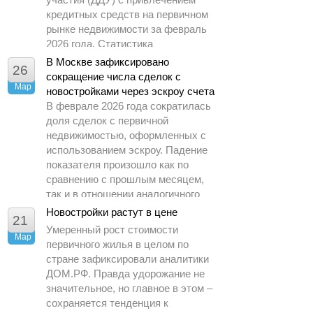
кредитных средств на первичном
рынке недвижимости за февраль
2026 года. Статистика
демонстрирует заметное
В Москве зафиксировано
26
охлаждение спроса по сравнению
сокращение числа сделок с
Мар
с предыдущими периодами.
новостройками через эскроу счета
В феврале 2026 года сократилась
доля сделок с первичной
недвижимостью, оформленных с
использованием эскроу. Падение
показателя произошло как по
сравнению с прошлым месяцем,
так и в отношении аналогичного
периода 2025 года.
Новостройки растут в цене
21
Умеренный рост стоимости
Мар
первичного жилья в целом по
стране зафиксировали аналитики
ДОМ.РФ. Правда удорожание не
значительное, но главное в этом –
сохраняется тенденция к