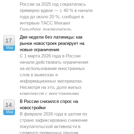
России за 2025 год сократилась
примерно вдвое — с 40 % в начале
года до около 20 %, сообщил в
интервью ТАСС Михаил
Гольдберг, руководитель
аналитического центра ДОМ.РФ.
Две недели без латиницы: как
17
рынок новостроек реагирует на
Мар
новые ограничения
С 1 марта 2026 года в России
начали действовать ограничения
на использование иностранных
слов в вывесках и
информационных материалах.
Несмотря на это, доля жилых
комплексов с иностранными
названиями на рынке практически
В России снизился спрос на
14
не изменилась за год и на начало
новостройки
Мар
марта составила всего 6 %,
В феврале 2026 года в целом по
сообщили в пресс службе ЕРЗ.РФ
стране зафиксировано снижение
агентству РИА Недвижимость.
покупательской активности в
сегменте первичных продаж