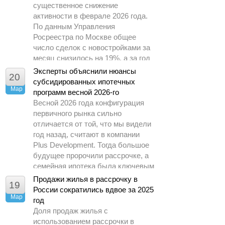
существенное снижение
активности в феврале 2026 года.
По данным Управления
Росреестра по Москве общее
число сделок с новостройками за
месяц снизилось на 19%, а за год
– почти в 1,5 раза.
Эксперты объяснили нюансы
20
субсидированных ипотечных
Мар
программ весной 2026-го
Весной 2026 года конфигурация
первичного рынка сильно
отличается от той, что мы видели
год назад, считают в компании
Plus Development. Тогда большое
будущее пророчили рассрочке, а
семейная ипотека была ключевым
драйвером спроса.
Продажи жилья в рассрочку в
19
России сократились вдвое за 2025
Мар
год
Доля продаж жилья с
использованием рассрочки в