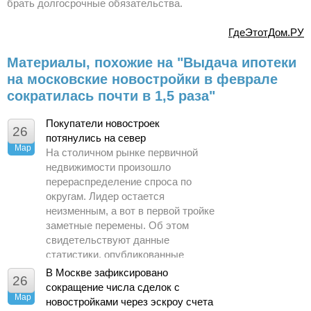
брать долгосрочные обязательства.
ГдеЭтотДом.РУ
Материалы, похожие на "Выдача ипотеки
на московские новостройки в феврале
сократилась почти в 1,5 раза"
Покупатели новостроек
26
потянулись на север
Мар
На столичном рынке первичной
недвижимости произошло
перераспределение спроса по
округам. Лидер остается
неизменным, а вот в первой тройке
заметные перемены. Об этом
свидетельствуют данные
статистики, опубликованные
Управлением Росреестра по
В Москве зафиксировано
26
Москве.
сокращение числа сделок с
Мар
новостройками через эскроу счета