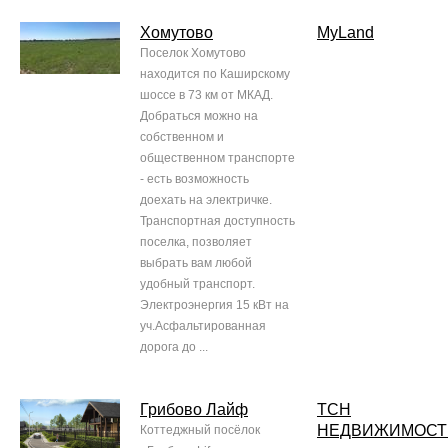
Хомутово
MyLand
Поселок Хомутово
находится по Каширскому
шоссе в 73 км от МКАД.
Добраться можно на
собственном и
общественном транспорте
- есть возможность
доехать на электричке.
Транспортная доступность
поселка, позволяет
выбрать вам любой
удобный транспорт.
Электроэнергия 15 кВт на
уч.Асфальтированная
дорога до ...
Грибово Лайф
ТСН
НЕДВИЖИМОСТ
Коттеджный посёлок