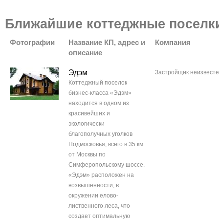
Ближайшие коттеджные поселк
Фотографии
Название КП, адрес и
Компания
описание
Эдэм
Застройщик неизвест
Коттеджный поселок
бизнес-класса «Эдэм»
находится в одном из
красивейших и
экологически
благополучных уголков
Подмосковья, всего в 35 км
от Москвы по
Симферопольскому шоссе.
«Эдэм» расположен на
возвышенности, в
окружении елово-
лиственного леса, что
создает оптимальную