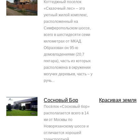
Коттеджный поселок
«Сказочный лес» – это
уютный жилой комплекс,
расположенный на
Симферопольском шоссе,
всего в шестидесяти семи
километрах от МКАД.
Образован он 95-ю
домовладениями (20,7
гектара), часть из которых
расположена в окружении
могучих деревьев, часть – у
ручь...
Сосновый Бор
Красивая земля
Посёлок «Сосновый бор»
располагается всего в 14
км от Москвы по
Новорязанскому шоссе и
отличается хорошей
транспортной