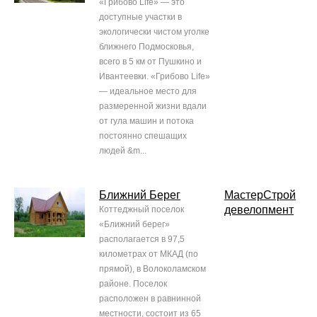
«Грибово Life» — это
доступные участки в
экологически чистом уголке
ближнего Подмосковья,
всего в 5 км от Пушкино и
Ивантеевки. «Грибово Life»
— идеальное место для
размеренной жизни вдали
от гула машин и потока
постоянно спешащих
людей &m...
Ближний Берег
МастерСтрой
девелопмент
Коттеджный поселок
«Ближний берег»
располагается в 97,5
километрах от МКАД (по
прямой), в Волоколамском
районе. Поселок
расположен в равнинной
местности, состоит из 65