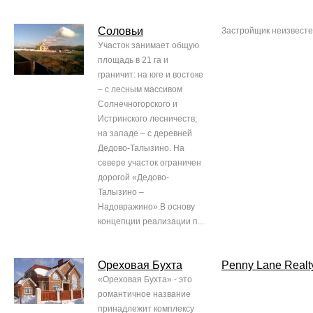
Соловьи
Застройщик неизвест
Участок занимает общую
площадь в 21 га и
граничит: на юге и востоке
– с лесным массивом
Солнечногорского и
Истринского лесничеств;
на западе – с деревней
Дедово-Талызино. На
севере участок ограничен
дорогой «Дедово-
Талызино –
Надовражино».В основу
концепции реализации п...
Ореховая Бухта
Penny Lane Realt
«Ореховая Бухта» - это
романтичное название
принадлежит комплексу