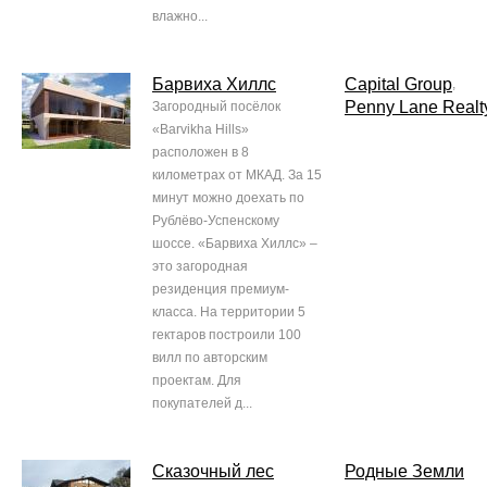
влажно...
Барвиха Хиллс
Capital Group
,
Penny Lane Realt
Загородный посёлок
«Barvikha Hills»
расположен в 8
километрах от МКАД. За 15
минут можно доехать по
Рублёво-Успенскому
шоссе. «Барвиха Хиллс» –
это загородная
резиденция премиум-
класса. На территории 5
гектаров построили 100
вилл по авторским
проектам. Для
покупателей д...
Сказочный лес
Родные Земли