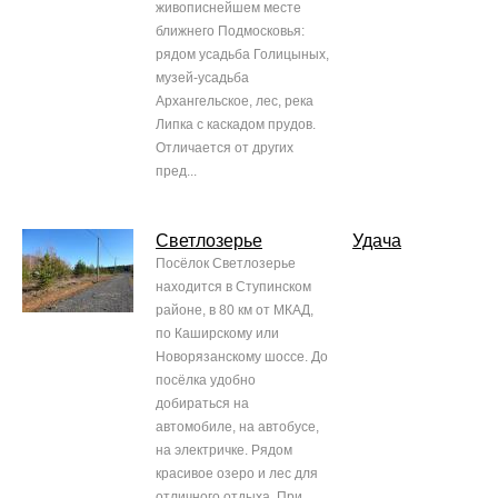
живописнейшем месте
ближнего Подмосковья:
рядом усадьба Голицыных,
музей-усадьба
Архангельское, лес, река
Липка с каскадом прудов.
Отличается от других
пред...
Светлозерье
Удача
Посёлок Светлозерье
находится в Ступинском
районе, в 80 км от МКАД,
по Каширскому или
Новорязанскому шоссе. До
посёлка удобно
добираться на
автомобиле, на автобусе,
на электричке. Рядом
красивое озеро и лес для
отличного отдыха. При