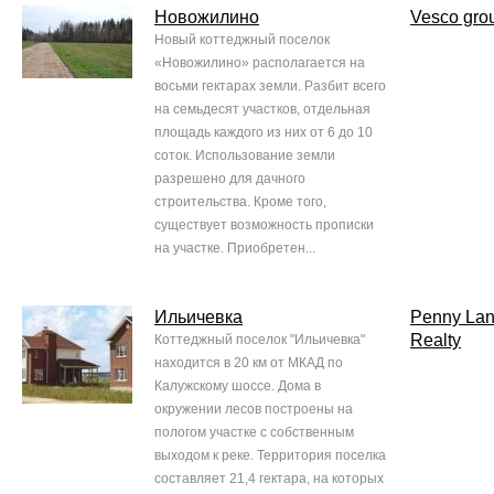
Новожилино
Vesco gro
Новый коттеджный поселок
«Новожилино» располагается на
восьми гектарах земли. Разбит всего
на семьдесят участков, отдельная
площадь каждого из них от 6 до 10
соток. Использование земли
разрешено для дачного
строительства. Кроме того,
существует возможность прописки
на участке. Приобретен...
Ильичевка
Penny La
Realty
Коттеджный поселок "Ильичевка"
находится в 20 км от МКАД по
Калужскому шоссе. Дома в
окружении лесов построены на
пологом участке с собственным
выходом к реке. Территория поселка
составляет 21,4 гектара, на которых