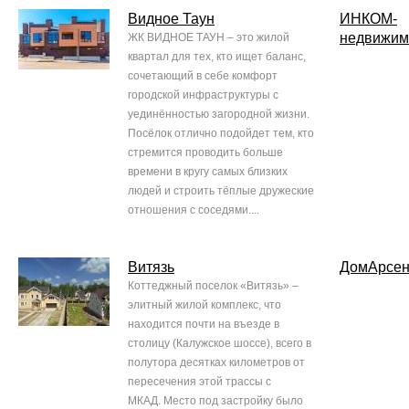
Видное Таун
ИНКОМ-
недвижим
ЖК ВИДНОЕ ТАУН – это жилой
квартал для тех, кто ищет баланс,
сочетающий в себе комфорт
городской инфраструктуры с
уединённостью загородной жизни.
Посёлок отлично подойдет тем, кто
стремится проводить больше
времени в кругу самых близких
людей и строить тёплые дружеские
отношения с соседями....
Витязь
ДомАрсен
Коттеджный поселок «Витязь» –
элитный жилой комплекс, что
находится почти на въезде в
столицу (Калужское шоссе), всего в
полутора десятках километров от
пересечения этой трассы с
МКАД. Место под застройку было