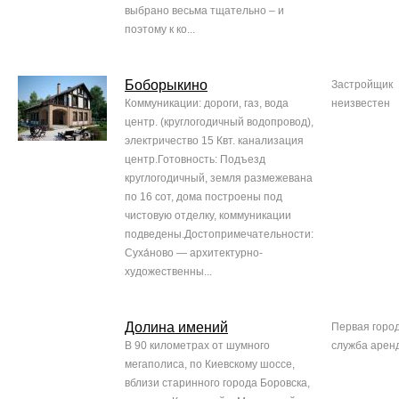
выбрано весьма тщательно – и
поэтому к ко...
Боборыкино
Застройщик
Коммуникации: дороги, газ, вода
неизвестен
центр. (круглогодичный водопровод),
электричество 15 Квт. канализация
центр.Готовность: Подъезд
круглогодичный, земля размежевана
по 16 сот, дома построены под
чистовую отделку, коммуникации
подведены.Достопримечательности:
Суха́ново — архитектурно-
художественны...
Долина имений
Первая горо
В 90 километрах от шумного
служба арен
мегаполиса, по Киевскому шоссе,
вблизи старинного города Боровска,