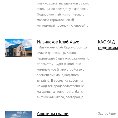
именно здесь, на удалении 38 км от
столицы, по соседству с деревней
Подпорино и вблизи от лесного
массива строится новый
коттеджный поселок «Кленовый...
Ильинское Клаб Хаус
КАСКАД
недвижим
«Ильинское Клаб Хаус» строится
вблизи деревни Грибаново.
Территория будет огороженной по
периметру. Будет выполнено
комплексное благоустройство с
элементами ландшафтного
дизайна. В соседних деревнях
находятся продовольственные
магазины, аптеки, почта, банк,
английская школа, ресторан, р...
Анютины глазки
Застройщик