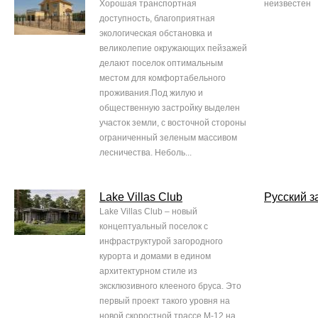
Хорошая транспортная
неизвестен
доступность, благоприятная
экологическая обстановка и
великолепие окружающих пейзажей
делают поселок оптимальным
местом для комфортабельного
проживания.Под жилую и
общественную застройку выделен
участок земли, с восточной стороны
ограниченный зеленым массивом
лесничества. Неболь...
Lake Villas Club
Русский з
Lake Villas Club – новый
концептуальный поселок с
инфраструктурой загородного
курорта и домами в едином
архитектурном стиле из
эксклюзивного клееного бруса. Это
первый проект такого уровня на
новой скоростной трассе М-12 на