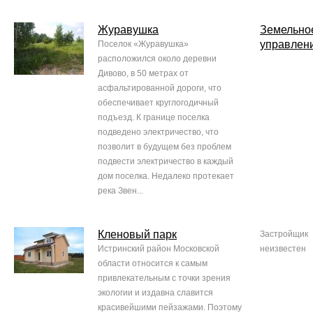
Журавушка
Земельно
управлен
Поселок «Журавушка»
расположился около деревни
Дивово, в 50 метрах от
асфальтированной дороги, что
обеспечивает круглогодичный
подъезд. К границе поселка
подведено электричество, что
позволит в будущем без проблем
подвести электричество в каждый
дом поселка. Недалеко протекает
река Звен...
Кленовый парк
Застройщик
Истринский район Московской
неизвестен
области относится к самым
привлекательным с точки зрения
экологии и издавна славится
красивейшими пейзажами. Поэтому