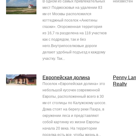
В одном из самых привлекательных
неизвестен
мест Подмосковья на удалении 83
км от Москвы расположился
коттеджный поселок «Анютины
глазки». Огороженная территория
из 16,7 га разделена на 118 участков
как с подрядом, так и без
него.Внутрипоселковые дороги
делают удобный подъезд к каждому
участку. Так...
Европейская долина
Penny La
Realty
Поселок «Европейская долина» это
небольшой кусочек современной
Европы, расположенный всего в 30
км от столицы по Калужскому шоссе.
Дома стоят на берегу реки Пахра, в
окружении леса и представляют
собой картинку из жизни Европы
начала 20 века. На территории
поселка есть все, чтобы жизнь в...