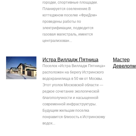
городки, спортивные площадки.
Планируется озеленение.В
коттеджном поселке «ФриДом»
проведены работы по
электрификации, подводится
газовая магистраль, имеется
централизован...
Истра Вилладж Пятница
Мастер
Девелопм
Поселок «Истра Вилладж Пятница»
расположен на берегу Истринского
водохранилища в 50 км от Москвы.
Этот уголок Московской области —
редкое сочетание экологической
благополучности и насыщенной
современной инфраструктуры.
Будущим жильцам поселка
понравится близость к Истринскому
водох...