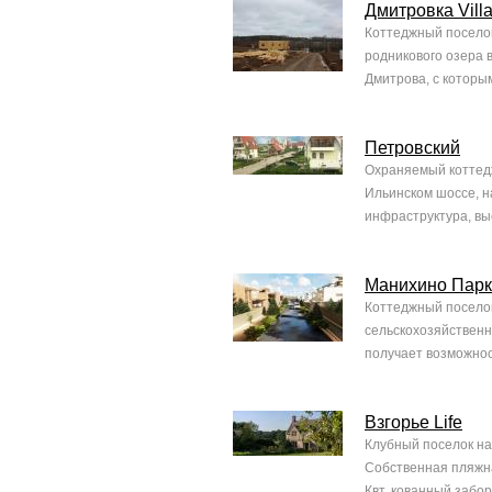
Дмитровка Vill
Коттеджный поселок
родникового озера в
Дмитрова, с которым
Петровский
Охраняемый коттедж
Ильинском шоссе, 
инфраструктура, вы
Манихино Парк
Коттеджный поселок
сельскохозяйственн
получает возможнос
Взгорье Life
Клубный поселок на
Собственная пляжная
Квт, кованный забор