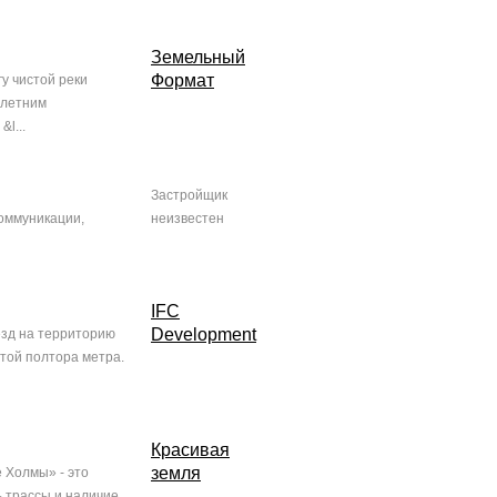
Земельный
Формат
у чистой реки
олетним
l...
Застройщик
коммуникации,
неизвестен
IFC
Development
езд на территорию
той полтора метра.
Красивая
земля
 Холмы» - это
 трассы и наличие