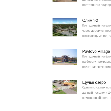
постоянного водопр
Олимп-2
Коттеджный поселок
через дорогу от по
включающими газ, эл
Pavlovo Village
Коттеджный посёлок
на берегу прекрасн
работ, классически
Щучье озеро
Одним из самых ярк
дачный поселок «Щу
собственный пруд. 