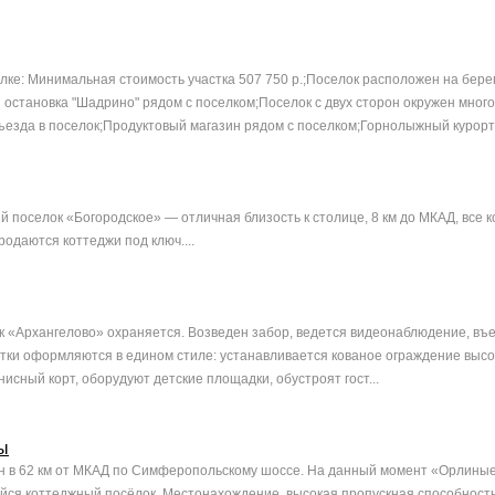
ке: Минимальная стоимость участка 507 750 р.;Поселок расположен на берег
 остановка "Шадрино" рядом с поселком;Поселок c двух сторон окружен мног
ъезда в поселок;Продуктовый магазин рядом с поселком;Горнолыжный курорт &
 поселок «Богородское» — отличная близость к столице, 8 км до МКАД, все 
одаются коттеджи под ключ....
 «Архангелово» охраняется. Возведен забор, ведется видеонаблюдение, въ
стки оформляются в едином стиле: устанавливается кованое ограждение высо
исный корт, оборудуют детские площадки, обустроят гост...
ы
 в 62 км от МКАД по Симферопольскому шоссе. На данный момент «Орлиные
ся коттеджный посёлок. Местонахождение, высокая пропускная способность