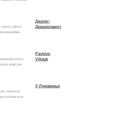
Диалог-
Девелопмент
 трасса «Дон»)
ммуникациями,
Pavlovo
Village
орижскому шоссе
сокое качество
У Лукоморья
нно, является
ии поселка есть