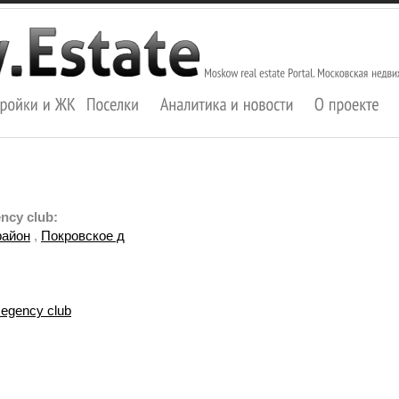
ncy club:
район
,
Покровское д
egency club