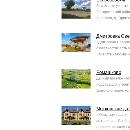
Земельные участки 
Воскресенский райо
Золотово, д. Юрасов
Дмитровка Све
«Дмитровка Светлая
окрестностях есть 
Близость к Москве —
Ромашково
Дачный поселок «Ро
подряда для строит
благоприятными усл
Московские да
«Московские дали» 
материалов. Свобод
решения по создани