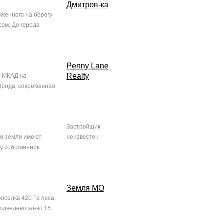
Дмитров-ка
оженного на берегу
сом. До города
Penny Lane
Realty
т МКАД на
ирода, современная
Застройщик
ии земли имеют
неизвестен
у собственник
Земля МО
оселка 420 Га леса.
подведено эл-во 15