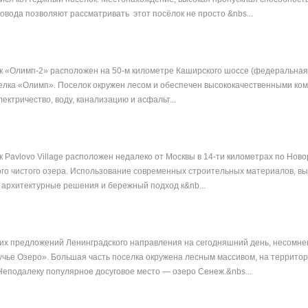
овода позволяют рассматривать этот посёлок не просто &nbs...
 «Олимп-2» расположен на 50-м километре Каширского шоссе (федеральная
селка «Олимп». Поселок окружен лесом и обеспечен высококачественными ко
ектричество, воду, канализацию и асфальт...
 Pavlovo Village расположен недалеко от Москвы в 14-ти километрах по Нов
ого чистого озера. Использование современных строительных материалов, вы
е архитектурные решения и бережный подход к&nb...
их предложений Ленинградского направления на сегодняшний день, несомне
чье Озеро». Большая часть поселка окружена лесным массивом, на территор
Неподалеку популярное досуговое место — озеро Сенеж.&nbs...