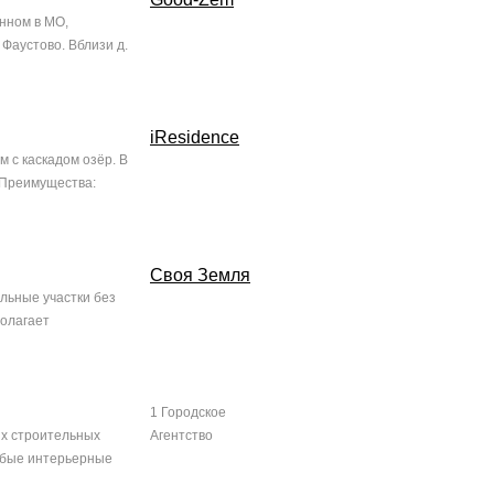
нном в МО,
Фаустово. Вблизи д.
iResidence
 с каскадом озёр. В
 Преимущества:
Своя Земля
льные участки без
полагает
1 Городское
ых строительных
Агентство
юбые интерьерные