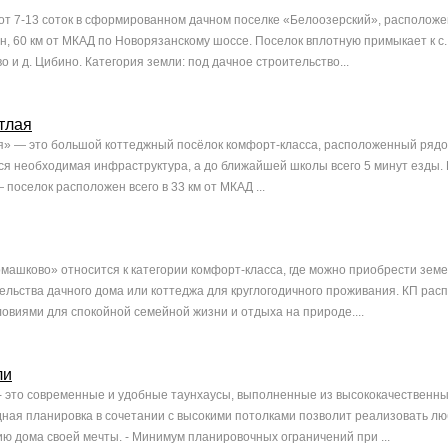
от 7-13 соток в сформированном дачном поселке «Белоозерский», расположе
н, 60 км от МКАД по Новорязанскому шоссе. Поселок вплотную примыкает к с. 
о и д. Цибино. Категория земли: под дачное строительство...
тлая
» — это большой коттеджный посёлок комфорт-класса, расположенный рядом
вся необходимая инфраструктура, а до ближайшей школы всего 5 минут езды.
 поселок расположен всего в 33 км от МКАД ...
машково» относится к категории комфорт-класса, где можно приобрести земе
ельства дачного дома или коттеджа для круглогодичного проживания. КП рас
овиями для спокойной семейной жизни и отдыха на природе....
ли
- это современные и удобные таунхаусы, выполненные из высококачественн
ная планировка в сочетании с высокими потолками позволит реализовать л
ю дома своей мечты. - Минимум планировочных ограничений при ...