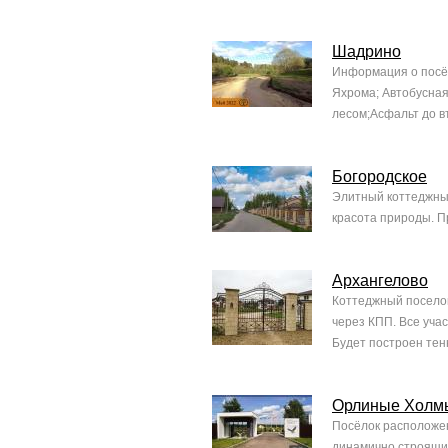
Шадрино
Информация о посёл
Яхрома; Автобусная
лесом;Асфальт до в
Богородское
Элитный коттеджный
красота природы. Пр
Архангелово
Коттеджный поселок
через КПП. Все уча
Будет построен тенн
Орлиные Холм
Посёлок расположен
динамично строящий