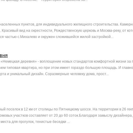
населенных пунктов, для индивидуального жилищного строительства. Камерн
в. Красивый вид на окрестности, Рождественскую церковь и Москва-реку, от ко
тся частью с.Михалево и окружен сложившейся жилой застройкой...
вня
 «Немецкая деревня» - воплощение новых стандартов комфортной жизни за г
 чем типовая квартира, но при этом имеет гораздо большую площадь. И главн
рта и уникальный дизайн. Соразмерные человеку дома, прост...
ный поселок в 12 км от столицы по Пятницкому шоссе. На территории в 26 гек
омовых участков составляет от 20 до 60 соток.Благодаря замыслу дизайнера, 
места для прогулок, тенистые беседки ...