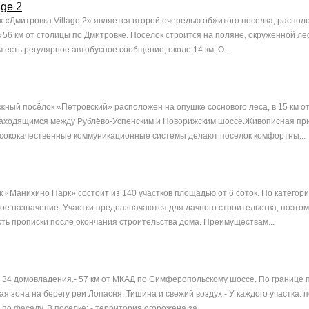
age 2
 «Дмитровка Village 2» является второй очередью обжитого поселка, распол
 56 км от столицы по Дмитровке. Поселок строится на поляне, окруженной ле
 есть регулярное автобусное сообщение, около 14 км. О...
ный посёлок «Петровский» расположен на опушке соснового леса, в 15 км о
находящимся между Рублёво-Успенским и Новорижским шоссе.Живописная пр
сококачественные коммуникационные системы делают поселок комфортны...
 «Манихино Парк» состоит из 140 участков площадью от 6 соток. По категор
ое назначение. Участки предназначаются для дачного строительства, поэтом
ть прописки после окончания строительства дома. Преимуществам...
 34 домовладения.- 57 км от МКАД по Симферопольскому шоссе. По границе п
 зона на берегу реи Лопасня. Тишина и свежий воздух.- У каждого участка: 
 по фасаду. В поселке: - территория огорожена за...