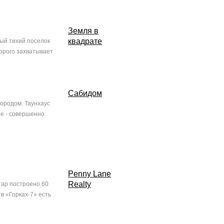
Земля в
квадрате
ый тихий поселок
торого захватывает
Сабидом
ородом. Таунхаус
ое - совершенно
Penny Lane
Realty
тар построено 60
в «Горках-7» есть