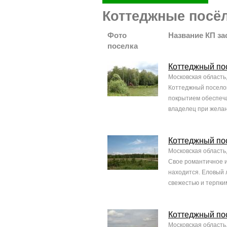
Коттеджные посёл
Фото
Название КП за
поселка
Коттеджный по
Московская область
Коттеджный поселок
покрытием обеспеча
владелец при желан
Коттеджный по
Московская область
Свое романтичное и
находится. Еловый 
свежестью и терпким
Коттеджный по
Московская область