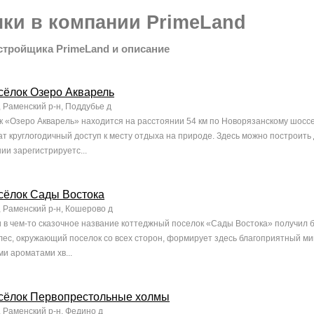
ки в компании PrimeLand
стройщика PrimeLand и описание
сёлок Озеро Акварель
, Раменский р-н, Поддубье д
 «Озеро Акварель» находится на расстоянии 54 км по Новорязанскому шосс
т круглогодичный доступ к месту отдыха на природе. Здесь можно построить
ии зарегистрируетс...
сёлок Сады Востока
, Раменский р-н, Кошерово д
 в чем-то сказочное название коттеджный поселок «Сады Востока» получил б
лес, окружающий поселок со всех сторон, формирует здесь благоприятный мик
и ароматами хв...
сёлок Первопрестольные холмы
, Раменский р-н, Федино д