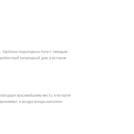
е. Удобные подъездные пути с твердым
 добротный загородный дом, в котором
лагодаря красивейшему месту, в котором
роклимат, а воздух всегда наполнен