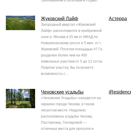
требованиям к поселкам в Подмо...
Жуковский Лайф
Астерра
Загородный квартал «Жуковский
Лайф» расположился в прибрежной
зоне р. Москва в 25 км от МКАД по
Новорязанскому шоссе и 5 мин. от г.
Жуковский. Поселок площадью 47 Га
разделен более чем на 400
земельных участков от 5 до 12 соток.
Покупая участок, Вы получаете
возможность с...
Чеховские усадьбы
iResidenc
«Чеховские Усадьбы» находятся на
окраине города Чехова, в тихом
лесистом месте. Недалеко
расположены усадьбы Чехова,
Пастернака, Гончаровой —
отличные места для прогулок и