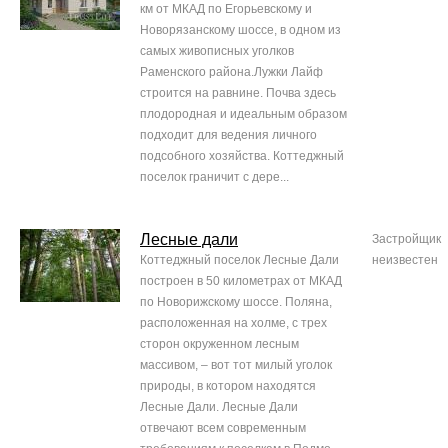
км от МКАД по Егорьевскому и
Новорязанскому шоссе, в одном из
самых живописных уголков
Раменского района.Лужки Лайф
строится на равнине. Почва здесь
плодородная и идеальным образом
подходит для ведения личного
подсобного хозяйства. Коттеджный
поселок граничит с дере...
Лесные дали
Застройщик
Коттеджный поселок Лесные Дали
неизвестен
построен в 50 километрах от МКАД
по Новорижскому шоссе. Поляна,
расположенная на холме, с трех
сторон окруженном лесным
массивом, – вот тот милый уголок
природы, в котором находятся
Лесные Дали. Лесные Дали
отвечают всем современным