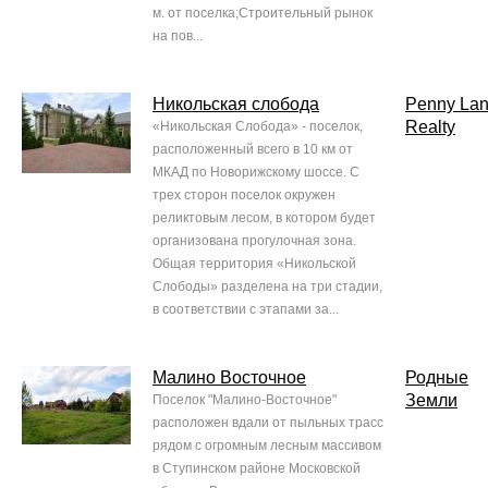
м. от поселка;Строительный рынок
на пов...
Никольская слобода
Penny La
Realty
«Никольская Слобода» - поселок,
расположенный всего в 10 км от
МКАД по Новорижскому шоссе. С
трех сторон поселок окружен
реликтовым лесом, в котором будет
организована прогулочная зона.
Общая территория «Никольской
Слободы» разделена на три стадии,
в соответствии с этапами за...
Малино Восточное
Родные
Земли
Поселок "Малино-Восточное"
расположен вдали от пыльных трасс
рядом с огромным лесным массивом
в Ступинском районе Московской