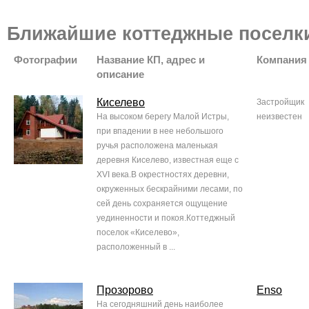
Ближайшие коттеджные поселк
Фотографии
Название КП, адрес и
Компания
описание
Киселево
Застройщик
На высоком берегу Малой Истры,
неизвестен
при впадении в нее небольшого
ручья расположена маленькая
деревня Киселево, известная еще с
XVI века.В окрестностях деревни,
окруженных бескрайними лесами, по
сей день сохраняется ощущение
уединенности и покоя.Коттеджный
поселок «Киселево»,
расположенный в ...
Прозорово
Enso
На сегодняшний день наиболее