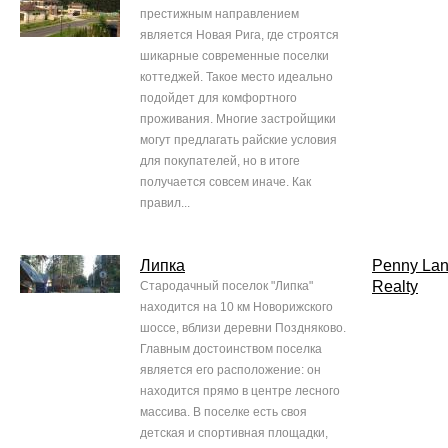
престижным направлением
является Новая Рига, где строятся
шикарные современные поселки
коттеджей. Такое место идеально
подойдет для комфортного
проживания. Многие застройщики
могут предлагать райские условия
для покупателей, но в итоге
получается совсем иначе. Как
правил...
Липка
Penny La
Realty
Стародачный поселок "Липка"
находится на 10 км Новорижского
шоссе, вблизи деревни Поздняково.
Главным достоинством поселка
является его расположение: он
находится прямо в центре лесного
массива. В поселке есть своя
детская и спортивная площадки,