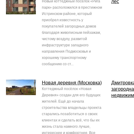
лес
Новый коттеджный поселок «Рига
парк» расположился в престижном
Истринском районе, который
приобрел известность у
покупателей загородных домов
благодаря живописным пейзажам,
чистому воздуху, развитой
инфраструктуре западного
направления Подмосковья и
хорошему транспортному
сообщению со ст...
Новая деревня (Московка)
Дмитровк
загородн
Коттеджный посёлок «Новая
недвижим
Деревня» создан для его будущих
жителей. Ещё до начала
строительства владельцы проекта
старались позаботиться о своих
клиентах и сделать всё, что бы их
жизнь стала намного лучше,
интереснее и комфортнее. Все