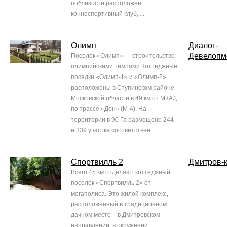
поблизости расположен
конноспортивный клуб, ...
Олимп
Диалог-
Девелопм
Поселок «Олимп» — строительство
олимпийскими темпами.Коттеджные
поселки «Олимп-1» и «Олимп-2»
расположены в Ступинском районе
Московской области в 49 км от МКАД
по трассе «Дон» (М-4). На
территории в 90 Га размещено 244
и 339 участка соответствен...
Спортвилль 2
Дмитров-
Всего 45 км отделяют коттеджный
поселок «Спортвилль 2» от
мегаполиса. Это жилой комплекс,
расположенный в традиционном
дачном месте – в Дмитровском
направлении, в окружении