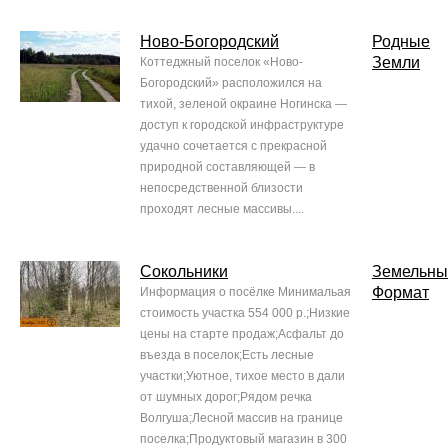
Ново-Богородский
Родные
Земли
Коттеджный поселок «Ново-
Богородский» расположился на
тихой, зеленой окраине Ногинска —
доступ к городской инфраструктуре
удачно сочетается с прекрасной
природной составляющей — в
непосредственной близости
проходят лесные массивы....
Сокольники
Земельны
Формат
Информация о посёлке Минимальая
стоимость участка 554 000 р.;Низкие
цены на старте продаж;Асфальт до
въезда в поселок;Есть лесные
участки;Уютное, тихое место в дали
от шумных дорог;Рядом речка
Волгуша;Лесной массив на границе
поселка;Продуктовый магазин в 300