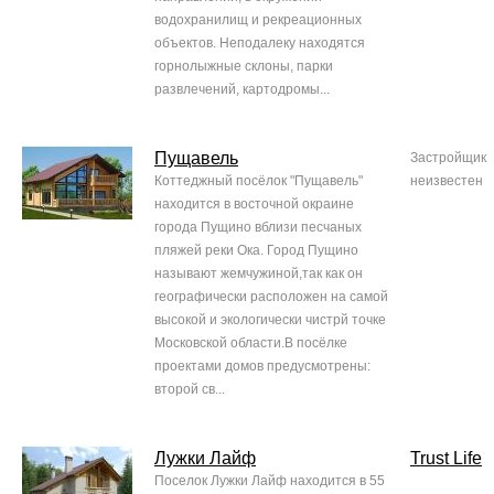
водохранилищ и рекреационных
объектов. Неподалеку находятся
горнолыжные склоны, парки
развлечений, картодромы...
Пущавель
Застройщик
Коттеджный посёлок "Пущавель"
неизвестен
находится в восточной окраине
города Пущино вблизи песчаных
пляжей реки Ока. Город Пущино
называют жемчужиной,так как он
географически расположен на самой
высокой и экологически чистрй точке
Московской области.В посёлке
проектами домов предусмотрены:
второй св...
Лужки Лайф
Trust Life
Поселок Лужки Лайф находится в 55