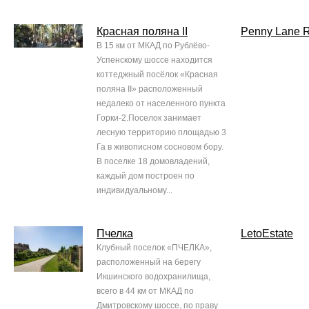
Красная поляна II
Penny Lane R
В 15 км от МКАД по Рублёво-
Успенскому шоссе находится
коттеджный посёлок «Красная
поляна II» расположенный
недалеко от населенного пункта
Горки-2.Поселок занимает
лесную территорию площадью 3
Га в живописном сосновом бору.
В поселке 18 домовладений,
каждый дом построен по
индивидуальному...
Пчелка
LetoEstate
Клубный поселок «ПЧЕЛКА»,
расположенный на берегу
Икшинского водохранилища,
всего в 44 км от МКАД по
Дмитровскому шоссе, по праву