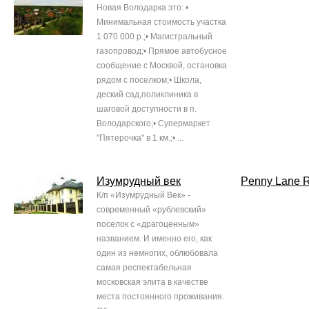
Новая Володарка это: •
Минимальная стоимость участка
1 070 000 р.;• Магистральный
газопровод;• Прямое автобусное
сообщение с Москвой, остановка
рядом с поселком;• Школа,
деский сад,поликлиника в
шаговой доступности в п.
Володарского;• Супермаркет
"Пятерочка" в 1 км.;• ...
Изумрудный век
Penny Lane R
К/п «Изумрудный Век» -
современный «рублевский»
поселок с «драгоценным»
названием. И именно его, как
один из немногих, облюбовала
самая респектабельная
московская элита в качестве
места постоянного проживания.