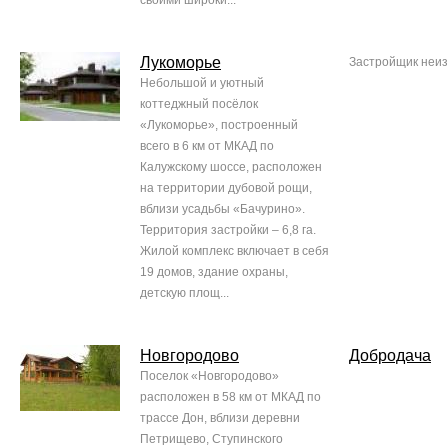
своими широки...
Лукоморье
Застройщик неиз
Небольшой и уютный
коттеджный посёлок
«Лукоморье», построенный
всего в 6 км от МКАД по
Калужскому шоссе, расположен
на территории дубовой рощи,
вблизи усадьбы «Бачурино».
Территория застройки – 6,8 га.
Жилой комплекс включает в себя
19 домов, здание охраны,
детскую площ...
Новгородово
Добродача
Поселок «Новгородово»
расположен в 58 км от МКАД по
трассе Дон, вблизи деревни
Петрищево, Ступинского