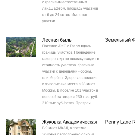
с красивым естественным
ландшафтом, площадь участков
от 6 до 24 соток. Имеются
участки ...
Лесная быль
Земельный 
Поселок ИЖС с Газом вдоль
границы участков. Проведение
газопровода по поселку входит в
стоимость участков. Красивые
участки с деревьями - сосны,
ели, берёзы. Здоровая экология
и живописные места в 28 км от
Москвы. В поселке 101 участок в
ценовой категории 230 тыс. руб.
210 тыс.руб./сотка. Прозрач...
Жуковка Академическая
Penny Lane R
В 9 км от МКАД, в поселке
Жуковка расположено одно из