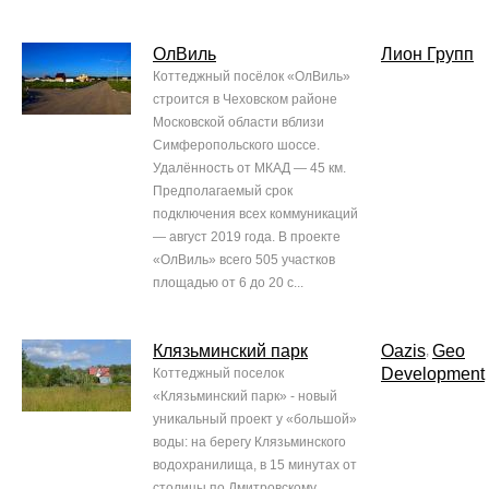
ОлВиль
Лион Групп
Коттеджный посёлок «ОлВиль»
строится в Чеховском районе
Московской области вблизи
Симферопольского шоссе.
Удалённость от МКАД — 45 км.
Предполагаемый срок
подключения всех коммуникаций
— август 2019 года. В проекте
«ОлВиль» всего 505 участков
площадью от 6 до 20 с...
Клязьминский парк
Oazis
Geo
,
Development
Коттеджный поселок
«Клязьминский парк» - новый
уникальный проект у «большой»
воды: на берегу Клязьминского
водохранилища, в 15 минутах от
столицы по Дмитровскому