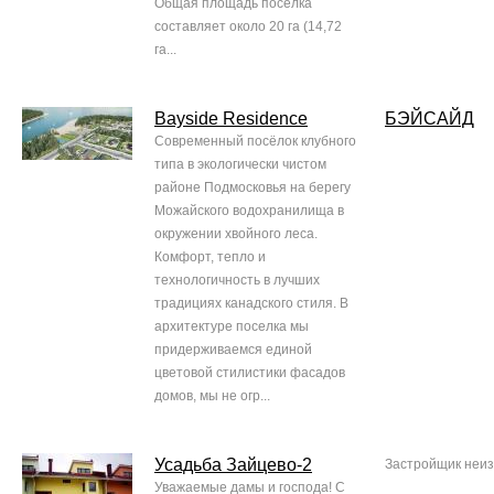
Общая площадь поселка
составляет около 20 га (14,72
га...
Bayside Residence
БЭЙСАЙД
Современный посёлок клубного
типа в экологически чистом
районе Подмосковья на берегу
Можайского водохранилища в
окружении хвойного леса.
Комфорт, тепло и
технологичность в лучших
традициях канадского стиля. В
архитектуре поселка мы
придерживаемся единой
цветовой стилистики фасадов
домов, мы не огр...
Усадьба Зайцево-2
Застройщик неиз
Уважаемые дамы и господа! С