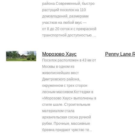
района.Современный, быстро
растущий поселок на 110
домовладений, размерами
участков на любой вкус —
от 8 до 20 соток и с прекрасной
транспортной доступностью. ...
Морозово Хаус
Penny Lane R
Поселок расположен в 43 км от
Москвы в одном из
живописнейших мест
Дмитровского района,
окруженном с трех сторон
лесным массивом.Коттеджи в
«Морозово Хаус» выполнены в
стиле шале. Строительным
материалом стала
архангельская сосна ручной
рубки. Прочные, массивные
бревна придают чувство те...