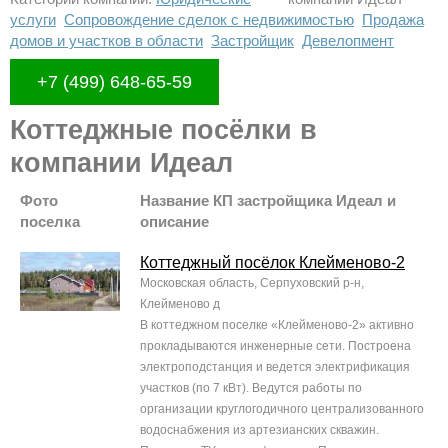
услуги
Сопровождение сделок с недвижимостью
Продажа
домов и участков в области
Застройщик
Девелопмент
+7 (499) 648-65-59
Коттеджные посёлки в
компании Идеал
Фото
Название КП застройщика Идеал и
поселка
описание
Коттеджный посёлок Клейменово-2
Московская область, Серпуховский р-н,
Клейменово д
В коттеджном поселке «Клейменово-2» активно
прокладываются инженерные сети. Построена
электроподстанция и ведется электрификация
участков (по 7 кВт). Ведутся работы по
организации круглогодичного централизованного
водоснабжения из артезианских скважин.