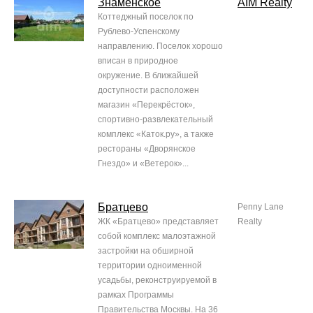
Знаменское
AIM Realty
Коттеджный поселок по
Рублево-Успенскому
направлению. Поселок хорошо
вписан в природное
окружение. В ближайшей
доступности расположен
магазин «Перекрёсток»,
спортивно-развлекательный
комплекс «Каток.ру», а также
рестораны «Дворянское
Гнездо» и «Ветерок»...
Братцево
Penny Lane
ЖК «Братцево» представляет
Realty
собой комплекс малоэтажной
застройки на обширной
территории одноименной
усадьбы, реконструируемой в
рамках Программы
Правительства Москвы. На 36