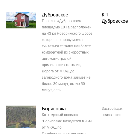
Дубровское
КП
Дубровское
Посёлок «Дубровское»
площадью 10 Га расположен
на 43 км Новорижского шоссе,
которое по праву может
считаться сегодня наиболее
комфортной из скоростных
автомагистралей,
прилегающих к столице.
Дорога от МКАД до
загородного дома займёт не
более 30 минут, около 50
минут, если ...
Борисовка
Застройщик
Коттеджный поселок
неизвестен
"Борисовка" находится в 9 км
от МКАД по
Симферопольскому шоссе.