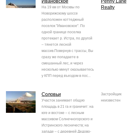
Ивановское
Penny Lane
Realty
На 19 км от Москвы по
Новорижскому шоссе
расположен коттеджный
поселок "Ивановское". По
одной границе поселка
протекает р. Истра, по другой
– тянется лесной
массив.Повернув с трассы, Вы
сразу же попадаете в
смешанный лес, и через
несколько минут оказываетесь
у КПП перед въездом в пос...
Соловьи
Застройщик
Участок занимает общую
неизвестен
площадь в 21 га и граничит: на
юге и востоке – с лесным
массивом Солнечногорского и
Истринского лесничеств; на
западе – с деревней Дедово-