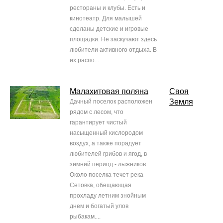
рестораны и клубы. Есть и
кинотеатр. Для малышей
сделаны детские и игровые
площадки. Не заскучают здесь
любители активного отдыха. В
их распо...
Малахитовая поляна
Своя
Земля
Дачный поселок расположен
рядом с лесом, что
гарантирует чистый
насыщенный кислородом
воздух, а также порадует
любителей грибов и ягод, в
зимний период - лыжников.
Около поселка течет река
Сетовка, обещающая
прохладу летним знойным
днем и богатый улов
рыбакам....