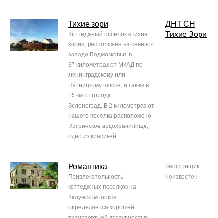
Тихие зори
ДНТ СН
Тихие Зори
Коттеджный поселок «Тихие
зори», расположен на северо-
западе Подмосковья, в
37 километрах от МКАД по
Ленинградскому или
Пятницкому шоссе, а также в
15 км от города
Зеленоград. В 2 километрах от
нашего посёлка расположено
Истринское водохранилище,
одно из красивей...
Романтика
Застройщик
Привлекательность
неизвестен
коттеджных поселков на
Калужском шоссе
определяется хорошей
транспортной доступностью,