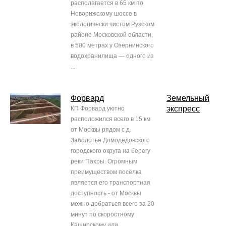
располагается в 65 км по
Новорижскому шоссе в
экологически чистом Рузском
районе Московской области,
в 500 метрах у Озернинского
водохранилища — одного из
...
Форвард
Земельный
экспресс
КП Форвард уютно
расположился всего в 15 км
от Москвы рядом с д.
Заболотье Домодедовского
городского округа на берегу
реки Пахры. Огромным
преимуществом посёлка
является его транспортная
доступность - от Москвы
можно добраться всего за 20
минут по скоростному
Каширскому или