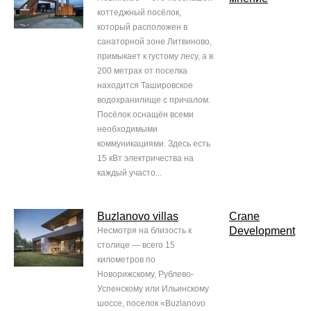
коттеджный посёлок,
который расположен в
санаторной зоне Литвиново,
примыкает к густому лесу, а в
200 метрах от поселка
находится Ташировское
водохранилище с причалом.
Посёлок оснащён всеми
необходимыми
коммуникациями. Здесь есть
15 кВт электричества на
каждый участо...
Buzlanovo villas
Crane
Development
Несмотря на близость к
столице — всего 15
километров по
Новорижскому, Рублево-
Успенскому или Ильинскому
шоссе, поселок «Buzlanovo