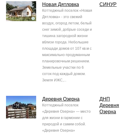
Новая Дятловка
СИНУР
Коттеджный поселок «Новая
Дятловка» - это свежий
воздух, огород летом, белый
снег зимой, добрые соседи и
тишина загородной жизни
вблизи города. Небольшие
площади домов от 107 кв.м с
максимально продуманным
планировочным решением.
Земельные участки по 6
соток под каждый домом.
Земля ИЖС,...
Деревня Озерна
ДНП
Деревня
Коттеджный поселок
Озерна
«Деревня Озерна» — место
для жизни в гармонии с
природой и самим собой.
«Деревня Озерна»