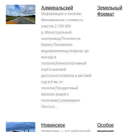
Адмиральский
Земельный
Формат
Информация о посёлке:
Минимальная стоимость
участка 2 700 000
р.;Магистральный
газопровод;Поселок на
берегу Пяловского
водохранилища;Асфальт до
въезда в
поселок;Конноспортивный
клуб в шаговой
доступности;Школа и детский
сад в 6 км. от
поселка;Продуктовый
магазин рядом с
поселком;Супермаркет
Лента и...
Новинское
Особое
мнение
Новинское — это небольшой