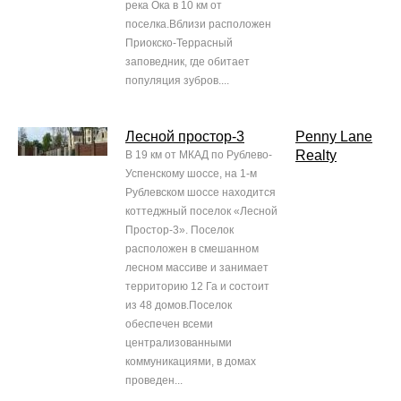
река Ока в 10 км от
поселка.Вблизи расположен
Приокско-Террасный
заповедник, где обитает
популяция зубров....
Лесной простор-3
Penny Lane
Realty
В 19 км от МКАД по Рублево-
Успенскому шоссе, на 1-м
Рублевском шоссе находится
коттеджный поселок «Лесной
Простор-3». Поселок
расположен в смешанном
лесном массиве и занимает
территорию 12 Га и состоит
из 48 домов.Поселок
обеспечен всеми
централизованными
коммуникациями, в домах
проведен...