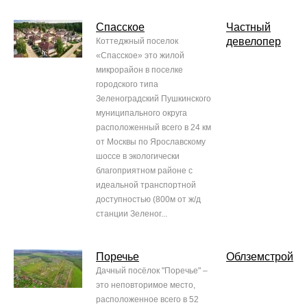
Спасское
Частный
девелопер
Коттеджный поселок
«Спасское» это жилой
микрорайон в поселке
городского типа
Зеленоградский Пушкинского
муниципального округа
расположенный всего в 24 км
от Москвы по Ярославскому
шоссе в экологически
благоприятном районе с
идеальной транспортной
доступностью (800м от ж/д
станции Зеленог...
Поречье
Облземстрой
Дачный посёлок "Поречье" –
это неповторимое место,
расположенное всего в 52