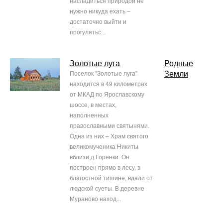
насладиться природой не
нужно никуда ехать –
достаточно выйти и
прогулятьс...
Золотые луга
Родные
Земли
Поселок "Золотые луга"
находится в 49 километрах
от МКАД по Ярославскому
шоссе, в местах,
наполненных
православными святынями.
Одна из них – Храм святого
великомученика Никиты
вблизи д.Горенки. Он
построен прямо в лесу, в
благостной тишине, вдали от
людской суеты. В деревне
Мураново наход...