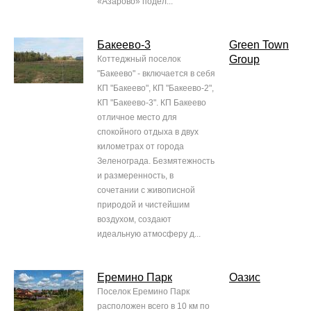
«Азарово» подел...
Бакеево-3
Green Town
Group
Коттеджный поселок
"Бакеево" - включается в себя
КП "Бакеево", КП "Бакеево-2",
КП "Бакеево-3". КП Бакеево
отличное место для
спокойного отдыха в двух
километрах от города
Зеленограда. Безмятежность
и размеренность, в
сочетании с живописной
природой и чистейшим
воздухом, создают
идеальную атмосферу д...
Еремино Парк
Оазис
Поселок Еремино Парк
расположен всего в 10 км по