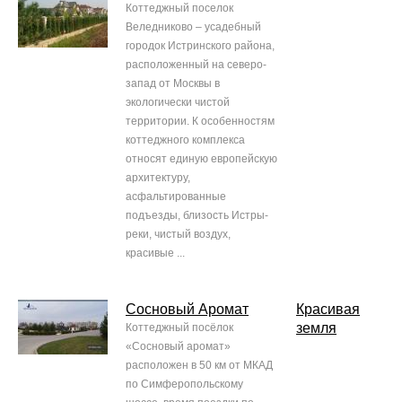
Коттеджный поселок
Веледниково – усадебный
городок Истринского района,
расположенный на северо-
запад от Москвы в
экологически чистой
территории. К особенностям
коттеджного комплекса
относят единую европейскую
архитектуру,
асфальтированные
подъезды, близость Истры-
реки, чистый воздух,
красивые ...
Сосновый Аромат
Красивая
земля
Коттеджный посёлок
«Сосновый аромат»
расположен в 50 км от МКАД
по Симферопольскому