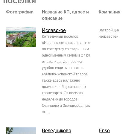
поселки
Фотографии
Название КП, адрес и
Компания
описание
Иславское
Застройщик
Коттеджный поселок
неизвестен
«Иславское» застраивается
по соседству со старинным
одноименным селом в 27 км
от столицы. До поселка
удобно ездить на авто по
Рублево-Успенской трассе,
также здесь налажено
движение общественного
транспорта. От поселка
недалеко до городов
Одинцово и Звенигород, так
что...
Веледниково
Enso