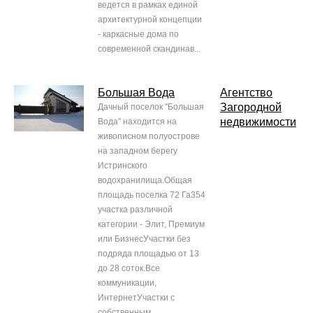
ведется в рамках единой
архитектурной концепции
- каркасные дома по
современной скандинав...
Большая Вода
Агентство
Загородной
Дачный поселок "Большая
недвижимости
Вода" находится на
живописном полуострове
на западном берегу
Истринского
водохранилища.Общая
площадь поселка 72 Га354
участка различной
категории - Элит, Премиум
или БизнесУчастки без
подряда площадью от 13
до 28 соток.Все
коммуникации,
ИнтернетУчастки с
собственным...