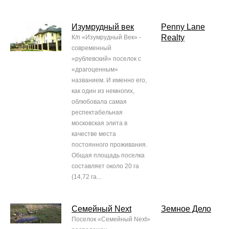
Изумрудный век
Penny Lane
Realty
К/п «Изумрудный Век» -
современный
«рублевский» поселок с
«драгоценным»
названием. И именно его,
как один из немногих,
облюбовала самая
респектабельная
московская элита в
качестве места
постоянного проживания.
Общая площадь поселка
составляет около 20 га
(14,72 га...
Семейный Next
Земное Дело
Поселок «Семейный Next»