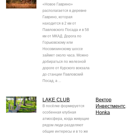
«Новое Гаврино»
располагается в деревне
Гаврино, которая
находится в 2 км от
Павловского Посада и в 58
км от МКАД. Дорога по
Горьковскому или
Носовихинскому шоссе
займет около часа. Можно
добираться по железной
дороге от Курского вокзала
до станции Павловский
Посад, а ...
LAKE CLUB
Вектор
Инвестментс
В посёлке формируется
,
Honka
особенная клубная
атмосфера, когда живущие
рядом люди разделяют
общие интересы и в то же