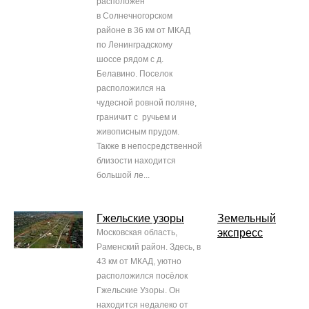
расположен
в Солнечногорском
районе в 36 км от МКАД
по Ленинградскому
шоссе рядом с д.
Белавино. Поселок
расположился на
чудесной ровной поляне,
граничит с ручьем и
живописным прудом.
Также в непосредственной
близости находится
большой ле...
Гжельские узоры
Земельный
экспресс
Московская область,
Раменский район. Здесь, в
43 км от МКАД, уютно
расположился посёлок
Гжельские Узоры. Он
находится недалеко от