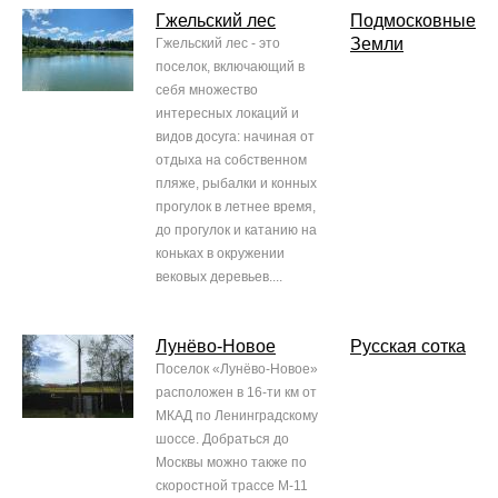
Гжельский лес
Подмосковные
Земли
Гжельский лес - это
поселок, включающий в
себя множество
интересных локаций и
видов досуга: начиная от
отдыха на собственном
пляже, рыбалки и конных
прогулок в летнее время,
до прогулок и катанию на
коньках в окружении
вековых деревьев....
Лунёво-Новое
Русская сотка
Поселок «Лунёво-Новое»
расположен в 16-ти км от
МКАД по Ленинградскому
шоссе. Добраться до
Москвы можно также по
скоростной трассе М-11