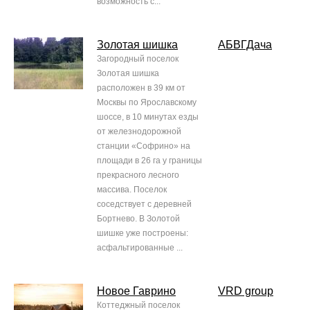
возможность с...
Золотая шишка
АБВГДача
Загородный поселок
Золотая шишка
расположен в 39 км от
Москвы по Ярославскому
шоссе, в 10 минутах езды
от железнодорожной
станции «Софрино» на
площади в 26 га у границы
прекрасного лесного
массива. Поселок
соседствует с деревней
Бортнево. В Золотой
шишке уже построены:
асфальтированные ...
Новое Гаврино
VRD group
Коттеджный поселок