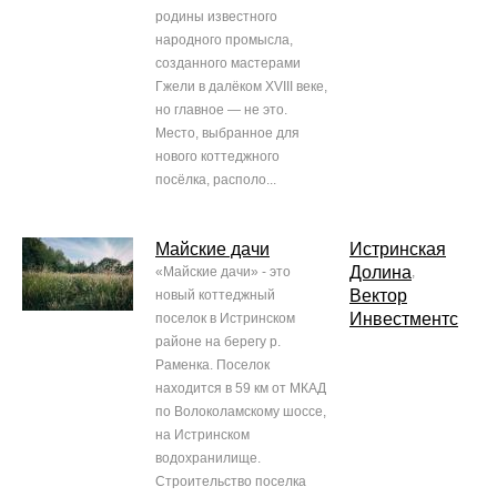
родины известного
народного промысла,
созданного мастерами
Гжели в далёком XVIII веке,
но главное — не это.
Место, выбранное для
нового коттеджного
посёлка, располо...
Майские дачи
Истринская
Долина
«Майские дачи» - это
,
Вектор
новый коттеджный
Инвестментс
поселок в Истринском
районе на берегу р.
Раменка. Поселок
находится в 59 км от МКАД
по Волоколамскому шоссе,
на Истринском
водохранилище.
Строительство поселка