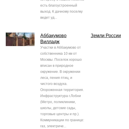
есть благоустроенный
выход. К дачному поселку
ведет уд...
Аббакумово
Земли России
Вилладж
Участки в Аббакумово от
собственника 10 км от
Москвы. Поселок хорошо
вписан в природное
окружение. В окружении
леса, пения птиц, и
чистого воздуха.
Огороженная территория.
Инфраструктура г.Лобни
(Метро, поликлиники,
школы, детские сады,
торговые центры и пр.).
Коммуникации по границе:
газ, электриче...