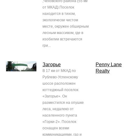
,Чеховского района (55 км
от МКАД).Поселок
находится в тихом,
экологически чистом
месте, окружен обширным
лесным массивом, где в
изобилии встречаются
гри...
Загорье
Penny Lane
Realty
В 17 км от МКАД по
Рублево-Успенскому
шоссе расположен
коттеджный поселок
«Загорье». Он
разместился на опушке
леса, недалеко от
населенного пункта
«Горки-2». Поселок
оснащен всеми
коммуникациями, газ и