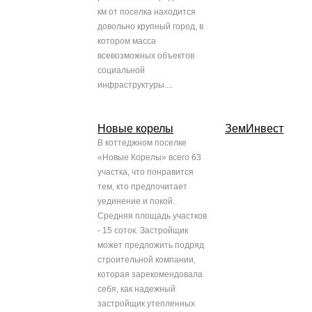
км от поселка находится
довольно крупный город, в
котором масса
всевозможных объектов
социальной
инфраструктуры....
Новые корелы
ЗемИнвест
В коттеджном поселке
«Новые Корелы» всего 63
участка, что понравится
тем, кто предпочитает
уединение и покой.
Средняя площадь участков
- 15 соток. Застройщик
может предложить подряд
строительной компании,
которая зарекомендовала
себя, как надежный
застройщик утепленных