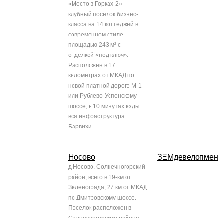
«Место в Горках-2» —
клубный посёлок бизнес-
класса на 14 коттеджей в
современном стиле
площадью 243 м² с
отделкой «под ключ».
Расположен в 17
километрах от МКАД по
новой платной дороге М-1
или Рублево-Успенскому
шоссе, в 10 минутах езды
вся инфраструктура
Барвихи. ...
Носово
ЗЕМдевелопмен
д Носово. Солнечногорский
район, всего в 19-км от
Зеленограда, 27 км от МКАД
по Дмитровскому шоссе.
Поселок расположен в