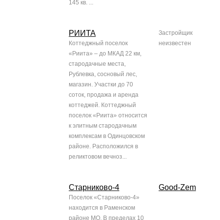
145 кв. ...
РИИТА
Застройщик
Коттеджный поселок
неизвестен
«Риита» – до МКАД 22 км,
стародачные места,
Рублевка, сосновый лес,
магазин. Участки до 70
соток, продажа и аренда
коттеджей. Коттеджный
поселок «Риита» относится
к элитным стародачным
комплексам в Одинцовском
районе. Расположился в
реликтовом вечноз...
Старниково-4
Good-Zem
Поселок «Старниково-4»
находится в Раменском
районе МО. В пределах 10