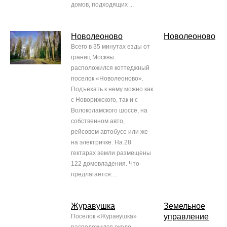
домов, подходящих ...
Новолеоново
Новолеоново
Всего в 35 минутах езды от
границ Москвы
расположился коттеджный
поселок «Новолеоново».
Подъехать к нему можно как
с Новорижского, так и с
Волоколамского шоссе, на
собственном авто,
рейсовом автобусе или же
на электричке. На 28
гектарах земли размещены
122 домовладения. Что
предлагается:...
Журавушка
Земельное
управление
Поселок «Журавушка»