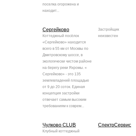
поселка огорожена и
находит...
Сергейково
Застройщик
Коттеджный посёлок
неизвестен
«Сергейково» находится
всего в 55 км от Москвы по
Дмитровскому шоссе, в
экологически чистом районе
на берегу реки Яхромы. «
Сергейково» - это 135
землевладений площадью
от 9 до 20 соток. Единая
концепция застройки
отвечает самым высоким
требованиям к соврем...
Чулково CLUB
СпектрСервис
Клубный коттеджный