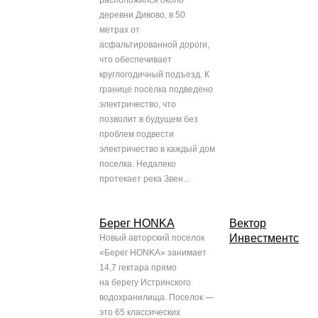
расположился около
деревни Дивово, в 50
метрах от
асфальтированной дороги,
что обеспечивает
круглогодичный подъезд. К
границе поселка подведено
электричество, что
позволит в будущем без
проблем подвести
электричество в каждый дом
поселка. Недалеко
протекает река Звен...
Берег HONKA
Вектор
Инвестментс
Новый авторский поселок
«Берег HONKA» занимает
14,7 гектара прямо
на берегу Истринского
водохранилища. Поселок —
это 65 классических