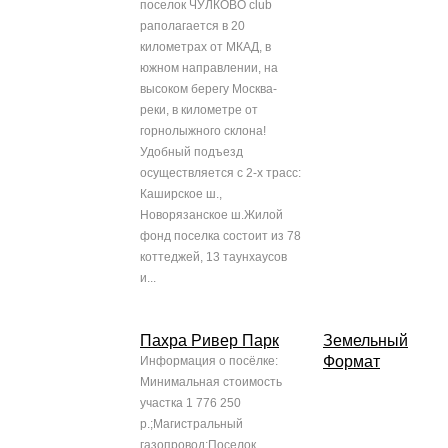
поселок ЧУЛКОВО club
раполагается в 20
километрах от МКАД, в
южном направлении, на
высоком берегу Москва-
реки, в километре от
горнолыжного склона!
Удобный подъезд
осуществляется с 2-х трасс:
Каширское ш.,
Новорязанское ш.Жилой
фонд поселка состоит из 78
коттеджей, 13 таунхаусов
и...
Пахра Ривер Парк
Земельный
Формат
Информация о посёлке:
Минимальная стоимость
участка 1 776 250
р.;Магистральный
газопровод;Поселок