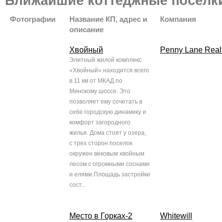
Ближайшие коттеджные поселк
Фотографии
Название КП, адрес и
Компания
описание
Хвойный
Penny Lane Real
Элитный жилой комплекс
«Хвойный» находится всего
в 11 км от МКАД по
Минскому шоссе. Это
позволяет ему сочетать в
себе городскую динамику и
комфорт загородного
жилья. Дома стоят у озера,
с трех сторон поселок
окружен вековым хвойным
лесом с огромными соснами
и елями.Площадь застройки
сост...
Место в Горках-2
Whitewill