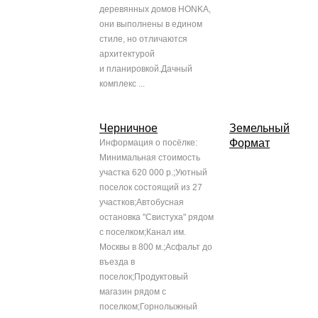
деревянных домов HONKA,
они выполнены в едином
стиле, но отличаются
архитектурой
и планировкой.Дачный
комплекс ...
Черничное
Земельный
Формат
Информация о посёлке:
Минимальная стоимость
участка 620 000 р.;Уютный
поселок состоящий из 27
участков;Автобусная
остановка "Свистуха" рядом
с поселком;Канал им.
Москвы в 800 м.;Асфальт до
въезда в
поселок;Продуктовый
магазин рядом с
поселком;Горнолыжный