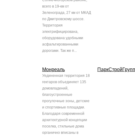
Солнечногорском районе,
всего в 19-км от
Зеленограда, 27 км от МКАД
по Дмитровскому шоссе.
Территория
электрифицирована,
оборудована удобными
асфальтированными
дорогами. Так же п...
Монреаль
ПаркСтройГруп
Уединенная территория 18
гектаров объединяет 135
домовладений,
благоустроенные
прогулочные зоны, детские
и спортивные площадки.
Благодаря современной
архитектурной концепции
поселка, стильные дома
органично вписаны в