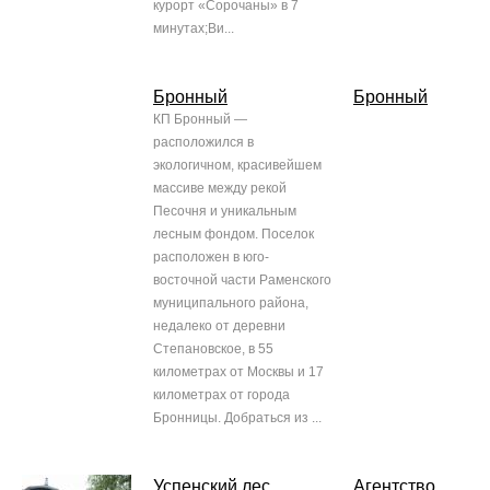
курорт «Сорочаны» в 7
минутах;Ви...
Бронный
Бронный
КП Бронный —
расположился в
экологичном, красивейшем
массиве между рекой
Песочня и уникальным
лесным фондом. Поселок
расположен в юго-
восточной части Раменского
муниципального района,
недалеко от деревни
Степановское, в 55
километрах от Москвы и 17
километрах от города
Бронницы. Добраться из ...
Успенский лес
Агентство