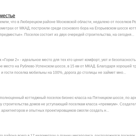
местье
земли, что в Люберецком районе Московской области, недалеко от поселков Р
лометрах от МКАД, построили среди соснового бора на Егорьевском шоссе ко
редместье». Поселок состоит из двух очередей строительства, на сегодня...
 «Горки 2» - идеальное место для тех кто ценит комфорт, уют и безопасность
е место на Рублево-Успенском шоссе, в 15 км от МКАД. Благодаря хорошей 
и гости поселка мобильны на 100%, дорога до столицы не займет мно...
 полноценный коттеджный поселок бизнес-класса на Пятницком шоссе, по ар
ву строительства домов не уступающий поселкам класса «премиум». Создател
архитекторов и опытных проектировщиков смогли создать н...
го района всего в 17 километрах о границ мегаполиса, расположился поселок