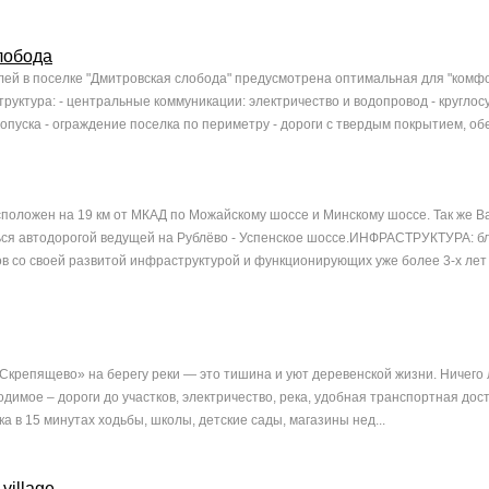
лобода
ей в поселке "Дмитровская слобода" предусмотрена оптимальная для "комфо
руктура: - центральные коммуникации: электричество и водопровод - круглос
опуска - ограждение поселка по периметру - дороги с твердым покрытием, обе
положен на 19 км от МКАД по Можайскому шоссе и Минскому шоссе. Так же В
ься автодорогой ведущей на Рублёво - Успенское шоссе.ИНФРАСТРУКТУРА: бл
в со своей развитой инфраструктурой и функционирующих уже более 3-х лет
«Скрепящево» на берегу реки — это тишина и уют деревенской жизни. Ничего
димое – дороги до участков, электричество, река, удобная транспортная дос
а в 15 минутах ходьбы, школы, детские сады, магазины нед...
village