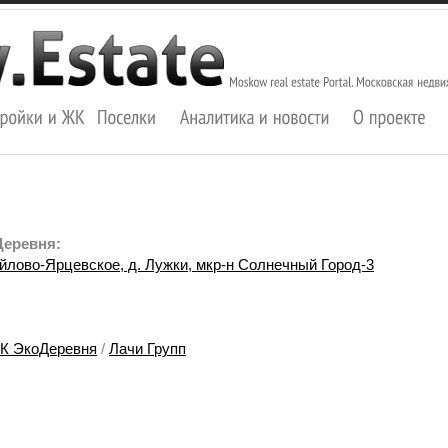
Деревня:
йлово-Ярцевское, д. Лужки, мкр-н Солнечный Город-3
К ЭкоДеревня
/
Лачи Групп