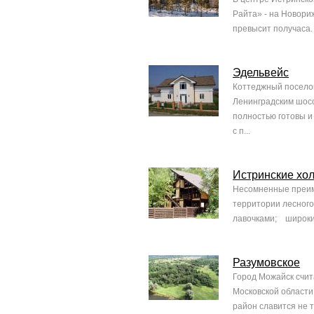
Райта» - на Новори
превысит получаса.
Эдельвейс
Коттеджный поселок
Ленинградским шосс
полностью готовы и
с п...
Истринские хо
Несомненные преим
территории лесного
лавочками; широкие
Разумовское
Город Можайск счит
Московской области
район славится не 