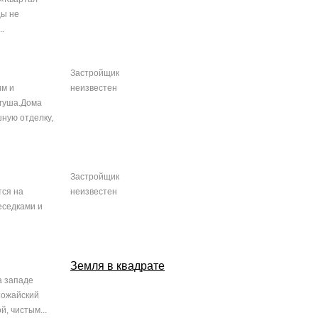
цы не
.
Застройщик
им и
неизвестен
лгуша.Дома
ную отделку,
Застройщик
тся на
неизвестен
еседками и
Земля в квадрате
а западе
Можайский
, чистым...