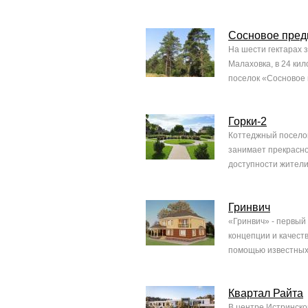
Сосновое пред
На шести гектарах 
Малаховка, в 24 ки
поселок «Сосновое п
Горки-2
Коттеджный поселок
занимает прекрасно
доступности жители 
Гринвич
«Гринвич» - первый
концепции и качест
помощью известных 
Квартал Райта
В центре Истринско