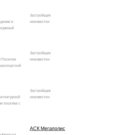
Застройщик
одники и
неизвестен
ттеджный
Застройщик
! Поселок
неизвестен
транспортной
Застройщик
хитектурной
неизвестен
и поселка с
АСК Мегаполис
 «Квартал