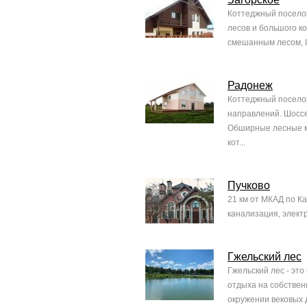
Коттеджный поселок
лесов и большого ко
смешанным лесом, 80
Радонеж
Коттеджный посело
направлений. Шоссе
Обширные лесные ма
кот...
Пучково
21 км от МКАД по К
канализация, электри
Гжельский лес
Гжельский лес - это
отдыха на собственн
окружении вековых д