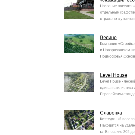
Название поселка Ф
отдельным графство
отражено в утончен
Велино
Компания «Стройко
и Новорязанском шо
Подмосковья.Основн
Level House
Level House - лесно
единая стилистика
Европейским станда
Славенка
Коттеджный поселок
Находится на удале
га. В поселке 202 д