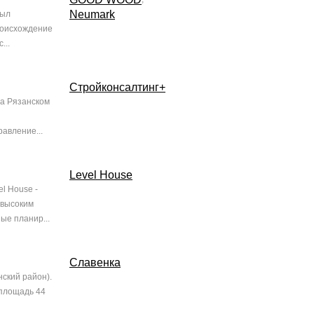
Neumark
был
роисхождение
...
Стройконсалтинг+
а Рязанском
авление...
Level House
el House -
 высоким
ые планир...
Славенка
ский район).
 площадь 44