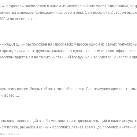
 «Загорское» расположен в одном из живописнейших мест Подмосковья, в о
личества водоемов (водохранилищ, озер и рек). Сам поселок с 2 сторон окру
0 м до лесного озе...
к «РАДОНЕЖ» расположен на Ярославском шоссе одном из самых популярн
 проходит вдали от крупных населенных пунктов, на нем нет светофоров и п
ссивы дарят Вам не только чистейший воздух, но и то чувство близости к пр
алужскому шоссе. Закрытый коттеджный поселок. Все коммуникации центральны
чество. ...
 поселок, включающий в себя множество интересных локаций и видов досуга: 
ом пляже, рыбалки и конных прогулок в летнее время, до прогулок и катанию 
еревьев....