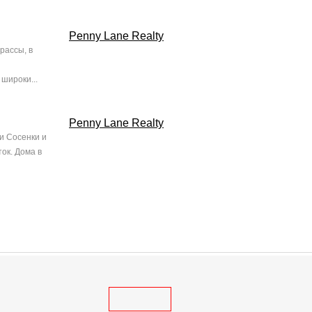
Penny Lane Realty
рассы, в
широки...
Penny Lane Realty
и Сосенки и
ок. Дома в