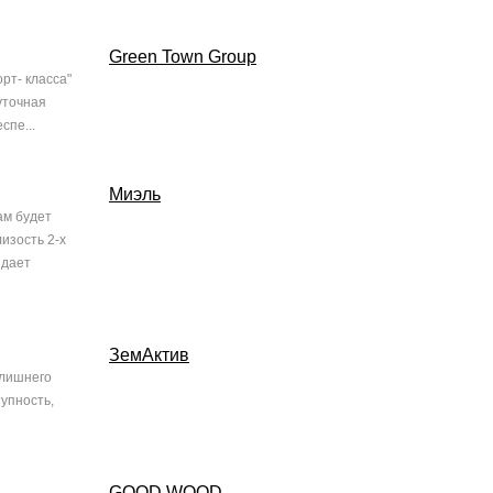
Green Town Group
рт- класса"
уточная
спе...
Миэль
ам будет
изость 2-х
 дает
ЗемАктив
 лишнего
тупность,
GOOD WOOD
,