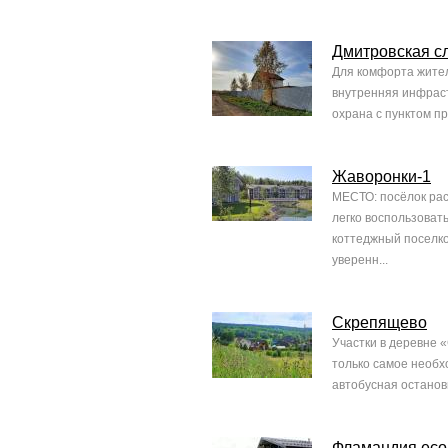
Дмитровская с
Для комфорта жител
внутренняя инфраст
охрана с пунктом пр
Жаворонки-1
МЕСТО: посёлок рас
легко воспользоват
коттеджный поселко
уверенн...
Скрепящево
Участки в деревне 
только самое необхо
автобусная остановк
Фламандия eco 