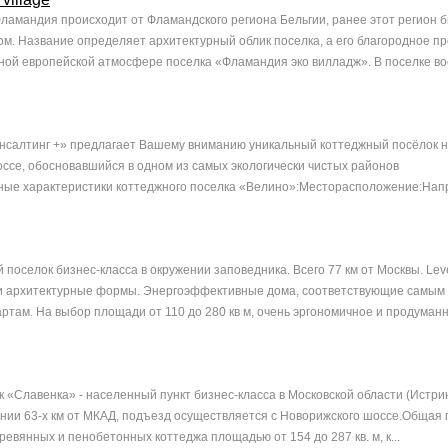
ламандия происходит от Фламандского региона Бельгии, ранее этот регион 
м. Название определяет архитектурный облик поселка, а его благородное п
ной европейской атмосфере поселка «Фламандия эко вилладж». В поселке вос
нсалтинг +» предлагает Вашему вниманию уникальный коттеджный посёлок н
ссе, обосновавшийся в одном из самых экологически чистых районов
ые характеристики коттеджного поселка «Велино»:Месторасположение:Напр
й поселок бизнес-класса в окружении заповедника. Всего 77 км от Москвы. Lev
 и архитектурные формы. Энергоэффективные дома, соответствующие самым
ртам. На выбор площади от 110 до 280 кв м, очень эргономичное и продуманн
 «Славенка» - населенный пункт бизнес-класса в Московской области (Истрин
нии 63-х км от МКАД, подъезд осуществляется с Новорижского шоссе.Общая
еревянных и пенобетонных коттеджа площадью от 154 до 287 кв. м, к...