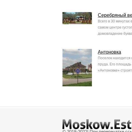
Серебряный в
Всего в 30 минутах 
самом центре густо
домовладение буква
Антоновка
Поселок находится 
пруда. Его площадь 
«Антоновке» строят
© 2018-2022
|
При перепечатке сс