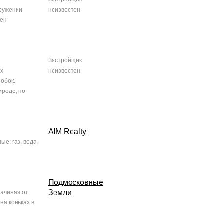
кружении
неизвестен
жен
Застройщик
ых
неизвестен
робок.
ироде, по
AIM Realty
е: газ, вода,
Подмосковные
Земли
начиная от
на коньках в