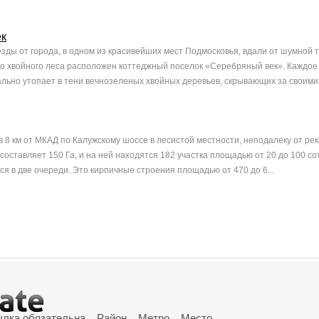
ек
езды от города, в одном из красивейших мест Подмосковья, вдали от шумной т
го хвойного леса расположен коттеджный поселок «Серебряный век». Каждое
льно утопает в тени вечнозеленых хвойных деревьев, скрывающих за своими 
в 8 км от МКАД по Калужскому шоссе в лесистой местности, неподалеку от рек
составляет 150 Га, и на ней находятся 182 участка площадью от 20 до 100 сот
ся в две очереди. Это кирпичные строения площадью от 470 до 6...
ылка обязательна
Район
Метро
Место