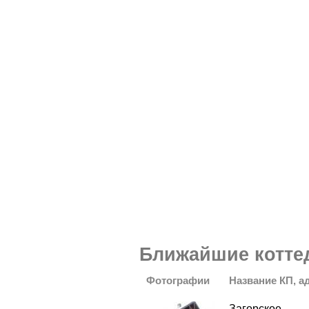
Ближайшие котте
Фотографии
Название КП, а
Загорское