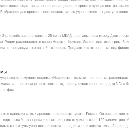
жское шоссе ведет асфальтированная дорога и время в пути до центра столи
 Выбранное для премиального поселка место удачно сочетает доступ к много..
 Эдельвейс расположился в 25 км от МКАД на опушке леса между Дмитровск
е. Рядом располагаются озера Нерское, Круглое, Долгое, протекает река Во
 имеют все документы на собственность. Продаются с готовностью под финиш
лмы
ущества коттеджного поселка «Истринские холмы»: полностью располагае
 массива; по границе протекает река; прогулочная зона площадью 3 Га с б
 асфал...
ается одним из самых древних населенных пунктов России. Он расположен н
 в верховьях Москвы-реки, и от столицы его отделяют всего 120 километров. 
только своим культурно-историческим наследием, но и замечательной природой