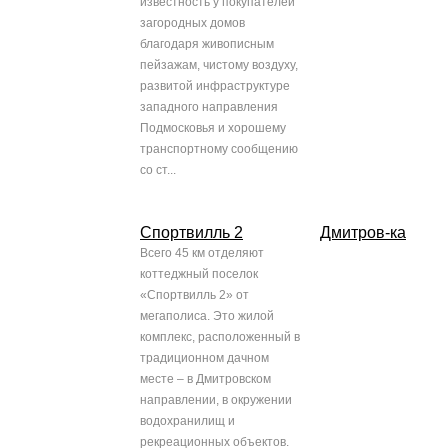
известность у покупателей
загородных домов
благодаря живописным
пейзажам, чистому воздуху,
развитой инфраструктуре
западного направления
Подмосковья и хорошему
транспортному сообщению
со ст...
Спортвилль 2
Дмитров-ка
Всего 45 км отделяют
коттеджный поселок
«Спортвилль 2» от
мегаполиса. Это жилой
комплекс, расположенный в
традиционном дачном
месте – в Дмитровском
направлении, в окружении
водохранилищ и
рекреационных объектов.