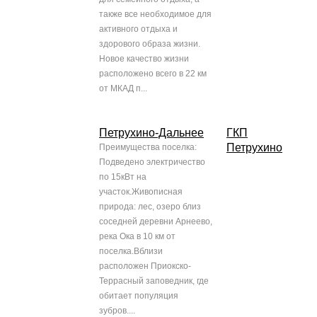
также все необходимое для
активного отдыха и
здорового образа жизни.
Новое качество жизни
расположено всего в 22 км
от МКАД п...
Петрухино-Дальнее
ГКП
Петрухино
Преимущества поселка:
Подведено электричество
по 15кВт на
участок.Живописная
природа: лес, озеро близ
соседней деревни Арнеево,
река Ока в 10 км от
поселка.Вблизи
расположен Приокско-
Террасный заповедник, где
обитает популяция
зубров....