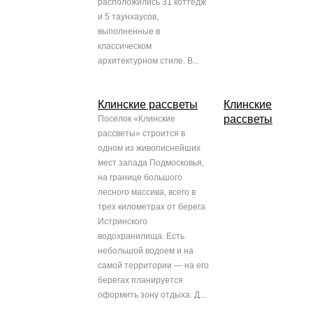
расположились 31 коттедж
и 5 таунхаусов,
выполненные в
классическом
архитектурном стиле. В...
Клинские рассветы
Клинские
рассветы
Поселок «Клинские
рассветы» строится в
одном из живописнейших
мест запада Подмосковья,
на границе большого
лесного массива, всего в
трех километрах от берега
Истринского
водохранилища. Есть
небольшой водоем и на
самой территории — на его
берегах планируется
оформить зону отдыха. Д...