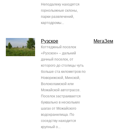
Неподалеку находятся
горнолыжные склоны,
парки развлечений,
картодромы...
Рузское
МегаЗем
Коттеджный поселок
«Рузское» – дальний
дачный поселок, от
которого до столицы чуть
больше ста километров по
Новорижской, Минской,
Волоколамской или
Можайской автотрассе.
Поселок застраивается
буквально в нескольких
шагах от Можайского
водохранилища. По
соседству находится
крупный о...