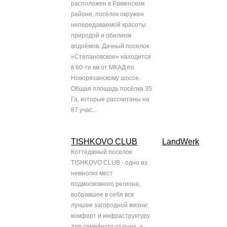
расположен в Раменском
районе, посёлок окружен
непередаваемой красоты
природой и обилием
водоёмов. Дачный поселок
«Степановское» находится
в 60-ти км от МКАД по
Новорязанскому шоссе.
Общая площадь посёлка 35
Га, которые рассчитаны на
87 учас...
TISHKOVO CLUB
LandWerk
Коттеджный поселок
TISHKOVO CLUB - одно из
немногих мест
подмосковного региона,
вобравшее в себя все
лучшее загородной жизни:
комфорт и инфраструктуру
для семейного отдыха, а