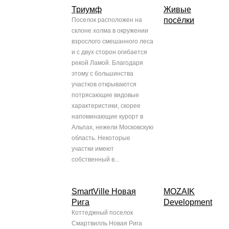
Триумф
Живые
посёлки
Поселок расположен на
склоне холма в окружении
взрослого смешанного леса
и с двух сторон огибается
рекой Ламой. Благодаря
этому с большинства
участков открываются
потрясающие видовые
характеристики, скорее
напоминающие курорт в
Альпах, нежели Московскую
область. Некоторые
участки имеют
собственный в...
SmartVille Новая
MOZAIK
Рига
Development
Коттеджный поселок
Смартвилль Новая Рига