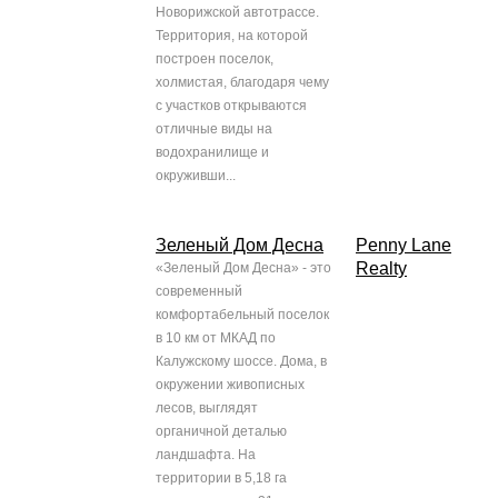
Новорижской автотрассе.
Территория, на которой
построен поселок,
холмистая, благодаря чему
с участков открываются
отличные виды на
водохранилище и
окруживши...
Зеленый Дом Десна
Penny Lane
Realty
«Зеленый Дом Десна» - это
современный
комфортабельный поселок
в 10 км от МКАД по
Калужскому шоссе. Дома, в
окружении живописных
лесов, выглядят
органичной деталью
ландшафта. На
территории в 5,18 га