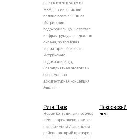
расположен в 60 км от
МКАД на живописной
поляне всего в 900м от
Истринского
водохранилища. Развитая
инфраструктура, надежная
охрана, живописная
территория, близость
Истринского
водохранилища,
благоприятная экология и
современная
архитектурная концепция
&ndash...
Рига Паpк
Покровский
лес
Новый коттеджный поселок
«Рига парк» расположился
в престижном Истринском
районе, который приобрел