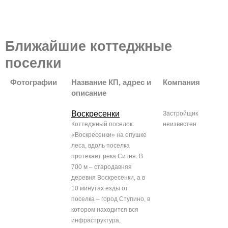
Ближайшие коттеджные
поселки
Фотографии
Название КП, адрес и
Компания
описание
Воскресенки
Застройщик
Коттеджный поселок
неизвестен
«Воскресенки» на опушке
леса, вдоль поселка
протекает река Ситня. В
700 м – стародавняя
деревня Воскресенки, а в
10 минутах езды от
поселка – город Ступино, в
котором находится вся
инфраструктура,