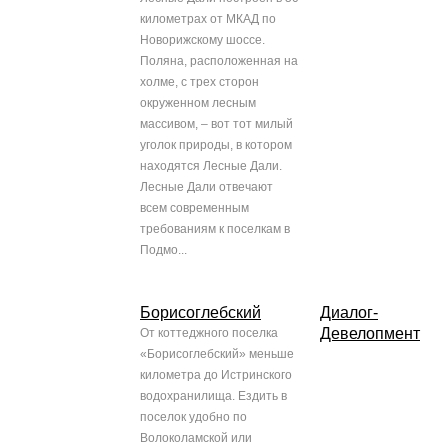
километрах от МКАД по
Новорижскому шоссе.
Поляна, расположенная на
холме, с трех сторон
окруженном лесным
массивом, – вот тот милый
уголок природы, в котором
находятся Лесные Дали.
Лесные Дали отвечают
всем современным
требованиям к поселкам в
Подмо...
Борисоглебский
Диалог-
Девелопмент
От коттеджного поселка
«Борисоглебский» меньше
километра до Истринского
водохранилища. Ездить в
поселок удобно по
Волоколамской или