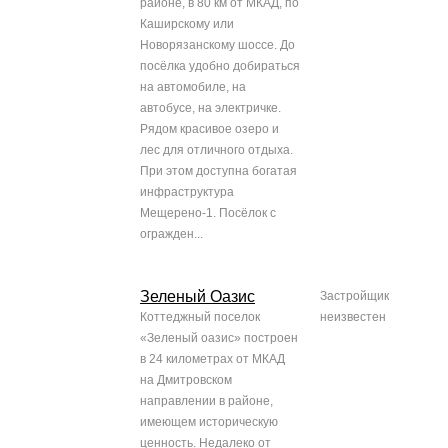
районе, в 80 км от МКАД, по
Каширскому или
Новорязанскому шоссе. До
посёлка удобно добираться
на автомобиле, на
автобусе, на электричке.
Рядом красивое озеро и
лес для отличного отдыха.
При этом доступна богатая
инфраструктура
Мещерено-1. Посёлок с
огражден...
Зеленый Оазис
Застройщик
Коттеджный поселок
неизвестен
«Зеленый оазис» построен
в 24 километрах от МКАД
на Дмитровском
направлении в районе,
имеющем историческую
ценность. Недалеко от