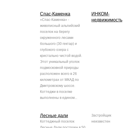
Спас-Каменка
ИНКОМ-
недвижимость
«Спас-Каменка» -
живописный альпийский
поселок на берегу
окруженного лесами
большого (30 гектар) и
глубокого озера с
кристально чистой водой.
Этот уникальный уголок
подмосковной природы
расположен всего в 26
километрах от МКАД по
Дмитровскому шоссе.
Коттеджи в поселке
выполнены в едином...
Лесные дали
Застройщик
Коттеджный поселок
неизвестен
Лесные Дали построен в 50