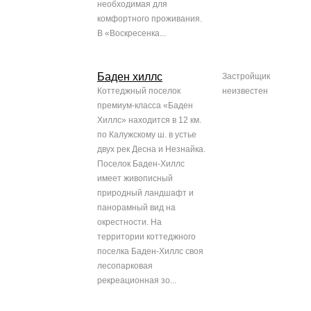
необходимая для
комфортного проживания.
В «Воскресенка...
Баден хиллс
Застройщик
Коттеджный поселок
неизвестен
премиум-класса «Баден
Хиллс» находится в 12 км.
по Калужскому ш. в устье
двух рек Десна и Незнайка.
Поселок Баден-Хиллс
имеет живописный
природный ландшафт и
панорамный вид на
окрестности. На
территории коттеджного
поселка Баден-Хиллс своя
лесопарковая
рекреационная зо...