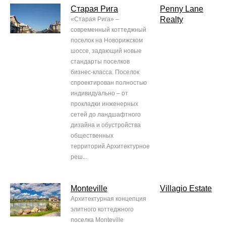
Старая Рига
Penny Lane
Realty
«Старая Рига» –
современный коттеджный
поселок на Новорижском
шоссе, задающий новые
стандарты поселков
бизнес-класса. Поселок
спроектирован полностью
индивидуально – от
прокладки инженерных
сетей до ландшафтного
дизайна и обустройства
общественных
территорий.Архитектурное
реш...
Monteville
Villagio Estate
Архитектурная концепция
элитного коттеджного
поселка Monteville