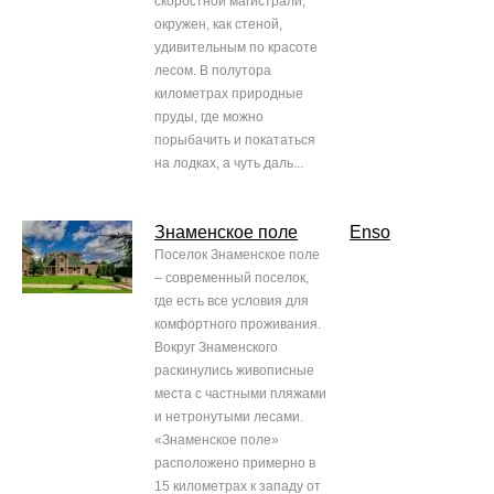
скоростной магистрали,
окружен, как стеной,
удивительным по красоте
лесом. В полутора
километрах природные
пруды, где можно
порыбачить и покататься
на лодках, а чуть даль...
Знаменское поле
Enso
Поселок Знаменское поле
– современный поселок,
где есть все условия для
комфортного проживания.
Вокруг Знаменского
раскинулись живописные
места с частными пляжами
и нетронутыми лесами.
«Знаменское поле»
расположено примерно в
15 километрах к западу от