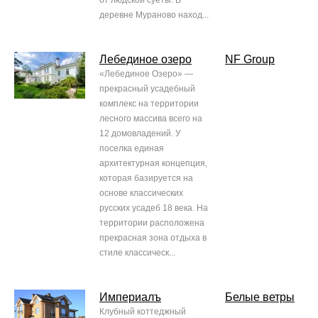
от людской суеты. В
деревне Мураново наход...
Лебединое озеро
NF Group
«Лебединое Озеро» —
прекрасный усадебный
комплекс на территории
лесного массива всего на
12 домовладений. У
поселка единая
архитектурная концепция,
которая базируется на
основе классических
русских усадеб 18 века. На
территории расположена
прекрасная зона отдыха в
стиле классическ...
Империалъ
Белые ветры
Клубный коттеджный