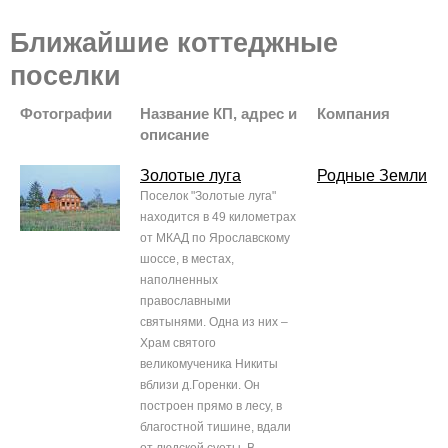
Ближайшие коттеджные
поселки
Фотографии
Название КП, адрес и
Компания
описание
Золотые луга
Родные Земли
Поселок "Золотые луга"
находится в 49 километрах
от МКАД по Ярославскому
шоссе, в местах,
наполненных
православными
святынями. Одна из них –
Храм святого
великомученика Никиты
вблизи д.Горенки. Он
построен прямо в лесу, в
благостной тишине, вдали