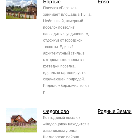
Борзые
Enso
Поселок «Борзые»
занимает площадь в 1,5 Га.
Небольшой, камерный
поселок позволит
насладиться уединением,
отдохнув от городской
тесноты. Единый
архитектурный стиль, в
котором выполнены все
коттеджи поселка,
идеально гармонирует с
окружающей природой.
Рядом с «Борзыми» течет
р...
Федорцово
Родные Земли
Коттеджный поселок
«Федорцово» находится в
живописном уголке
Щелковского района