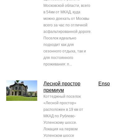
Московской области, всего
в 54км от МКАД, куда
можно доехать от Москвы
всего за час по отличной
асфальтированной дороге.
Поселок идеально
подходит как для
сезонного отдыха, так и
для постоянного
проживания: п...
Лесной простор
Enso
премиум
Коттеджный поселок
«Лесной простор»
расположен в 19 км от
МКАД по Рублево-
Успенскому шоссе.
Локация на первом
Успенском шоссе