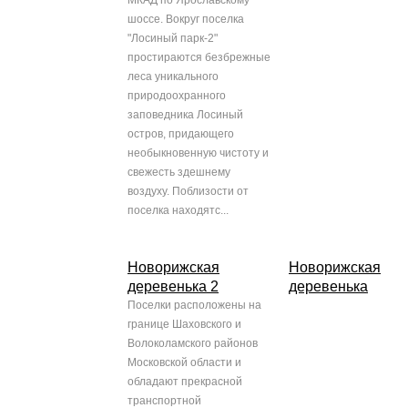
МКАД по Ярославскому
шоссе. Вокруг поселка
"Лосиный парк-2"
простираются безбрежные
леса уникального
природоохранного
заповедника Лосиный
остров, придающего
необыкновенную чистоту и
свежесть здешнему
воздуху. Поблизости от
поселка находятс...
Новорижская
Новорижская
деревенька 2
деревенька
Поселки расположены на
границе Шаховского и
Волоколамского районов
Московской области и
обладают прекрасной
транспортной