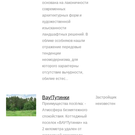
основана на лаконичности
современных
архитектурных форм и
художественной
изысканности
ландшафтных решений. В
облике особняков нашли
отражение передовые
тенденции
неомодернизма, для
которого характерны
отсутствие вычурности,
обилие естес...
Вау!Тутинки
Застройщик
Преимущества посёлка: -
неизвестен
Атмосфера безмятежного
спокойствия. Коттеджный
поселок «ВАУ!Тутинки» на
2 километра удален от