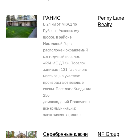
РАНИС
Penny Lane
Realty
В 24 км от МКАД по
Рублево-Успенскому
шоссе, в районе
Николиной Горы,
расположен охраняемый
коттеджный поселок
«РАНИС ДПК». Поселок
занимает 131 Га лесного
массива, на участках
произрастают вековые
сосны. Поселок объединил
250
домовладений.Проведены
все коммуникации:
электричество, магис...
Серебряные ключи
NF Group