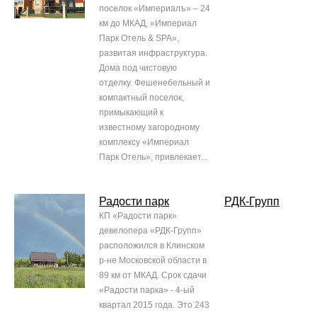
поселок «Империалъ» – 24
км до МКАД, «Империал
Парк Отель & SPA»,
развитая инфраструктура.
Дома под чистовую
отделку. Фешенебельный и
компактный поселок,
примыкающий к
известному загородному
комплексу «Империал
Парк Отель», привлекает...
Радости парк
РДК-Групп
КП «Радости парк»
девелопера «РДК-Групп»
расположился в Клинском
р-не Московской области в
89 км от МКАД. Срок сдачи
«Радости парка» - 4-ый
квартал 2015 года. Это 243