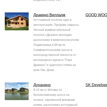
в едином стиле. Ра...
Дракино Вилладж
GOOD WO
Коттеджный посёлок сдан в
эксплуатацию. Продажи закрыты.
Уютный комфортабельный
поселок «Дракино вилладж»
расположен в живописном уголке
Подмосковья в 89 км по
Симферопольскому шоссе в
непосредственной близости от
кислородного курорта "Парк
Дракино" и чудесного пляжа на
реке Ока. Дома ...
Духанино
SK Develop
В 43 км от Москвы по
Волоколамскому шоссе на
поляне, окруженной вековыми
елями, расположен коттеджный