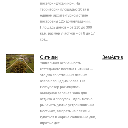
поселок «Духанино». На
территории площадью 20 га в
едином архитектурном стиле
построены 125 домовладений.
Площадь домов – от 210 до 300
кв.м, размер участков – от 8 до 17
сот...
Ситники
ЗемАктив
Уникальная особенность
коттеджного поселка Ситники —
это два собственных лесных
озера площадью более 1 га.
Вокруг озер раскинулась
обширная зеленая зона для
отдыха и прогулок. Здесь можно
рыбачить, уютно устроившись на
мостиках, загорать на пляже и
купаться в жаркие солнечные дни,
играть с дет...