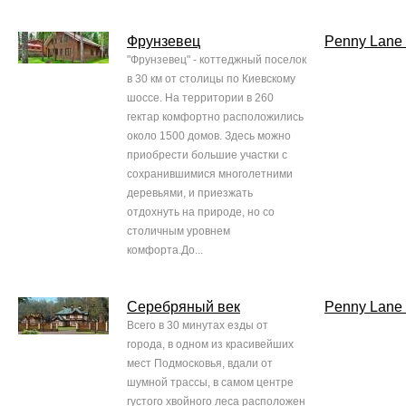
Фрунзевец
Penny Lane 
"Фрунзевец" - коттеджный поселок
в 30 км от столицы по Киевскому
шоссе. На территории в 260
гектар комфортно расположились
около 1500 домов. Здесь можно
приобрести большие участки с
сохранившимися многолетними
деревьями, и приезжать
отдохнуть на природе, но со
столичным уровнем
комфорта.До...
Серебряный век
Penny Lane 
Всего в 30 минутах езды от
города, в одном из красивейших
мест Подмосковья, вдали от
шумной трассы, в самом центре
густого хвойного леса расположен