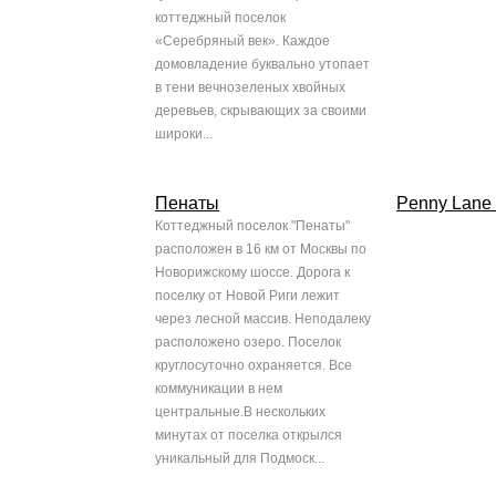
коттеджный поселок
«Серебряный век». Каждое
домовладение буквально утопает
в тени вечнозеленых хвойных
деревьев, скрывающих за своими
широки...
Пенаты
Penny Lane 
Коттеджный поселок "Пенаты"
расположен в 16 км от Москвы по
Новорижскому шоссе. Дорога к
поселку от Новой Риги лежит
через лесной массив. Неподалеку
расположено озеро. Поселок
круглосуточно охраняется. Все
коммуникации в нем
центральные.В нескольких
минутах от поселка открылся
уникальный для Подмоск...