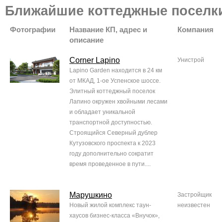
Ближайшие коттеджные поселк
Фотографии
Название КП, адрес и
Компания
описание
Corner Lapino
Унистрой
Lapino Garden находится в 24 км
от МКАД, 1-ое Успенское шоссе.
Элитный коттеджный поселок
Лапино окружен хвойными лесами
и обладает уникальной
транспортной доступностью.
Строящийся Северный дублер
Кутузовского проспекта к 2023
году дополнительно сократит
время проведенное в пути....
Марушкино
Застройщик
Новый жилой комплекс таун-
неизвестен
хаусов бизнес-класса «Внучок»,