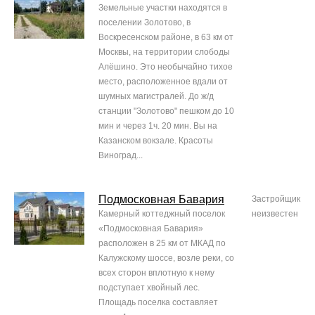
Земельные участки находятся в
поселении Золотово, в
Воскресенском районе, в 63 км от
Москвы, на территории слободы
Алёшино. Это необычайно тихое
место, расположенное вдали от
шумных магистралей. До ж/д
станции "Золотово" пешком до 10
мин и через 1ч. 20 мин. Вы на
Казанском вокзале. Красоты
Виноград...
Подмосковная Бавария
Застройщик
Камерный коттеджный поселок
неизвестен
«Подмосковная Бавария»
расположен в 25 км от МКАД по
Калужскому шоссе, возле реки, со
всех сторон вплотную к нему
подступает хвойный лес.
Площадь поселка составляет