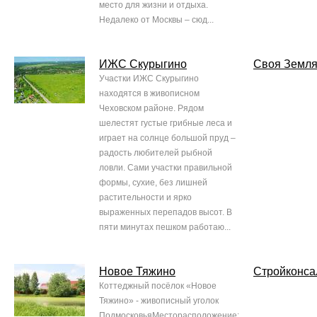
место для жизни и отдыха.
Недалеко от Москвы – сюд...
ИЖС Скурыгино
Своя Земл
Участки ИЖС Скурыгино
находятся в живописном
Чеховском районе. Рядом
шелестят густые грибные леса и
играет на солнце большой пруд –
радость любителей рыбной
ловли. Сами участки правильной
формы, сухие, без лишней
растительности и ярко
выраженных перепадов высот. В
пяти минутах пешком работаю...
Новое Тяжино
Стройконса
Коттеджный посёлок «Новое
Тяжино» - живописный уголок
ПодмосковьяМесторасположение: