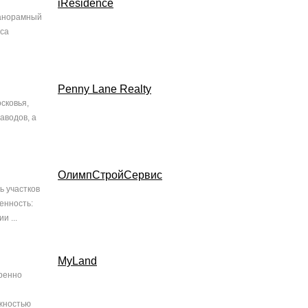
iResidence
панорамный
оса
Penny Lane Realty
сковья,
аводов, а
ОлимпСтройСервис
ь участков
ленность:
и ...
MyLand
ренно
ожностью