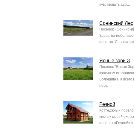
чувствовать дых...
Сонинский Лес
Поселок «Сонинский
Здесь, на небольшо
поселка. Совсем ря
Ясные зори-3
Поселок "Ясные Зор
красивом стародачн
Болошивка, а всего 
посел...
Речной
Коттеджный поселок
чистых мест Чеховс
поселок «Речной» эт