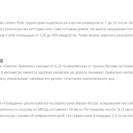
ке Larsen Park территория поделена на участки размером от 7 до 15 соток. И
на строительство коттеджа или с уже готовым домом. На выбор предлагаются
ком стиле площадью от 129 до 400 квадратов. Также можно заказать разработ
но
 «Николо-Урюпино» находится в 14-ти километрах от границ Москвы но Нов
 9 километре имеется удобная развязка, до дорога занимает буквально неско
ать уникальным -таковым его делает сочетание оригинального арх...
 «Повадино» расположился на берегу реки Малая Истра, в окружении чисте
даленность поселка от МКАД составляет 38 км по Пятницкому шоссе. В 11 км о
леноград с развитой инфраструктурой. На территории площадью 2,5 га застрой