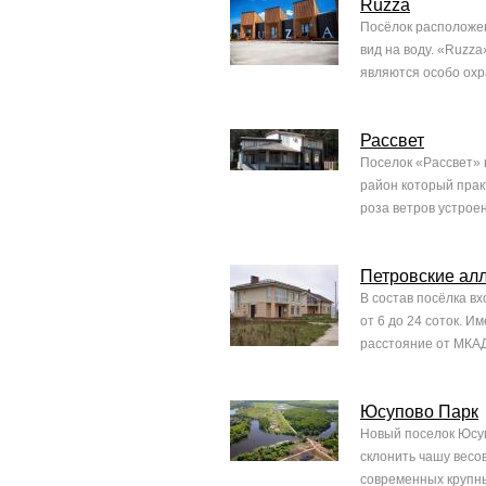
Ruzza
Посёлок расположен
вид на воду. «Ruzz
являются особо охр
Рассвет
Поселок «Рассвет» 
район который практ
роза ветров устроен
Петровские ал
В состав посёлка в
от 6 до 24 соток. И
расстояние от МКАД
Юсупово Парк
Новый поселок Юсуп
склонить чашу весов
современных крупны