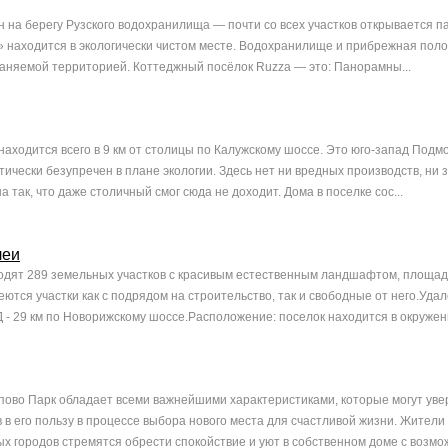
 на берегу Рузского водохранилища — почти со всех участков открывается 
a» находится в экологически чистом месте. Водохранилище и прибрежная пол
аняемой территорией. Коттеджный посёлок Ruzza — это: Панорамны...
находится всего в 9 км от столицы по Калужскому шоссе. Это юго-запад Подмо
ически безупречен в плане экологии. Здесь нет ни вредных производств, ни з
а так, что даже столичный смог сюда не доходит. Дома в поселке сос...
леи
ходят 289 земельных участков с красивым естественным ландшафтом, площад
меются участки как с подрядом на строительство, так и свободные от него.Уда
 - 29 км по Новорижскому шоссе.Расположение: поселок находится в окружени
ово Парк обладает всеми важнейшими характеристиками, которые могут уве
 в его пользу в процессе выбора нового места для счастливой жизни. Жители
х городов стремятся обрести спокойствие и уют в собственном доме с возм