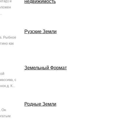
недвижимость
ктар) и
положен
.
Рузские Земли
са. Рыбное
тино как
Земельный Формат
ной
массива, с
к д. К...
Родные Земли
. Он
огатым