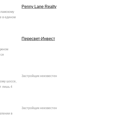
Penny Lane Realty
оламскому
е в едином
Пересвет-Инвест
еджном
тся
Застройщик неизвестен
ому шоссе,
т лишь 4
Застройщик неизвестен
влении в