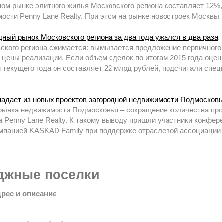
ном рынке элитного жилья Московского региона составляет 12%
ости Penny Lane Realty. При этом на рынке новостроек Москвы 
дный рынок Московского региона за два года ужался в два раза
ского региона сжимается: вымывается предложение первичного 
 цены реализации. Если объем сделок по итогам 2015 года оцен
ам текущего года он составляет 22 млрд рублей, подсчитали сп
падает из новых проектов загородной недвижимости Подмосков
рынка недвижимости Подмосковья – сокращение количества прое
 Penny Lane Realty. К такому выводу пришли участники конфе
омпанией KASKAD Family при поддержке отраслевой ассоциации
джные поселки
дрес и описание