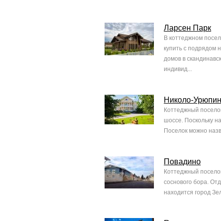
Ларсен Парк
В коттеджном посел
купить с подрядом 
домов в скандинавс
индивид...
Николо-Урюпи
Коттеджный поселок
шоссе. Поскольку на
Поселок можно назв
Повадино
Коттеджный поселок
соснового бора. От
находится город Зе