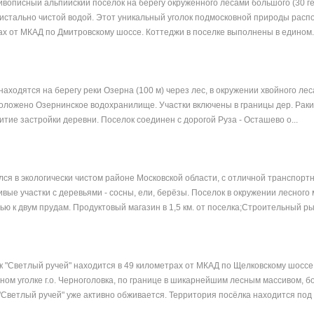
ивописный альпийский поселок на берегу окруженного лесами большого (30 ге
кристально чистой водой. Этот уникальный уголок подмосковной природы рас
рах от МКАД по Дмитровскому шоссе. Коттеджи в поселке выполнены в едином..
аходятся на берегу реки Озерна (100 м) через лес, в окружении хвойного ле
сположено Озернинское водохранилище. Участки включены в границы дер. Раки
тие застройки деревни. Поселок соединен с дорогой Руза - Осташево о...
ся в экологически чистом районе Московской области, с отличной транспорт
вые участки с деревьями - сосны, ели, берёзы. Поселок в окружении лесного 
ю к двум прудам. Продуктовый магазин в 1,5 км. от поселка;Строительный рыно
 "Светлый ручей" находится в 49 километрах от МКАД по Щелковскому шоссе
ном уголке г.о. Черноголовка, по границе в шикарнейшим лесным массивом, б
 "Светлый ручей" уже активно обживается. Территория посёлка находится под