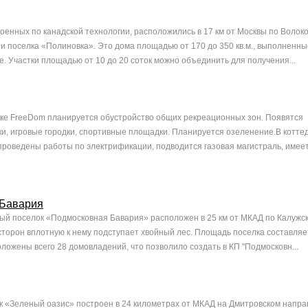
роенных по канадской технологии, расположились в 17 км от Москвы по Волок
и поселка «Полиновка». Это дома площадью от 170 до 350 кв.м., выполненны
е. Участки площадью от 10 до 20 соток можно объединить для получения...
ке FreeDom планируется обустройство общих рекреационных зон. Появятся
и, игровые городки, спортивные площадки. Планируется озеленение.В котт
роведены работы по электрификации, подводится газовая магистраль, имее
 Бавария
й поселок «Подмосковная Бавария» расположен в 25 км от МКАД по Калужск
х сторон вплотную к нему подступает хвойный лес. Площадь поселка составляе
оложены всего 28 домовладений, что позволило создать в КП "Подмосковн...
 «Зеленый оазис» построен в 24 километрах от МКАД на Дмитровском напра