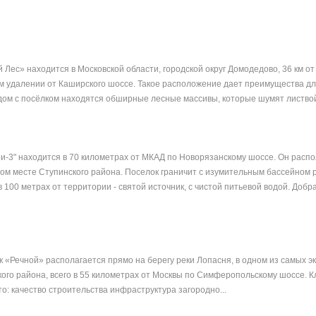
 Лес» находится в Московской области, городской округ Домодедово, 36 км о
м удалении от Каширского шоссе. Такое расположение дает преимущества д
дом с посёлком находятся обширные лесные массивы, которые шумят листвой
и-3" находится в 70 километрах от МКАД по Новорязанскому шоссе. Он расп
ом месте Ступинского района. Поселок граничит с изумительным бассейном 
в 100 метрах от территории - святой источник, с чистой питьевой водой. Добр
 «Речной» располагается прямо на берегу реки Лопасня, в одном из самых э
кого района, всего в 55 километрах от Москвы по Симферопольскому шоссе. 
о: качество строительства инфраструктура загородно...