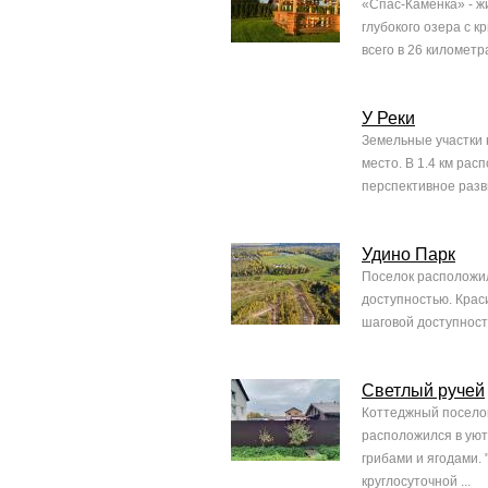
«Спас-Каменка» - ж
глубокого озера с 
всего в 26 километ
У Реки
Земельные участки н
место. В 1.4 км ра
перспективное разви
Удино Парк
Поселок расположил
доступностью. Краси
шаговой доступность
Светлый ручей
Коттеджный поселок
расположился в уют
грибами и ягодами.
круглосуточной ...