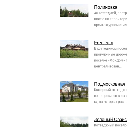
Полиновка
40 коттеджей, пост
шоссе на территори
архитектурном стил
FreeDom
В коттеджном посел
прогулочные дорожк
поселке «ФриДом» п
централизован...
Подмосковная
Камерный коттеджны
возле реки, со все
га, на которых расп
Зеленый Оазис
Коттеджный поселок