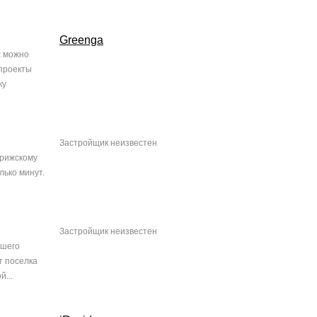
Greenga
х можно
 проекты
ку
Застройщик неизвестен
орижскому
лько минут.
Застройщик неизвестен
йшего
т поселка
...