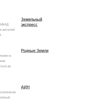
Земельный
экспресс
т МКАД.
ля жителей
...
Родные Земли
оложен в
реки
аться до
АИН
кологически
Клубный