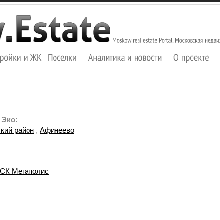
 Эко:
кий район
,
Афинеево
СК Мегаполис