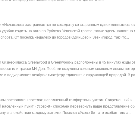
 «Иславское» застраивается по соседству со старинным одноименным селом 
а удобно ездить на авто по Рублево-Успенской трассе, также здесь налажено
порта. От поселка недалеко до городов Одинцово и Звенигород, так что...
 бизнес-класса Greenwood и Greenwood-2 расположены в 45 минутах езды о
оссе или трассе М4-Дон. Посёлки окружены вековым сосновым лесом, кото
ие и подчеркивает особую атмосферу единения с окружающей природой. В ра
осквы расположен поселок, наполненный комфортом и уютом. Современный и
 населенный пункт «Усово-8» способен перевернуть ваше представление об
ну и спокойствие каждому жителю. Поселок «Усово-8» - это особая тепла...