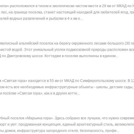
опа» расположился в тихом и экологически чистом месте в 29 км от МКАД по
лес, на границе поселка, станет настоящей находкой для любителей ягод, гр
елей водных развлечений и рыбалки в 4-х км о...
ивописный альпийский поселок на берегу окруженного лесами большого (30 гек
 чистой водой. Этот уникальный уголок подмосковной природы расположен все
 по Дмитровскому шоссе. Коттеджи в поселке выполнены в едином...
 «Святая гора» находится в 55 км от МКАД по Симферопольскому шоссе. В 1
ором есть все необходимые инфраструктурные объекты - школы, детские сады,
 посёлке «Святая гора», как и в других котте...
бный поселок «Марьина гора». Здесь собрано все лучшее, что нужно совреме
орт и уют: продуманная концепция, единый архитектурный стиль, великолеп
ы домов, инфраструктура загородного отеля, безопасность, профе...