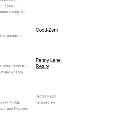
се. Цены
ная эксплуати...
Good-Zem
тся довольно
Penny Lane
Realty
овья, всего в 23
бизнес-класса.
Застройщик
 км от МКАД,
неизвестен
м стиле Русского