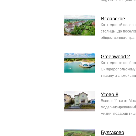
Иславское
Коттеджный поселок
столицы. До поселк
общественного транс
Greenwood 2
Коттеджные посёлки
Симферопольскому ш
тишину и спокойств
Усово-8
Всего в 11 км от М
модернизированный
жизни, подарив тиши
Булгаково