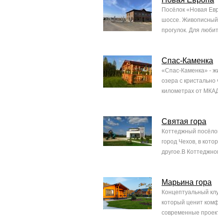
Посёлок «Новая Евр
шоссе. Живописный 
прогулок. Для любит
Спас-Каменка
«Спас-Каменка» - ж
озера с кристально
километрах от МКАД
Святая гора
Коттеджный посёлок
город Чехов, в кот
другое.В Коттеджном
Марьина гора
Концептуальный клу
который ценит комф
современные проект