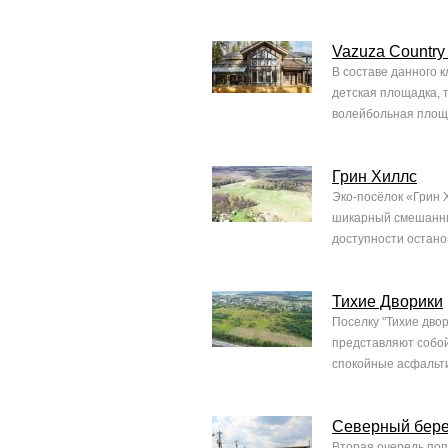
Vazuza Country
В составе данного к
детская площадка, 
волейбольная площа
Грин Хиллс
Эко-посёлок «Грин Х
шикарный смешанны
доступности остано
Тихие Дворики
Поселку "Тихие дво
представляют собой
спокойные асфальтир
Северный бере
Вторая очередь поп