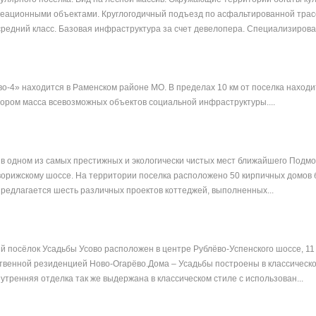
реационными объектами. Круглогодичный подъезд по асфальтированной трас
редний класс. Базовая инфраструктура за счет девелопера. Специализирован
о-4» находится в Раменском районе МО. В пределах 10 км от поселка находи
отором масса всевозможных объектов социальной инфраструктуры....
в одном из самых престижных и экологически чистых мест ближайшего Подмоск
ворижскому шоссе. На территории поселка расположено 50 кирпичных домов 
едлагается шесть различных проектов коттеджей, выполненных...
 посёлок Усадьбы Усово расположен в центре Рублёво-Успенского шоссе, 11
твенной резиденцией Ново-Огарёво.Дома – Усадьбы построены в классическо
утренняя отделка так же выдержана в классическом стиле с использован...