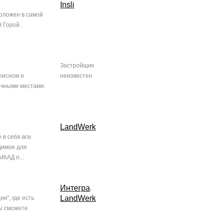
Insli
оложен в самой
 Горой.
Застройщик
писном и
неизвестен
ачными местами.
LandWerk
 в себя все
димое для
МКАД п...
Интегра
,
LandWerk
и", где есть
вы сможете