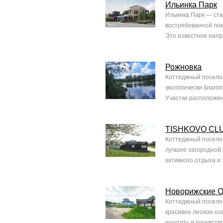
Ильинка Парк
Ильинка Парк — ста
востребованной лок
Это известное напр
Рожновка
Коттеджный поселок
экологически благо
Участки расположен
TISHKOVO CL
Коттеджный поселок
лучшее загородной 
активного отдыха и 
Новорижские О
Коттеджный поселок
красивое лесное оз
ощутить и почувство