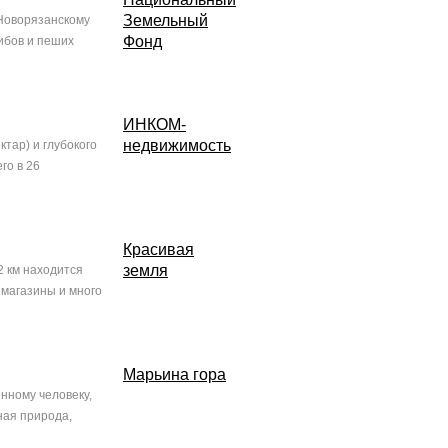
Земельный
 Новорязанскому
Фонд
ибов и пеших
ИНКОМ-
недвижимость
тар) и глубокого
го в 26
Красивая
земля
2 км находится
 магазины и много
Марьина гора
нному человеку,
ная природа,