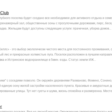
 Club
лубного поселка будет создано все необходимое для активного отдыха и семе
тренажерный зал, общественные зоны с прогулочными дорожками, пирс, бесе
дка. Жильцам будут доступны следующие услуги: прачечная, уборка домов...
иллс» - это выбор экологически чистого места для постоянного проживания, 
й лес и прекрасные холмистые луга. Поселок расположен в лучшем направл
вка и Истринское водохранилище в 5мин. езды. Статус земли ИЖ...
рики" с соседями повезло. Он окружён деревнями Рахманово, Фомино, Сонино
 единую зону жилой застройки населенного пункта. Красивые и аккуратные 
ованные улицы. Тут нет суеты и шума, жизнь спокойна и размеренна. Место, 
г
улярного поселка. Вид на лесной массив. Окружающие территории богаты ку