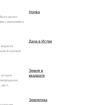
Honka
йного досуга:
дки с мангалами и
Дача в Истре
с видом на
ении.В шаговой
Земля в
квадрате
, которые
домовладения,
где л...
Землетека
льтурными,