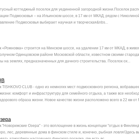
тусный коттеджный поселок для уединенной загородной жизни.Поселок расп
ации Подмосковья – на Ильинском шоссе, в 17 км от МКАД, рядом с Николиной
авление Подмосковья выбирает научная и творческая&nbs...
 «Рожновка» строится на Минском шоссе, на удалении 17 км от МКАД, в живо
получном Одинцовском районе Московской области, известном своими старод
ы на землях, предназначенных для дачного строительства. Поселок ох...
UB
 TISHKOVO CLUB - одно из немногих мест подмосковного региона, вобравшее
жизни: комфорт и инфраструктуру для семейного отдыха, а также все необхо
здорового образа жизни. Новое качество жизни расположено всего в 22 км от 
зера
 "Новорижские Озера" - это воплощение в жизнь концепции "отдых в Финлянди
еро, лес, деревянные дома в финском стиле и, конечно, рыбная ловля!Здесь 
вать атмосферу настоящего финского поселка, где есть вс...