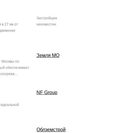
Застройщик
в 27 км от
неизвестен
 движение
Земля МО
т Москвы по
рый обеспечивает
споряже...
NF Group
 идеальной
Облземстрой